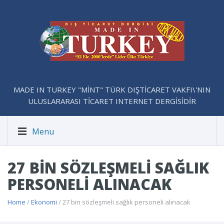
MADE IN TURKEY "MİNT" TÜRK DIŞTİCARET VAKFI\'NIN
ULUSLARARASI TİCARET INTERNET DERGİSİDİR
Menu
27 BIN SÖZLEŞMELI SAĞLIK
PERSONELI ALINACAK
Home
/
Ekonomi
/ 27 bin sözleşmeli sağlık personeli alınacak