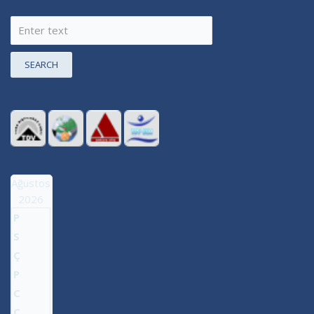
SEARCH
Ağustos
2026
P
S
Ç
P
C
C