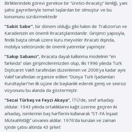
Birliklerindeki görevi gerekse bir “üretici-ihracatçı” kimliği, yani
şahsi gayretleriyle temel taşlardan bir olmuştur ve bu
konumunu sürdürmektedir
“Sabit Sabır”
, bir dönem olduğu gibi halen de Trabzon’un ve
Karadenizin en önemli ihracatçılarındandır. Girişimci yapısıyla,
fındık başta olmak üzere kuru meyveler ihracatı dışında,
mobilya sektöründe de önemli yatırımlar yapmıştır.
“Sakıp Sabancı”
, ihracata dayalı kalkınma modelinin “en
farkında” olan girişimcilerimizden olup, ilki 1996 yılında Türk
Dışticaret Vakfı tarafından düzenlenen ve 2006’ya kadar aynı
Vakıf tarafından organize edilen “Dünya Türk İşadamları
Kurultayları”nın ilk üçüne de başkanlık ederek geniş ve sınırsız
vizyonunu bu alanda da göstermiştir.
“Sezai Türkeş ve Feyzi Akaya”
, İTÜ’de, sınıf arkadaşı
oldular. 1943 yılında ortaklıklarını kağıt üzerine geçiren iki
arkadaş, isimlerinin baş harflerini kullanarak “ST-FA İnşaat
Müteahhitliği” unvanını aldılar. 1976′da kurulan ve zaman
içinde çatısı altında 43 şirket