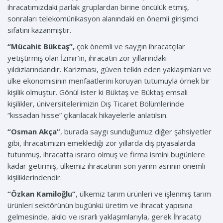
ihracatımızdaki parlak gruplardan birine öncülük etmiş,
sonraları telekomünikasyon alanındaki en önemli girişimci
sıfatını kazanmıştır.
“Mücahit Büktaş”,
çok önemli ve saygın ihracatçılar
yetiştirmiş olan İzmir’in, ihracatın zor yıllarındaki
yıldızlarındandır. Karizması, güven telkin eden yaklaşımları ve
ülke ekonomisinin menfaatlerini koruyan tutumuyla örnek bir
kişilik olmuştur. Gönül ister ki Büktaş ve Büktaş emsali
kişilikler, üniversitelerimizin Dış Ticaret Bölümlerinde
“kıssadan hisse” çıkarılacak hikayelerle anlatılsın.
“Osman Akça”
, burada saygı sunduğumuz diğer şahsiyetler
gibi, ihracatımızın emeklediği zor yıllarda dış piyasalarda
tutunmuş, ihracatta ısrarcı olmuş ve firma ismini bugünlere
kadar getirmiş, ülkemiz ihracatının son yarım asrının önemli
kişiliklerindendir.
“Özkan Kamiloğlu”
, ülkemiz tarım ürünleri ve işlenmiş tarım
ürünleri sektörünün bugünkü üretim ve ihracat yapısına
gelmesinde, akılcı ve ısrarlı yaklaşımlarıyla, gerek İhracatçı