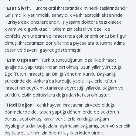
“Esat Sivri”
, Türk tekstil ihracatındaki mihenk taşlarındandır.
Girişimcilik, yatırımcılık, sanayicilik ve ihracatçılık ekseninde
Türkiye’deki öncülerdendir. İş yaşamı doktora tezi olacak
kıvam ve olgunluktadır. Ülkemizin tekstil ve özellikle
konfeksiyon üretimi ve ihracatında çok önemli öncü bir figür
olmuş, ihracatımızın zor yıllarında piyasalara tutunma adına
cesur ve özverili gayret göstermiştir.
“Esin Özgener”
, Türk tütüncülüğünün, özellikle ihracat
ayağında, yapı taşlarından biri olmuş, uzun yıllar yürüttüğü
Ege Tütün İhracatçıları Birliği Yönetim Kurulu Başkanlığı
sürecinde de, Ankara’da kurduğu yapıcı ilişkilerle, tütün
ihracatının büyük miktarlarda seyrettiği yıllarda, sağlam ve
sürdürülebilir politikalara doğrudan katkısı olmuştur.
“Hadi Doğan”
, canlı hayvan ihracatının zirvede olduğu
dönmelerde de, taban yaptığı dönemlerde de sektörün
dürüst sesi olmuş, karar vericilerle kurduğu sağlam
diyaloglarla dar boğazların aşılmasını sağlamış, son 40 senelik
dış ticaret tarihimizin önemli kişiliklerinden biridir.