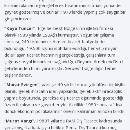
kullanım alanlarını genişleterek tüketiminin artması yönünde
gayret göstermiş ve bunları 1970’lerde yapmış çok saygın bir
girişimcimizdir.
“Kaya Tuncer”
, Ege Serbest Bölgesi’nin işletici firması
olarak 1989 yılında ESBAŞ’ı kurmuştur. Yoğun bir çalışma
sonrası, 240 firmanın üretim ve ticaret faaliyetinde
bulunduğu, 19.500 kişinin istihdam edildiği, her yıl 5 milyar
doları aşan ticaret hacminin gerçekleştiği, çalışanlara tüm
çağdaş sosyal imkanların sağlandığı, dünyanın örnek endüstri
şehirlerinden birini yaratmıştır. Serbest bölgeciliğin temel
taşlarındandır.
“Murat Evirgen”
, yaklaşık 40 yıldır ihracat gönüllüsü bir kişilik
olarak, gerek ihracatın idari yapısında, gerek aktif ihracatçılık
yapma boyutunda, gerekse dış ticaret eğitiminde gösterdiği
özverili çalışma ve gayretleriyle, özellikle 1980 sonrası “dışa
dönük ekonomi politikalarının” önemli kahramanlarından biridir.
“
Murat Vargı”
, 1980’li yıllarda RAM Dış Ticaret kadrosunda
yer almış, 4 arkadaşıyla birlikte Penta Dış Ticareti kurmuş,