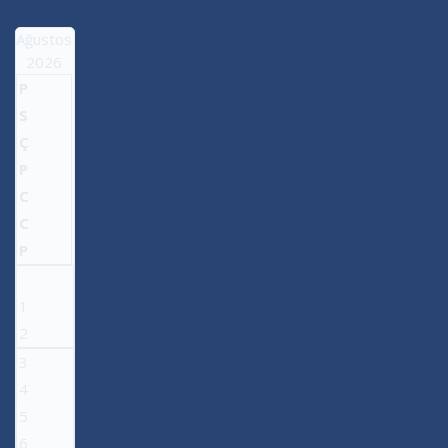
Ağustos
2026
P
S
Ç
P
C
C
P
1
2
3
4
5
6