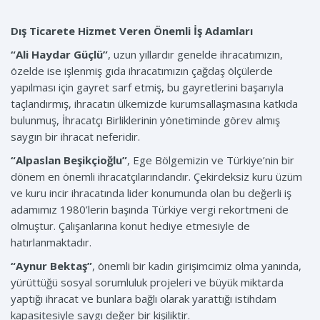
Dış Ticarete Hizmet Veren Önemli İş Adamları
“Ali Haydar Güçlü”
, uzun yıllardır genelde ihracatımızın,
özelde ise işlenmiş gıda ihracatımızın çağdaş ölçülerde
yapılması için gayret sarf etmiş, bu gayretlerini başarıyla
taçlandırmış, ihracatın ülkemizde kurumsallaşmasına katkıda
bulunmuş, İhracatçı Birliklerinin yönetiminde görev almış
saygın bir ihracat neferidir.
“Alpaslan Beşikçioğlu”
, Ege Bölgemizin ve Türkiye’nin bir
dönem en önemli ihracatçılarındandır. Çekirdeksiz kuru üzüm
ve kuru incir ihracatında lider konumunda olan bu değerli iş
adamımız 1980’lerin başında Türkiye vergi rekortmeni de
olmuştur. Çalışanlarına konut hediye etmesiyle de
hatırlanmaktadır.
“Aynur Bektaş”
, önemli bir kadın girişimcimiz olma yanında,
yürüttüğü sosyal sorumluluk projeleri ve büyük miktarda
yaptığı ihracat ve bunlara bağlı olarak yarattığı istihdam
kapasitesiyle saygı değer bir kişiliktir.