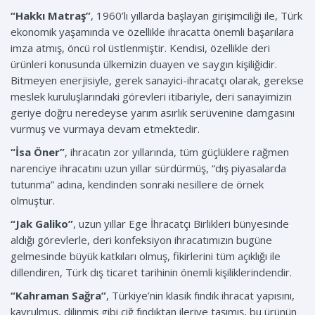
“Hakkı Matraş”
, 1960’lı yıllarda başlayan girişimciliği ile, Türk
ekonomik yaşamında ve özellikle ihracatta önemli başarılara
imza atmış, öncü rol üstlenmiştir. Kendisi, özellikle deri
ürünleri konusunda ülkemizin duayen ve saygın kişiliğidir.
Bitmeyen enerjisiyle, gerek sanayici-ihracatçı olarak, gerekse
meslek kuruluşlarındaki görevleri itibariyle, deri sanayimizin
geriye doğru neredeyse yarım asırlık serüvenine damgasını
vurmuş ve vurmaya devam etmektedir.
“İsa Öner”
, ihracatın zor yıllarında, tüm güçlüklere rağmen
narenciye ihracatını uzun yıllar sürdürmüş, “dış piyasalarda
tutunma” adına, kendinden sonraki nesillere de örnek
olmuştur.
“Jak Galiko”
, uzun yıllar Ege İhracatçı Birlikleri bünyesinde
aldığı görevlerle, deri konfeksiyon ihracatımızın bugüne
gelmesinde büyük katkıları olmuş, fikirlerini tüm açıklığı ile
dillendiren, Türk dış ticaret tarihinin önemli kişiliklerindendir.
“Kahraman Sağra”
, Türkiye’nin klasik fındık ihracat yapısını,
kavrulmuş, dilinmiş gibi çiğ fındıktan ileriye taşımış, bu ürünün