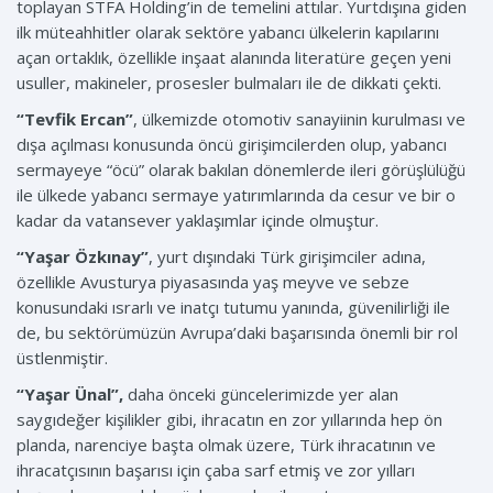
toplayan STFA Holding’in de temelini attılar. Yurtdışına giden
ilk müteahhitler olarak sektöre yabancı ülkelerin kapılarını
açan ortaklık, özellikle inşaat alanında literatüre geçen yeni
usuller, makineler, prosesler bulmaları ile de dikkati çekti.
“Tevfik Ercan”
, ülkemizde otomotiv sanayiinin kurulması ve
dışa açılması konusunda öncü girişimcilerden olup, yabancı
sermayeye “öcü” olarak bakılan dönemlerde ileri görüşlülüğü
ile ülkede yabancı sermaye yatırımlarında da cesur ve bir o
kadar da vatansever yaklaşımlar içinde olmuştur.
“Yaşar Özkınay”
, yurt dışındaki Türk girişimciler adına,
özellikle Avusturya piyasasında yaş meyve ve sebze
konusundaki ısrarlı ve inatçı tutumu yanında, güvenilirliği ile
de, bu sektörümüzün Avrupa’daki başarısında önemli bir rol
üstlenmiştir.
“Yaşar Ünal”,
daha önceki güncelerimizde yer alan
saygıdeğer kişilikler gibi, ihracatın en zor yıllarında hep ön
planda, narenciye başta olmak üzere, Türk ihracatının ve
ihracatçısının başarısı için çaba sarf etmiş ve zor yılları