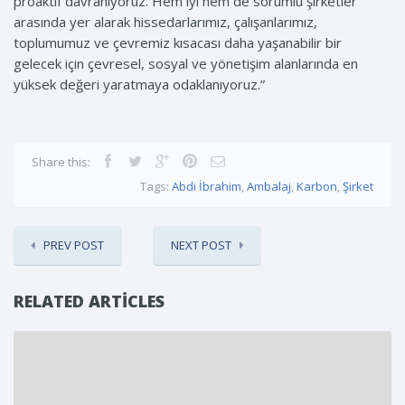
proaktif davranıyoruz. Hem iyi hem de sorumlu şirketler
arasında yer alarak hissedarlarımız, çalışanlarımız,
toplumumuz ve çevremiz kısacası daha yaşanabilir bir
gelecek için çevresel, sosyal ve yönetişim alanlarında en
yüksek değeri yaratmaya odaklanıyoruz.”
Share this:
Tags:
Abdi İbrahim
,
Ambalaj
,
Karbon
,
Şirket
PREV POST
NEXT POST
RELATED ARTICLES