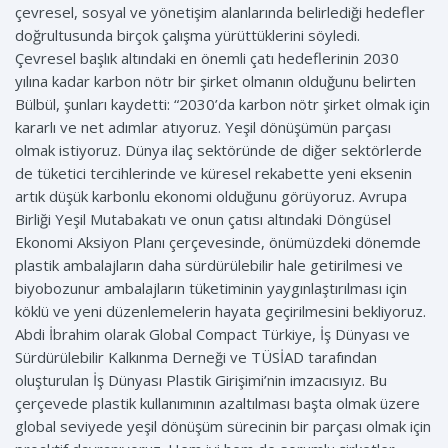
çevresel, sosyal ve yönetişim alanlarında belirlediği hedefler
doğrultusunda birçok çalışma yürüttüklerini söyledi.
Çevresel başlık altındaki en önemli çatı hedeflerinin 2030
yılına kadar karbon nötr bir şirket olmanın olduğunu belirten
Bülbül, şunları kaydetti: “2030’da karbon nötr şirket olmak için
kararlı ve net adımlar atıyoruz. Yeşil dönüşümün parçası
olmak istiyoruz. Dünya ilaç sektöründe de diğer sektörlerde
de tüketici tercihlerinde ve küresel rekabette yeni eksenin
artık düşük karbonlu ekonomi olduğunu görüyoruz. Avrupa
Birliği Yeşil Mutabakatı ve onun çatısı altındaki Döngüsel
Ekonomi Aksiyon Planı çerçevesinde, önümüzdeki dönemde
plastik ambalajların daha sürdürülebilir hale getirilmesi ve
biyobozunur ambalajların tüketiminin yaygınlaştırılması için
köklü ve yeni düzenlemelerin hayata geçirilmesini bekliyoruz.
Abdi İbrahim olarak Global Compact Türkiye, İş Dünyası ve
Sürdürülebilir Kalkınma Derneği ve TÜSİAD tarafından
oluşturulan İş Dünyası Plastik Girişimi’nin imzacısıyız. Bu
çerçevede plastik kullanımının azaltılması başta olmak üzere
global seviyede yeşil dönüşüm sürecinin bir parçası olmak için