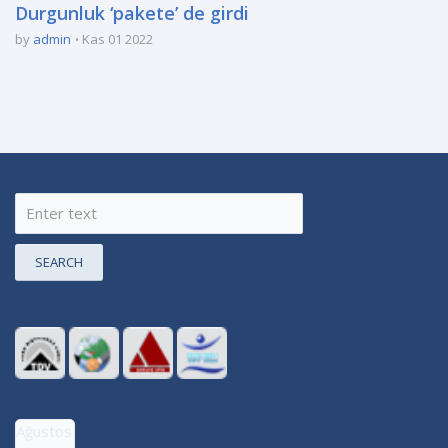
Durgunluk ‘pakete’ de girdi
by
admin
Kas 01 2022
SEARCH
Ağustos