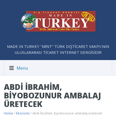
MADE IN TURKEY "MİNT" TÜRK DIŞTİCARET VAKFI\'NIN
ULUSLARARASI TİCARET INTERNET DERGİSİDİR
Menu
ABDI İBRAHIM,
BIYOBOZUNUR AMBALAJ
ÜRETECEK
Home
/
Ekonomi
/ Abdi İbrahim, biyobozunur ambalaj üretecek