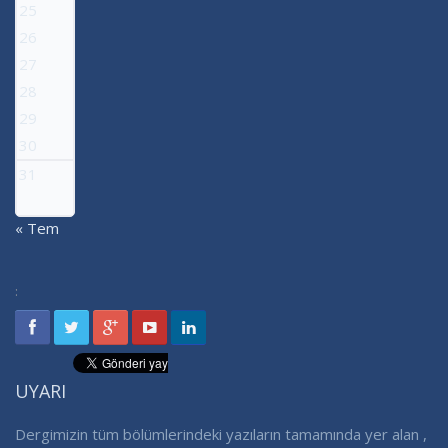
25
26
27
28
29
30
31
« Tem
:
UYARI
Dergimizin tüm bölümlerindeki yazıların tamamında yer alan ,