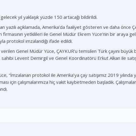
elecek yıl yaklaşık yüzde 150 artacağı bildirildi.
yazılı açıklamada, Amerika’da faaliyet gösteren ve daha önce ÇAY
firmasının yetkilileri ile Genel Müdür Ekrem Yüce’nin bir araya geld
la protokol imzalandığı ifade edildi.
verilen Genel Müdür Yüce, ÇAYKUR’u temsilen Türk çayını büyük bir 
sahibi Levent Demirgil ve Genel Koordinatörü Erkut Alkan ile satı
ce, “İmzalanan protokol ile Amerika’ya çay satışımız 2019 yılında
ması için çalışmalarımıza hiç vakit kaybetmeden başladık. Çalışmala
andı.