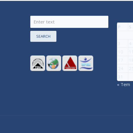
P
S
SEARCH
3
4
10
1
17
1
24
2
31
« Tem