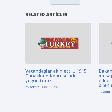
RELATED ARTICLES
Vatandaşlar akın etti… 1915
Bakan
Çanakkale Köprüsü’nde
mesaj
yoğun trafik
edilec
bilenl
by
admin
Mar 19 2022
by
admi