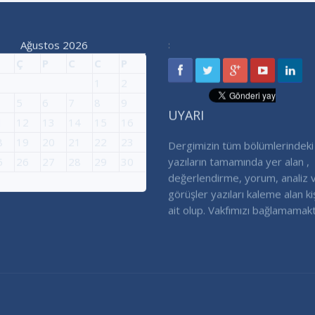
Ağustos 2026
:
Ç
P
C
C
P
1
2
5
6
7
8
9
UYARI
1
12
13
14
15
16
8
19
20
21
22
23
Dergimizin tüm bölümlerindeki
5
26
27
28
29
30
yazıların tamamında yer alan ,
değerlendirme, yorum, analiz 
görüşler yazıları kaleme alan ki
ait olup. Vakfımızı bağlamamakt