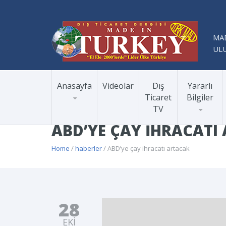
MAD
ULU
Anasayfa
Videolar
Dış
Yararlı
Ticaret
Bilgiler
TV
ABD’YE ÇAY IHRACATI
Home
/
haberler
/ ABD’ye çay ihracatı artacak
28
EKI