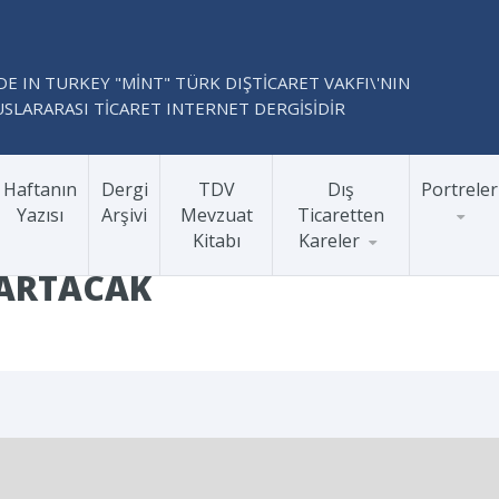
E IN TURKEY "MİNT" TÜRK DIŞTİCARET VAKFI\'NIN
SLARARASI TİCARET INTERNET DERGİSİDİR
Haftanın
Dergi
TDV
Dış
Portreler
Yazısı
Arşivi
Mevzuat
Ticaretten
Kitabı
Kareler
 ARTACAK