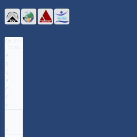
Ağustos
2026
P
S
Ç
P
C
C
P
1
2