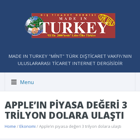
MADE IN TURKEY "MİNT" TÜRK DIŞTİCARET VAKFI\'NIN
ULUSLARARASI TİCARET INTERNET DERGİSİDİR
Menu
APPLE’IN PIYASA DEĞERI 3
TRILYON DOLARA ULAŞTI
Home
/
Ekonomi
/ Apple’ın piyasa değeri 3 trilyon dolara ulaştı