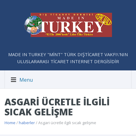
MADE IN TURKEY "MİNT" TÜRK DIŞTİCARET VAKFI\'NIN
ULUSLARARASI TİCARET INTERNET DERGİSİDİR
Menu
ASGARI ÜCRETLE ILGILI
SICAK GELIŞME
Home
/
haberler
/ Asgari ücretle ilgili sıcak gelişme