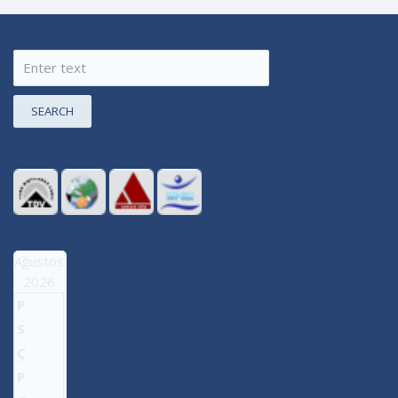
SEARCH
Ağustos
2026
P
S
Ç
P