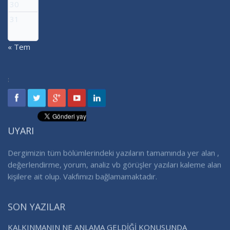
30
31
« Tem
:
UYARI
Dergimizin tüm bölümlerindeki yazıların tamamında yer alan ,
değerlendirme, yorum, analiz vb görüşler yazıları kaleme alan
kişilere ait olup. Vakfımızı bağlamamaktadır.
SON YAZILAR
KALKINMANIN NE ANLAMA GELDİĞİ KONUSUNDA