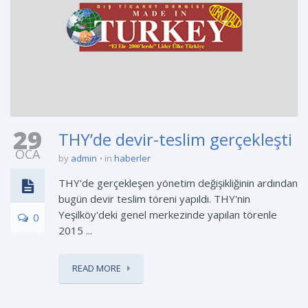
29
THY’de devir-teslim gerçekleşti
OCA
by
admin
in
haberler
THY'de gerçekleşen yönetim değişikliğinin ardından
bugün devir teslim töreni yapıldı. THY'nin
Yeşilköy'deki genel merkezinde yapılan törenle
0
2015 ...
READ MORE