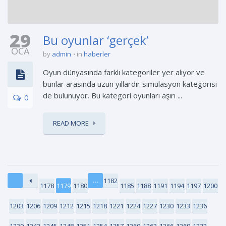
29
Bu oyunlar ‘gerçek’
OCA
by
admin
in
haberler
Oyun dünyasında farklı kategoriler yer alıyor ve
bunlar arasında uzun yıllardır simülasyon kategorisi
de bulunuyor. Bu kategori oyunları aşırı ...
0
READ MORE
…
1182
1178
1179
1180
1185
1188
1191
1194
1197
1200
1203
1206
1209
1212
1215
1218
1221
1224
1227
1230
1233
1236
1239
1242
1245
1248
1251
1254
1257
1260
1263
1266
1269
1272