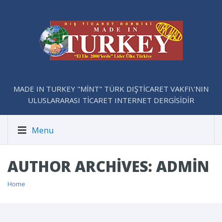
MADE IN TURKEY "MİNT" TÜRK DIŞTİCARET VAKFI\'NIN
ULUSLARARASI TİCARET INTERNET DERGİSİDİR
Menu
AUTHOR ARCHIVES: ADMIN
Home