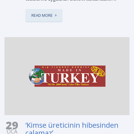
READ MORE
29
‘Kimse üreticinin hibesinden
OCA
çalamaz’