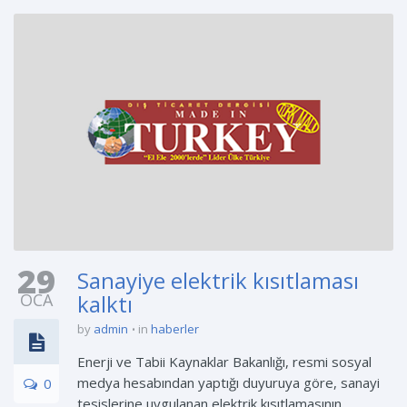
29
Sanayiye elektrik kısıtlaması
OCA
kalktı
by
admin
in
haberler
Enerji ve Tabii Kaynaklar Bakanlığı, resmi sosyal
medya hesabından yaptığı duyuruya göre, sanayi
0
tesislerine uygulanan elektrik kısıtlamasının ...