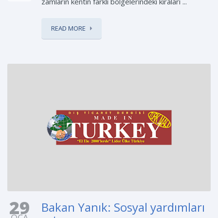
zamların kentin farklı bölgelerindeki kiraları ...
READ MORE
29
Bakan Yanık: Sosyal yardımları
OCA