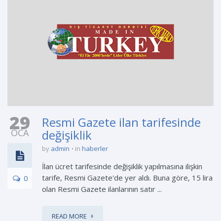
29
Resmi Gazete ilan tarifesinde
OCA
değişiklik
by
admin
in
haberler
İlan ücret tarifesinde değişiklik yapılmasına ilişkin
tarife, Resmi Gazete'de yer aldı. Buna göre, 15 lira
0
olan Resmi Gazete ilanlarının satır ...
READ MORE