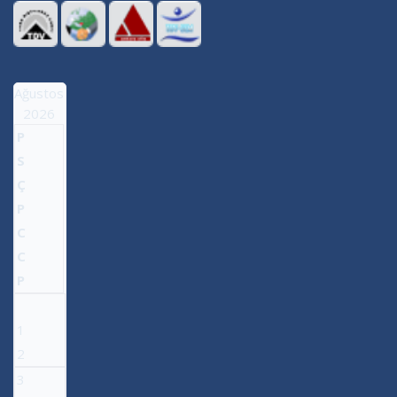
Ağustos
2026
P
S
Ç
P
C
C
P
1
2
3