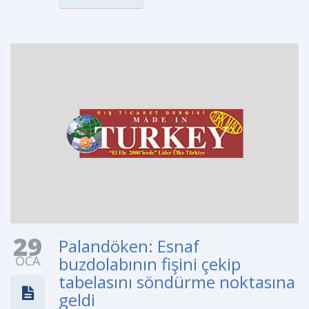
29
Palandöken: Esnaf
OCA
buzdolabının fişini çekip
tabelasını söndürme noktasına
geldi