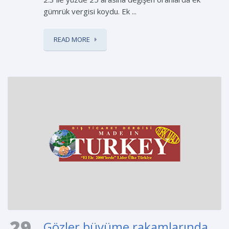
gümrük vergisi koydu. Ek ...
READ MORE
29
Gözler büyüme rakamlarında