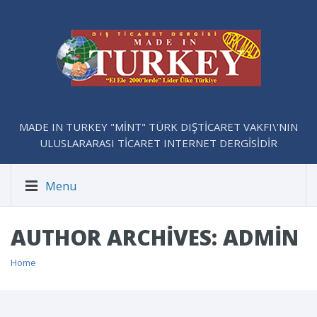
MADE IN TURKEY "MİNT" TÜRK DIŞTİCARET VAKFI\'NIN
ULUSLARARASI TİCARET INTERNET DERGİSİDİR
Menu
AUTHOR ARCHIVES: ADMIN
Home