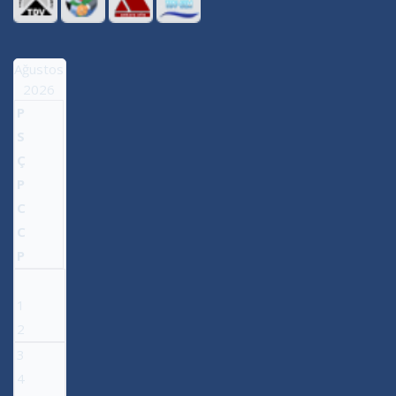
Ağustos
2026
P
S
Ç
P
C
C
P
1
2
3
4