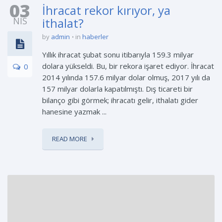
03
İhracat rekor kırıyor, ya
NIS
ithalat?
by
admin
in
haberler
Yıllık ihracat şubat sonu itibarıyla 159.3 milyar
dolara yükseldi. Bu, bir rekora işaret ediyor. İhracat
0
2014 yılında 157.6 milyar dolar olmuş, 2017 yılı da
157 milyar dolarla kapatılmıştı. Dış ticareti bir
bilanço gibi görmek; ihracatı gelir, ithalatı gider
hanesine yazmak ...
READ MORE