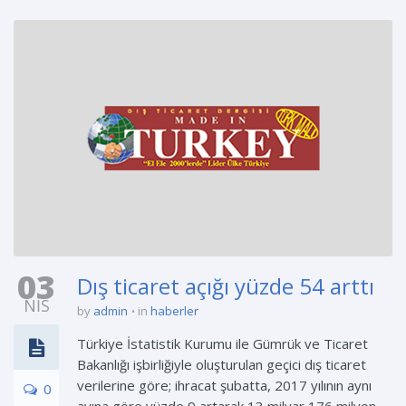
03
Dış ticaret açığı yüzde 54 arttı
NIS
by
admin
in
haberler
Türkiye İstatistik Kurumu ile Gümrük ve Ticaret
Bakanlığı işbirliğiyle oluşturulan geçici dış ticaret
verilerine göre; ihracat şubatta, 2017 yılının aynı
0