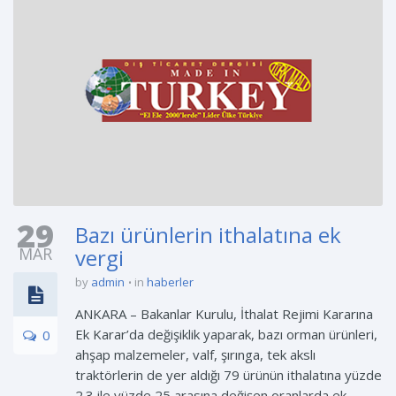
29
Bazı ürünlerin ithalatına ek
MAR
vergi
by
admin
in
haberler
ANKARA – Bakanlar Kurulu, İthalat Rejimi Kararına
Ek Karar’da değişiklik yaparak, bazı orman ürünleri,
0
ahşap malzemeler, valf, şırınga, tek akslı
traktörlerin de yer aldığı 79 ürünün ithalatına yüzde
2.3 ile yüzde 25 arasına değişen oranlarda ek