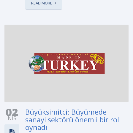
READ MORE
02
Büyüksimitci: Büyümede
NIS
sanayi sektörü önemli bir rol
oynadı