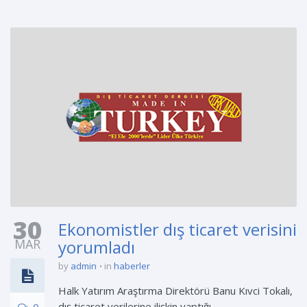
30
Ekonomistler dış ticaret verisini
MAR
yorumladı
by
admin
in
haberler
Halk Yatırım Araştırma Direktörü Banu Kıvci Tokalı,
dış ticaret verilerine ilişkin yaptığı
0