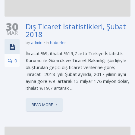
30
Dış Ticaret İstatistikleri, Şubat
MAR
2018
by
admin
in
haberler
İhracat %9, ithalat %19,7 arttı Türkiye İstatistik
Kurumu ile Gümrük ve Ticaret Bakanlığı işbirliğiyle
0
oluşturulan geçici dış ticaret verilerine göre;
ihracat 2018 yılı Şubat ayında, 2017 yılının aynı
ayına göre %9 artarak 13 milyar 176 milyon dolar,
ithalat %19,7 artarak ...
READ MORE