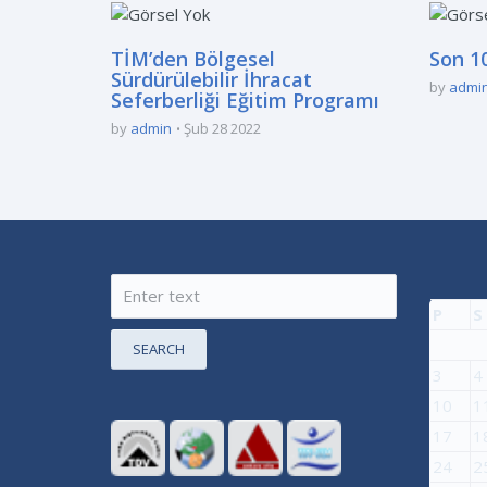
TİM’den Bölgesel
Son 10
Sürdürülebilir İhracat
by
admi
Seferberliği Eğitim Programı
by
admin
Şub 28 2022
P
S
SEARCH
3
4
10
1
17
1
24
2