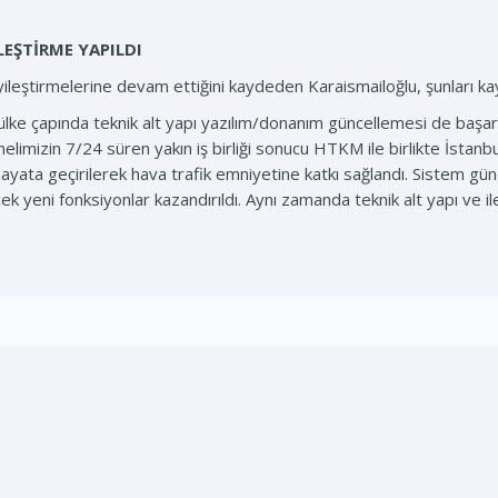
LEŞTİRME YAPILDI
iyileştirmelerine devam ettiğini kaydeden Karaismailoğlu, şunları ka
lke çapında teknik alt yapı yazılım/donanım güncellemesi de başarıy
limizin 7/24 süren yakın iş birliği sonucu HTKM ile birlikte İstan
ayata geçirilerek hava trafik emniyetine katkı sağlandı. Sistem günc
 yeni fonksiyonlar kazandırıldı. Aynı zamanda teknik alt yapı ve il