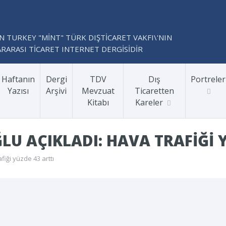
N TURKEY "MİNT" TÜRK DIŞTİCARET VAKFI\'NIN
RARASI TİCARET INTERNET DERGİSİDİR
Haftanın
Dergi
TDV
Dış
Portreler
Yazısı
Arşivi
Mevzuat
Ticaretten
Kitabı
Kareler
U AÇIKLADI: HAVA TRAFIĞI Y
fiği yüzde 43 arttı