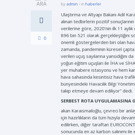
ARA
by
admin
in
haberler
Ulaştırma ve Altyapı Bakanı Adil Kara
alınan tedbirlerin pozitif sonuçları
verilerine göre, 2020’nin ilk 11 ayl
896 bin 521 olarak gerçekleştiğini sö
0
önemli göstergelerden biri olan hava 
zamanda, pandeminin küresel çapta ülk
verilen uçuş sayılarına yansıdığını d
yoğun eğitim uçuşları ile İHA ve SİHA
yer muhabere istasyonu ve hem karasa
hava sahasında kesintisiz hava traf
bünyesindeki Havacılık Bilgi Yönetimi
takip etmeye devam ediliyor” dedi.
SERBEST ROTA UYGULAMASINA G
akan Karaismailoğlu, çevreci bir anl
için hazırlıkların da tüm hızıyla deva
edilirken, diğer taraftan EUROCONTR
sonucunda en az karbon salınımı ile e