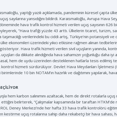
ismailoğlu, yaptığı yazılı açıklamada, pandeminin küresel çapta ülk
nın uçuş sayılarına yansıdığını bildirdi. Karaismailoğlu, Avrupa Hav
ık döneminde hava trafik kontrol hizmeti verilen uçuş sayısının 626
yleyerek, “Hava trafiği yüzde 43 arttı. Ülkelerin ticaret, turizm, sa
taşımacılığı verilerindeki bu ciddi artış, Türkiye’nin potansiyeli ve
e ekonomileri üzerindeki yıkıcı etkisine rağmen alınan tedbirlerin 
a gösteriyor. Hava trafik hizmeti verilen sivil uçuşların yanında, ko
 uçuşları da dikkate alındığında hava sahamızın yoğunluğu daha iyi 
l, hem de uydu üzerinden desteklenen hatlarla tesis edilmiş tekni
ik kontrol hizmeti sürdürülüyor. Devlet Hava Meydanları İşletmes
 birimlerinde 10 bin NOTAM’ın hazırlık ve dağıtımını yapılarak, hava
EÇİLİYOR
ayışla hem karbon salınımını azaltacak, hem de direkt rotalarla uçu
m ettiğini belirterek, “Çalışmalar kapsamında bir taraftan HTKM’de mi
OL Deney Merkezi’nde her hafta 33 hava trafik kontrolörü eğitim a
n kestirme uçuş rotalarına sahip daha rekabetçi bir hava sahası, ha