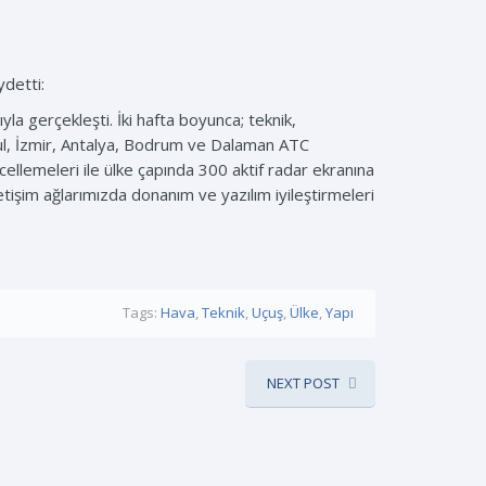
ydetti:
la gerçekleşti. İki hafta boyunca; teknik,
bul, İzmir, Antalya, Bodrum ve Dalaman ATC
ellemeleri ile ülke çapında 300 aktif radar ekranına
etişim ağlarımızda donanım ve yazılım iyileştirmeleri
Tags:
Hava
,
Teknik
,
Uçuş
,
Ülke
,
Yapı
NEXT POST