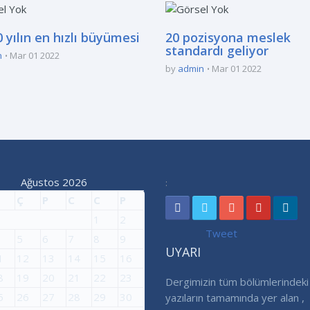
 yılın en hızlı büyümesi
20 pozisyona meslek
standardı geliyor
n
Mar 01 2022
by
admin
Mar 01 2022
Ağustos 2026
:
Ç
P
C
C
P
1
2
Tweet
5
6
7
8
9
UYARI
1
12
13
14
15
16
8
19
20
21
22
23
Dergimizin tüm bölümlerindeki
5
26
27
28
29
30
yazıların tamamında yer alan ,