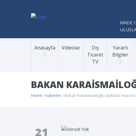
MADE I
ULUSLA
Anasayfa
Videolar
Dış
Yararlı
Ticaret
Bilgiler
TV
BAKAN KARAISMAILOĞL
Home
/
haberler
/ Bakan Karaismailoğlu açıkladı: Hava tra
21