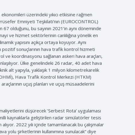
e ekonomileri üzerindeki yıkıcı etkisine rağmen
a Seyrüsefer Emniyeti Teşkilatı’nın (EUROCONTROL)
 bin 67 olduğunu, bu sayının 2021’in aynı döneminde
nayi ve hizmet sektörlerinin canlılığına yönelik en
 dinamik yapısını açıkça ortaya koyuyor. Aynı
pozitif sonuçlarının hava trafik kontrol hizmeti
ntrol ve koordinasyonu sağlanan askeri hava araçları,
anlaşılıyor. Ülke genelindeki 26 radar, 40 adet hava
k alt yapıyla, yaklaşık 1 milyon kilometrekarelik
i (DHMİ), Hava Trafik Kontrol Merkezi (HTKM)
 araçlarının uçuş planları ve uçuş müsaadelerini
ş maliyetlerini düşürecek ’Serbest Rota’ uygulaması
lli kaynaklarla geliştirilen radar simülatörler tesis
lıyor. 2022 yılı içinde tamamlanacak bu çalışmalar
va yolu şirketlerinin kullanımına sunulacak” diye