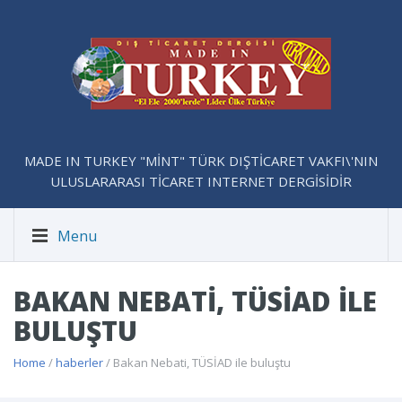
MADE IN TURKEY "MİNT" TÜRK DIŞTİCARET VAKFI\'NIN
ULUSLARARASI TİCARET INTERNET DERGİSİDİR
Menu
BAKAN NEBATI, TÜSİAD ILE
BULUŞTU
Home
/
haberler
/ Bakan Nebati, TÜSİAD ile buluştu