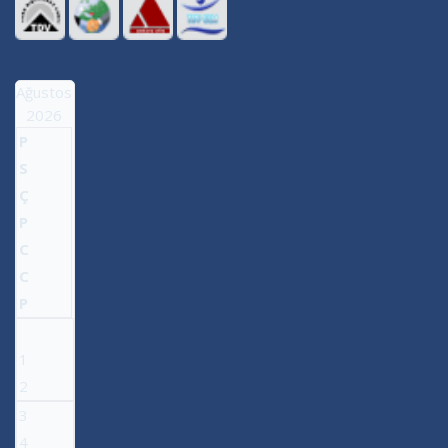
Ağustos
2026
P
S
Ç
P
C
C
P
1
2
3
4