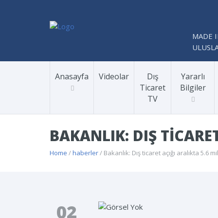
MADE I
ULUSLA
Anasayfa
Videolar
Dış
Yararlı
Ticaret
Bilgiler
TV
BAKANLIK: DIŞ TICARE
Home
/
haberler
/ Bakanlık: Dış ticaret açığı aralıkta 5.6 m
02