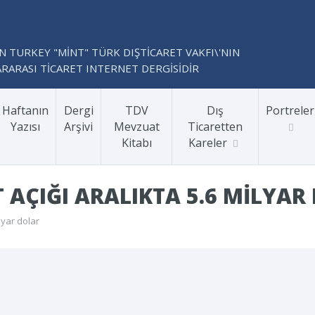
N TURKEY "MİNT" TÜRK DIŞTİCARET VAKFI\'NIN
RARASI TİCARET INTERNET DERGİSİDİR
Haftanın
Dergi
TDV
Dış
Portreler
Yazısı
Arşivi
Mevzuat
Ticaretten
Kitabı
Kareler
T AÇIĞI ARALIKTA 5.6 MILYAR
ilyar dolar