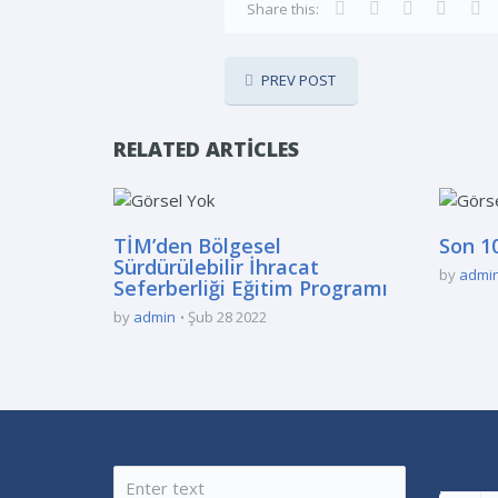
Share this:
PREV POST
RELATED ARTICLES
TİM’den Bölgesel
Son 10
Sürdürülebilir İhracat
by
admi
Seferberliği Eğitim Programı
by
admin
Şub 28 2022