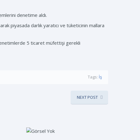
şlemlerini denetime aldı.
layarak piyasada darlık yaratıcı ve tüketicinin mallara
enetimlerde 5 ticaret müfettişi gerekli
Tags:
İş
NEXT POST