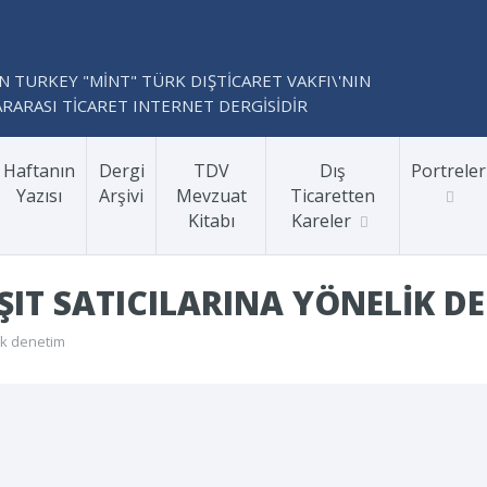
N TURKEY "MİNT" TÜRK DIŞTİCARET VAKFI\'NIN
RARASI TİCARET INTERNET DERGİSİDİR
Haftanın
Dergi
TDV
Dış
Portreler
Yazısı
Arşivi
Mevzuat
Ticaretten
Kitabı
Kareler
ŞIT SATICILARINA YÖNELIK D
lik denetim