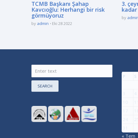
TCMB Başkanı Şahap
3. çey
Kavcıoğlu: Herhangi bir risk
kadar 
görmüyoruz
by
admi
by
admin
Eki 28 2022
P
S
SEARCH
3
4
10
1
17
1
24
2
31
« Tem