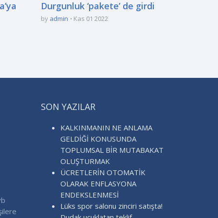
a’ya
Durgunluk ‘pakete’ de girdi
by
admin
Kas 01 2022
SON YAZILAR
KALKINMANIN NE ANLAMA
GELDİĞİ KONUSUNDA
TOPLUMSAL BİR MUTABAKAT
OLUŞTURMAK
ÜCRETLERİN OTOMATİK
OLARAK ENFLASYONA
ENDEKSLENMESİ
vb
Lüks spor salonu zinciri satışta!
şilere
Dudak uçuklatan teklif