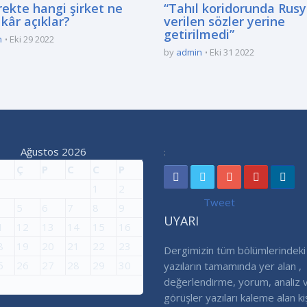
rekte hangi şirket ne
“Tahıl koridorunda Rusy
kâr açıklar?
verilen sözler yerine
getirilmedi”
n
Eki 29 2022
by
admin
Eki 31 2022
Ağustos 2026
:
Ç
P
C
C
P
1
2
Tweet
5
6
7
8
9
UYARI
1
12
13
14
15
16
8
19
20
21
22
23
Dergimizin tüm bölümlerindeki
5
26
27
28
29
30
yazıların tamamında yer alan ,
değerlendirme, yorum, analiz 
görüşler yazıları kaleme alan ki