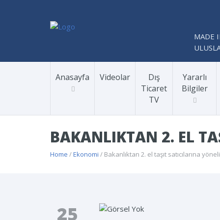
MADE I
ULUSLA
Anasayfa
Videolar
Dış
Yararlı
Ticaret
Bilgiler
TV
BAKANLIKTAN 2. EL TA
Home
/
Ekonomi
/ Bakanlıktan 2. el taşıt satıcılarına yöne
25