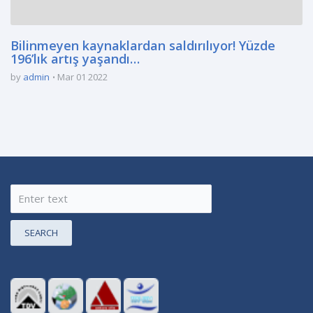
Bilinmeyen kaynaklardan saldırılıyor! Yüzde
196’lık artış yaşandı…
by
admin
Mar 01 2022
SEARCH