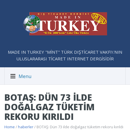
MADE IN TURKEY "MİNT" TÜRK DIŞTİCARET VAKFI\'NIN
ULUSLARARASI TİCARET INTERNET DERGİSİDİR
Menu
BOTAŞ: DÜN 73 ILDE
DOĞALGAZ TÜKETIM
REKORU KIRILDI
Home
/
haberler
/ BOTAŞ: Dün 73 ilde doğalgaz tüketim rekoru kırıldı