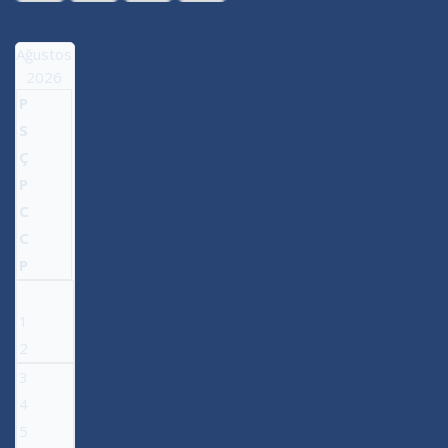
Ağustos
2026
P
S
Ç
P
C
C
P
1
2
3
4
5