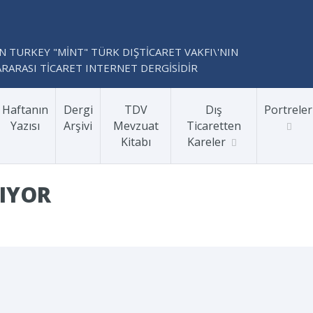
N TURKEY "MİNT" TÜRK DIŞTİCARET VAKFI\'NIN
RARASI TİCARET INTERNET DERGİSİDİR
Haftanın
Dergi
TDV
Dış
Portreler
Yazısı
Arşivi
Mevzuat
Ticaretten
Kitabı
Kareler
ŞIYOR