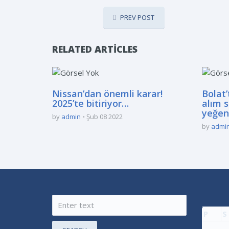
PREV POST
RELATED ARTICLES
Nissan’dan önemli karar!
Bolat
2025’te bitiriyor…
alım s
yeğeni
by
admin
Şub 08 2022
by
admi
P
S