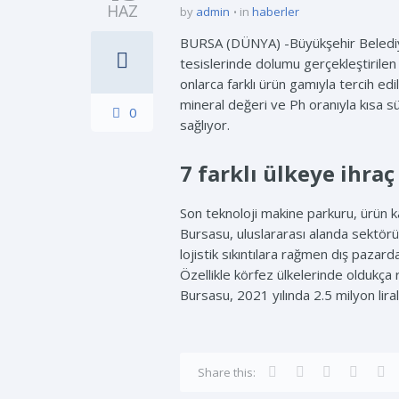
HAZ
by
admin
in
haberler
BURSA (DÜNYA) -Büyükşehir Belediyesi
tesislerinde dolumu gerçekleştirilen
onlarca farklı ürün gamıyla tercih ed
mineral değeri ve Ph oranıyla kısa s
0
sağlıyor.
7 farklı ülkeye ihraç
Son teknoloji makine parkuru, ürün ka
Bursasu, uluslararası alanda sektörün
lojistik sıkıntılara rağmen dış pazar
Özellikle körfez ülkelerinde oldukça 
Bursasu, 2021 yılında 2.5 milyon liral
Share this: