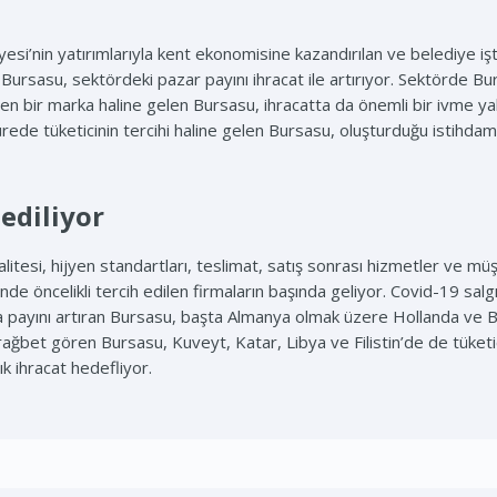
’nin yatırımlarıyla kent ekonomisine kazandırılan ve belediye işt
 Bursasu, sektördeki pazar payını ihracat ile artırıyor. Sektörde B
ilen bir marka haline gelen Bursasu, ihracatta da önemli bir ivme ya
ürede tüketicinin tercihi haline gelen Bursasu, oluşturduğu istihda
 ediliyor
litesi, hijyen standartları, teslimat, satış sonrası hizmetler ve müşt
de öncelikli tercih edilen firmaların başında geliyor. Covid-19 sal
da payını artıran Bursasu, başta Almanya olmak üzere Hollanda ve Bel
rağbet gören Bursasu, Kuveyt, Katar, Libya ve Filistin’de de tüketic
ık ihracat hedefliyor.