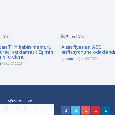
’tan THY kabin memuru
Altın fiyatları ABD
üreci açıklaması: Eşimin
enflasyonuna odakland
 bile elendi
by
admin
Şub 09 2022
n
Oca 09 2023
Ağustos 2026
:
Ç
P
C
C
P
1
2