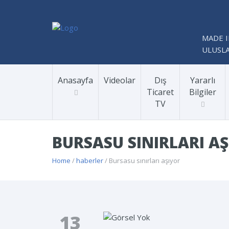
MADE I
ULUSLA
Anasayfa
Videolar
Dış
Yararlı
Ticaret
Bilgiler
TV
BURSASU SINIRLARI A
Home
/
haberler
/ Bursasu sınırları aşıyor
13