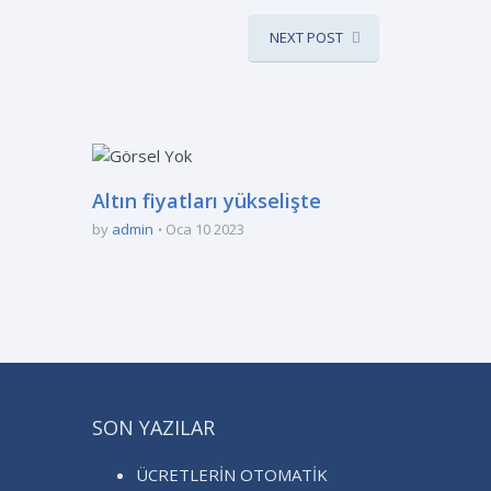
NEXT POST
Altın fiyatları yükselişte
ı
by
admin
Oca 10 2023
SON YAZILAR
ÜCRETLERİN OTOMATİK