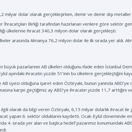
5,2 milyar dolar olarak gerçekleşirken, demir ve demir dışı metaller
 İhracatçıları Birliği tarafından hazırlanan verilere göre sektör gen
liği ülkelerine ihracat 340,3 milyon dolar olarak gerçekleşti.
lkeler arasında Almanya 76,2 milyon dolar ile ilk sırada yer aldı. Al
 büyük pazarlarının AB ülkeleri olduğunu ifade eden İstanbul Demir 
lül ayındaki ihracatın yüzde 51’inin bu ülkelere gerçekleştiğini kayd
de AB üyesi olduğuna işaret eden Öztiryaki, bunun yanında ABD’ye ol
masına karşın geçtiğimiz ay ABD’ye ihracatın yüzde 11,7 arttığını ve
ilgili olarak da bilgi veren Öztiryaki, 6,15 milyar dolarlık ihracat ile
acat yapan 6. sektör olduklarını kaydetti. Ocak-Eylül döneminde en d
ında 4. sırada yer alan ve başlıca hedef pazarımız konumundaki 
edi.