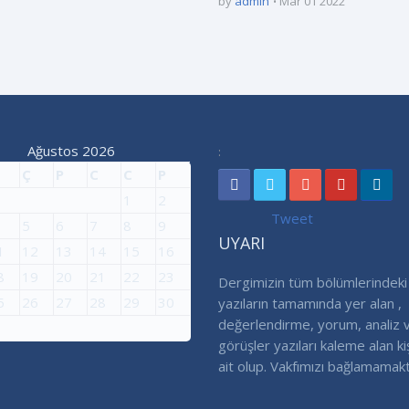
by
admin
Mar 01 2022
Ağustos 2026
:
Ç
P
C
C
P
1
2
Tweet
5
6
7
8
9
UYARI
1
12
13
14
15
16
8
19
20
21
22
23
Dergimizin tüm bölümlerindeki
5
26
27
28
29
30
yazıların tamamında yer alan ,
değerlendirme, yorum, analiz 
görüşler yazıları kaleme alan ki
ait olup. Vakfımızı bağlamamakt