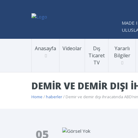
MADE I
ULUSLA
Anasayfa
Videolar
Dış
Yararlı
Ticaret
Bilgiler
TV
DEMIR VE DEMIR DIŞI 
Home
/
haberler
/ Demir ve demir dışı ihracatında ABD’nin
05