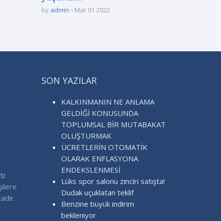
by
admin
Mar 01 2022
SON YAZILAR
KALKINMANIN NE ANLAMA
GELDİĞİ KONUSUNDA
TOPLUMSAL BİR MUTABAKAT
OLUŞTURMAK
ÜCRETLERİN OTOMATİK
OLARAK ENFLASYONA
ENDEKSLENMESİ
vb
Lüks spor salonu zinciri satışta!
şilere
Dudak uçuklatan teklif
adır.
Benzine büyük indirim
bekleniyor