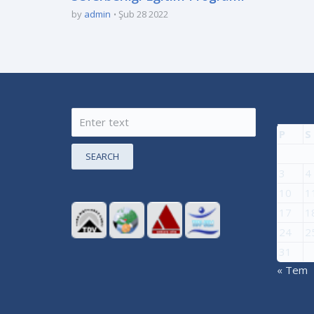
by
admin
Şub 28 2022
P
S
SEARCH
3
4
10
1
17
1
24
2
31
« Tem