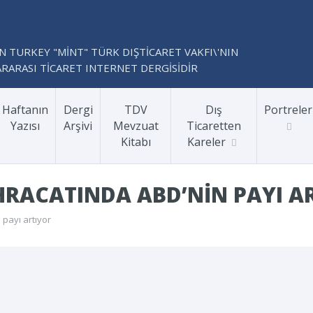
N TURKEY "MİNT" TÜRK DIŞTİCARET VAKFI\'NIN
RARASI TİCARET INTERNET DERGİSİDİR
Haftanın
Dergi
TDV
Dış
Portreler
Yazısı
Arşivi
Mevzuat
Ticaretten
Kitabı
Kareler
IHRACATINDA ABD’NIN PAYI A
 payı artıyor