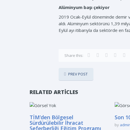
Alüminyum başı çekiyor
2019 Ocak-Eylül döneminde demir ve d
aldı. Alüminyum sektörünü 1,39 milyar 
Eylül ayı itibarıyla da sektörde en f
Share this:
PREV POST
RELATED ARTICLES
TİM’den Bölgesel
Son 10
Sürdürülebilir İhracat
by
admi
Seferberliği Eğitim Programı