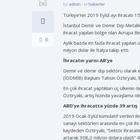
EKI
by
admin
in
haberler
Türkiye’nin 2019 Eylül ayı ihracatı 1
İstanbul Demir ve Demir Dışı Metaller
ihracat yapılan bölge olan Avrupa Bir
0
Aylık bazda en fazla ihracat yapılan ü
milyon dolar ile İtalya takip etti.
İhracatın yarısı AB’ye
Demir ve demir dışı sektörü olarak en
(İDDMİB) Başkanı Tahsin Öztiryaki, Ey
En çok ihracat yaptıkları üç ülkenin 
Öztiryaki, artış hızında yavaşlama ol
ABD’ye ihracatta yüzde 39 artış
2019 Ocak-Eylül kümülatif verileri ile 
sanayi sektörleri arasında en çok ihr
kaydeden Öztiryaki, “Sektör ihracat
artarak 308,2 milyon dolara ulaştı” d