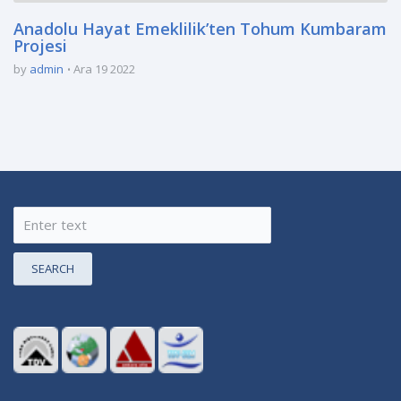
Anadolu Hayat Emeklilik’ten Tohum Kumbaram
Projesi
by
admin
Ara 19 2022
SEARCH