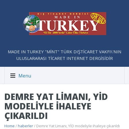
MADE IN TURKEY "MİNT" TÜRK DIŞTİCARET VAKFI\'NIN
ULUSLARARASI TİCARET INTERNET DERGİSİDİR
Menu
DEMRE YAT LIMANI, YİD
MODELIYLE IHALEYE
ÇIKARILDI
Home
/
haberler
/ Demre Yat Limanı, YİD modeliyle ihaleye çıkarıldı