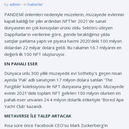
by
admin
in
haberler
PANDEMİ önlemleri nedeniyle müzelerin, müzayede evlerinin
kapalı kaldığı bir yılın ardından NFT’ler 2021’de sanat
dünyasının en çok konuşulan ürünü oldu. Sektörü izleyen
DappRadar’ın verilerine göre, geride bıraktığımız yılda
satışlar patlama yaptı ve piyasa hacmi 2020’deki 100 milyon
dolardan 22 milyar dolara geldi. Bu rakamın 16.7 milyarını en
değerli ilk 100 NFT oluşturuyor.
EN PAHALI ESER
Dünyaca ünlü 300 yıllık müzayede evi Sotheby’s geçen nisan
ayında ‘Pak’ adlı sanatçının 17 milyon dolara satılan ‘The
Fungible’ koleksiyonu ile NFT dünyasına giriş yaptı. Müzayede
evinin 2021’deki toplam NFT gelirleri 100 milyon olurken en
pahalı eser unvanını 24.4 milyon dolarlık etiketiyle ‘Bored Ape
Yacht Club’ kazandı.
METAVERSE İLE TALEP ARTACAK
Kısa süre önce Facebook CEO’su Mark Zuckerberg’in