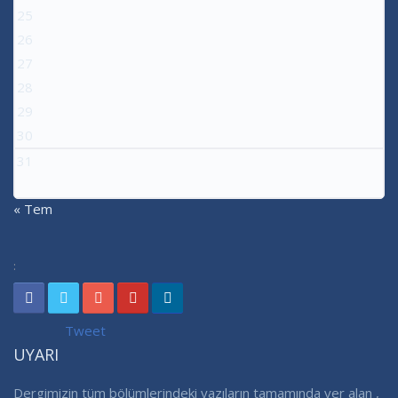
25
26
27
28
29
30
31
« Tem
:
Tweet
UYARI
Dergimizin tüm bölümlerindeki yazıların tamamında yer alan ,