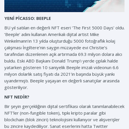
YENİ PİCASSO: BEEPLE
BU yıl satılan en değerli NFT eseri ‘The First 5000 Days’ oldu.
‘Beeple’ adını kullanan Amerikalı dijital artist Mike
Winkelmann’ın 13 yılda oluşturduğu 5000 fotoğraflık kolaj
çalışması İngiltere’nin saygın müzayede evi Christie’s
tarafından düzenlenen açık artırmada 69.3 milyon dolara alıcı
buldu. Eski ABD Başkanı Donald Trump’ı yerde çıplak halde
yatarken gösteren 10 saniyelik Beeple imzalı videonun 6.6
milyon dolarlık satış fiyatı da 2021’in başında büyük yankı
uyandırmıştı. Beeple yaşayan en değerli sanatçılar arasında
gösteriliyor.
NFT NEDİR?
Bir şeyin gerçekliğinin dijital sertifikası olarak tanımlanabilecek
NFT’ler (non-fungible token), tıpkı kripto paralar gibi
blockchain (blok zinciri) teknolojisini kullanıyor ve alışverişler
bu zincire kaydediliyor. Sanat eserlerini hatta Twitter