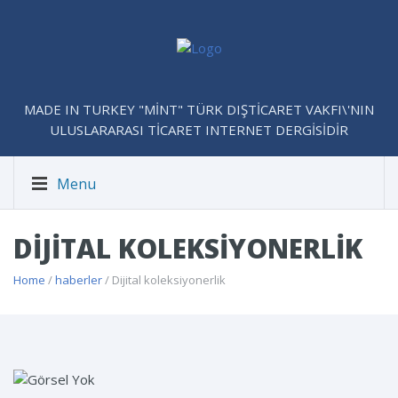
MADE IN TURKEY "MİNT" TÜRK DIŞTİCARET VAKFI\'NIN
ULUSLARARASI TİCARET INTERNET DERGİSİDİR
Menu
DIJITAL KOLEKSIYONERLIK
Home
/
haberler
/ Dijital koleksiyonerlik