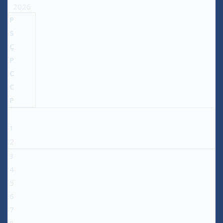
2026
P
S
Ç
P
C
C
P
1
2
3
4
5
6
7