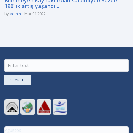
Bilinmeyen kaynaklardan saldırılıyor! Yüzde
196’lık artış yaşandı…
by
admin
Mar 01 2022
SEARCH
Ağustos