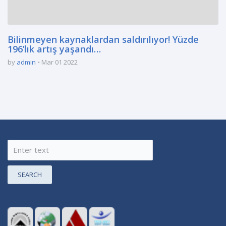
Bilinmeyen kaynaklardan saldırılıyor! Yüzde
196’lık artış yaşandı…
by
admin
Mar 01 2022
SEARCH