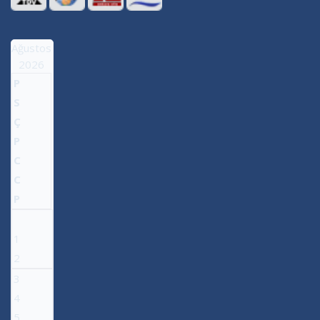
Ağustos
2026
P
S
Ç
P
C
C
P
1
2
3
4
5