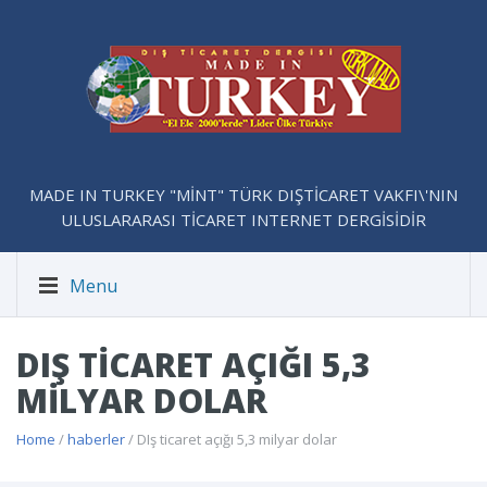
MADE IN TURKEY "MİNT" TÜRK DIŞTİCARET VAKFI\'NIN
ULUSLARARASI TİCARET INTERNET DERGİSİDİR
Menu
DIŞ TICARET AÇIĞI 5,3
MILYAR DOLAR
Home
/
haberler
/ DIş ticaret açığı 5,3 milyar dolar