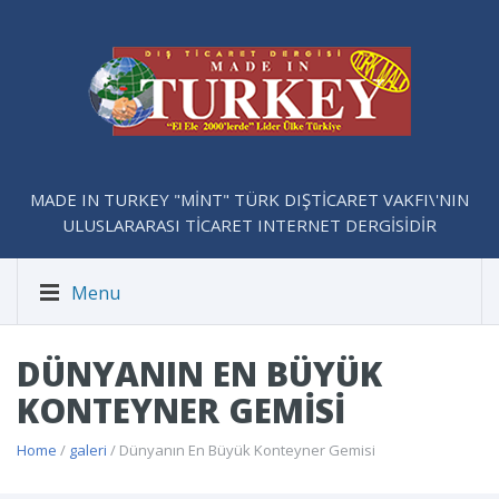
MADE IN TURKEY "MİNT" TÜRK DIŞTİCARET VAKFI\'NIN
ULUSLARARASI TİCARET INTERNET DERGİSİDİR
Menu
DÜNYANIN EN BÜYÜK
KONTEYNER GEMISI
Home
/
galeri
/ Dünyanın En Büyük Konteyner Gemisi