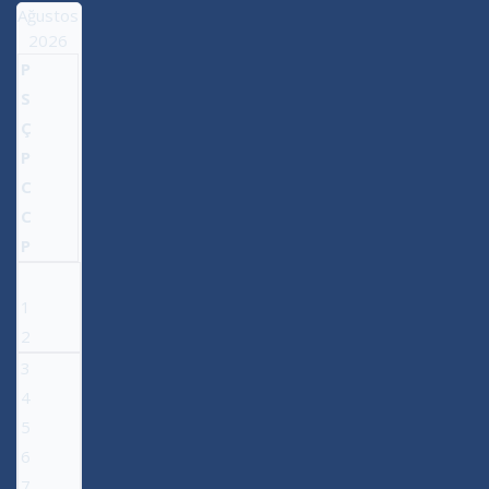
Ağustos
2026
P
S
Ç
P
C
C
P
1
2
3
4
5
6
7