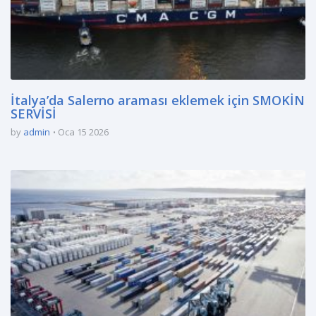
İtalya’da Salerno araması eklemek için SMOKİN
SERVİSİ
by
admin
Oca 15 2026