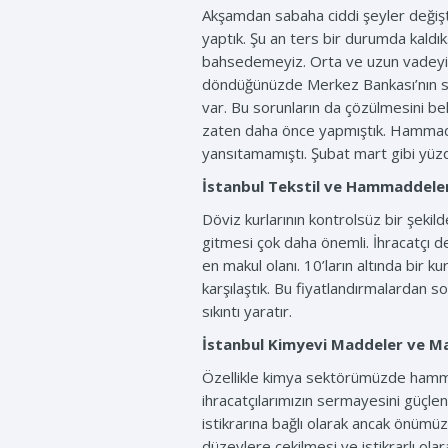
Akşamdan sabaha ciddi şeyler değişti
yaptık. Şu an ters bir durumda kaldık.
bahsedemeyiz. Orta ve uzun vadeyi 
döndüğünüzde Merkez Bankası’nın söyle
var. Bu sorunların da çözülmesini bek
zaten daha önce yapmıştık. Hammadde f
yansıtamamıştı. Şubat mart gibi yüzd
İstanbul Tekstil ve Hammaddeleri 
Döviz kurlarının kontrolsüz bir şeki
gitmesi çok daha önemli. İhracatçı de
en makul olanı. 10’ların altında bir k
karşılaştık. Bu fiyatlandırmalardan so
sıkıntı yaratır.
İstanbul Kimyevi Maddeler ve Mamu
Özellikle kimya sektörümüzde hammad
ihracatçılarımızın sermayesini güçle
istikrarına bağlı olarak ancak önüm
düzeylere çekilmesi ve istikrarlı ol