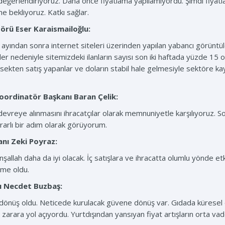
ak değerlendiriyoruz. Daha önce fiyatlama yapılamıyordu. Şimdi fi
 bekliyoruz. Katkı sağlar.
ktörü
Eser Karaismailoğlu:
m ayından sonra internet siteleri üzerinden yapılan yabancı görüntü
er nedeniyle sitemizdeki ilanların sayısı son iki haftada yüzde 15 o
kten satış yapanlar ve doların stabil hale gelmesiyle sektöre kayışl
 Koordinatör Başkanı
Baran Çelik:
reye alınmasını ihracatçılar olarak memnuniyetle karşılıyoruz. Son
ararlı bir adım olarak görüyorum.
anı
Zeki Poyraz:
şallah daha da iyi olacak. İç satışlara ve ihracatta olumlu yönde etk
şme oldu.
ı
Necdet Buzbaş:
dönüş oldu. Neticede kurulacak güvene dönüş var. Gıdada küresel em
i zarara yol açıyordu. Yurtdışından yansıyan fiyat artışların orta v