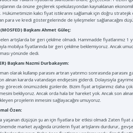
şlarının da önüne geçilerek spekülasyondan kaynaklanan ekonomik i
 Hükümetimizin kalıcı fiyat istikrarını sağlamak için doğru stratejik
ran para ve kredi göstergelerinde de iyileşmeler sağlanacağını dü
u (MOSFED) Başkanı
Ahmet Güleç:
 artışlarda bir geri çekilme olmadı. Hammadde fiyatlarımız 1 yıl
olayısıyla mobilya fiyatlarında bir geri çekilme beklemiyoruz. Anca
aması yönünde dedi.
DER) Başkanı
Nazmi Durbakayım:
an olarak kullanıp parasını artıran yatırımcı sonrasında parasını ga
n alınan kararda vatandaşın endişesini giderdi. Dolayısıyla gayrim
alep görecek önümüzdeki günlerde. Bizim fiyat artışlarımız daha ç
nmesini bekliyoruz. Ancak orda hala bir hareket yok. Ancak son alınan
leyen projelerin inmesini sağlayacağını umuyoruz.
mal Özen:
yaşanan düşüşün şu an için fiyatlara bir etkisi olmadı Zaten fiyat a
dönemde market ayağında ürünlerin fiyat artışlarını durdurur, gevşem