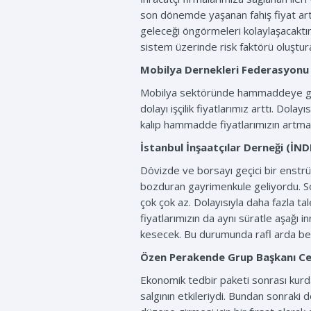
son dönemde yaşanan fahiş fiyat artı
geleceği öngörmeleri kolaylaşacaktır.
sistem üzerinde risk faktörü oluştu
Mobilya Dernekleri Federasyon
Mobilya sektöründe hammaddeye gelen
dolayı işçilik fiyatlarımız arttı. D
kalıp hammadde fiyatlarımızın artm
İstanbul İnşaatçılar Derneği (İN
Dövizde ve borsayı geçici bir enstrüm
bozduran gayrimenkule geliyordu. So
çok çok az. Dolayısıyla daha fazla t
fiyatlarımızın da aynı süratle aşağı i
kesecek. Bu durumunda rafl arda bek
Özen Perakende Grup Başkanı
Ce
Ekonomik tedbir paketi sonrası kurda 
salgının etkileriydi. Bundan sonraki 