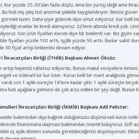
. Kur yüzde 25-30’dan fazla düştü. Ama biz yurtiçi değil ama ihraca
 Bu hızlı iniş çıkış bizi anormal şekilde kaygılandırıyor. İkincisi gü
görmek lazım. Daha iyiye gidecek diye umut ediyoruz. Kur belli b
diği oranlar ile kredi alamıyoruz. 22’lerin altında kredi yok. Limitl
liyoruz. Son ürün fiyatları inecek diye bir beklenti var. Biz giyim s
iyatları yüzde 100 arttı, işçilik yüzde 50 arttı. Bunlar sabit duruy
e 50 fiyat artışı beklentisi devam ediyor.
İhracatçıları Birliği (İTHİB) Başkanı
Ahmet Öksüz:
lde artışı hepimizi rahatsız ediyordu. Bunun makul seviyelere inme
ngeli ve istikrarlı bir kur ister. Kurun belli bir mant aralığında g
ur vardı son 1 aylık süreçte 18’lere kadar çıktı. 1 aylık süreçte birço
nra hızlı aşağılara gelmesi de çok arzu edilen bir şey değil. Bunun bi
lleri İhracatçıları Birliği (İKMİB) Başkanı
Adil Pelister:
de bakımından dışa bağımlı olduğumuzu düşünürsek kurun istikrarlı
ndirecek finansmana ulaşması bakımından önemli buluyoruz. Enfl asy
üzdeki üç aylık dönem sonunda görebileceğimizi düşünüyorum. Elbet
arak devam etmesi.