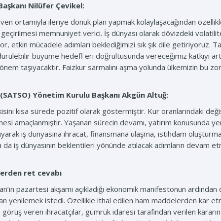
 Başkanı
Nilüfer Çevikel:
en ortamıyla ileriye dönük plan yapmak kolaylaşacağından özellikle 
çirilmesi memnuniyet verici. İş dünyası olarak dövizdeki volatili
iriyor, etkin mücadele adımları beklediğimizi sık şık dile getiriyoruz.
dürülebilir büyüme hedefl eri doğrultusunda vereceğimiz katkıyı artı
ik önem taşıyacaktır. Faizkur sarmalını aşma yolunda ülkemizin bu z
ı (SATSO) Yönetim Kurulu Başkanı
Akgün Altuğ:
kisini kısa sürede pozitif olarak göstermiştir. Kur oranlarındaki değ
esi amaçlanmıştır. Yaşanan sürecin devamı, yatırım konusunda yeni
lmayarak iş dünyasına ihracat, finansmana ulaşma, istihdam oluştur
a da iş dünyasının beklentileri yönünde atılacak adımların devam
erden ret cevabı
ın pazartesi akşamı açıkladığı ekonomik manifestonun ardından düş
 yenilemek istedi. Özellikle ithal edilen ham maddelerden kar etm
görüş veren ihracatçılar, gümrük idaresi tarafından verilen kararı