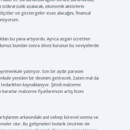
stikrarsızlık azalacak, ekonomik aktörlerin
 ölçütler ve göstergeler esas alacağını, finansal
şünüyorum.
dan bu yana artıyordu. Ayrıca asgari ücretten
k umudumuz bundan sonra döviz kurunun bu seviyelerde
yrimenkule yatırıyor. Son bir aydır parasını
enkule yeniden bir devinim getirecek. Zaten mal da
ok tedarikten kaynaklanıyor. Şimdi malzeme
 kararlar malzeme fiyatlarımızın artış hızını
rtışlarının arkasındaki asıl sebep küresel ısınma ve
eler olur. Bu gelişmeleri tedarik zincirinin de