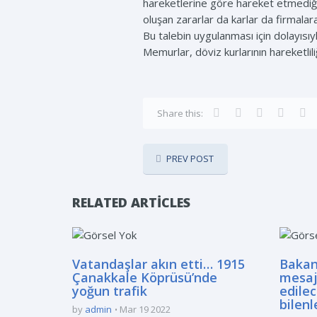
hareketlerine göre hareket etmediğini
oluşan zararlar da karlar da firmalar
Bu talebin uygulanması için dolayısı
Memurlar, döviz kurlarının hareketl
Share this:
PREV POST
RELATED ARTICLES
Vatandaşlar akın etti… 1915
Bakan
Çanakkale Köprüsü’nde
mesaj
yoğun trafik
edilec
bilenl
by
admin
Mar 19 2022