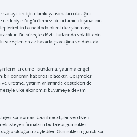
sanayiciler için olumlu yansımaları olacağını
te nedeniyle öngörülemez bir ortamın oluşmasının
 Taleplerimizin bu noktada olumlu karşılanması;
racaktır. Bu süreçte döviz kurlarında volatilitenin
orlu süreçten en az hasarla çıkacağına ve daha da
işimlerin, üretime, istihdama, yatırıma engel
 bir dönemin habercisi olacaktır. Gelişmeler
ma ve üretme, yatırım anlamında destekleri de
 etmesiyle ülke ekonomisi büyümeye devam
en kur sonrası bazı ihracatçılar verdikleri
ek isteyen firmaların bu talebi gümrükler
n doğru olduğunu söylediler. Gümrüklerin günlük kur