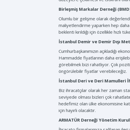
Birleşmiş Markalar Derneği (BMD
Olumlu bir gelişme olarak değerlendiri
maliyetlendirme yaparken hep daha fa
beklenti kırıldığı için özellikle hızlı
İstanbul Demir ve Demir Dışı Meta
Cumhurbaşkanımızın açıkladığı ekonomi
Hammadde fiyatlarının daha erişilebil
görebilmek bizi rahatlıyor. Çok poziti
öngörülebilir fiyatlar verebileceğiz.
İstanbul Deri ve Deri Mamulleri İh
Biz ihracatçılar olarak her zaman sta
seviyede olması bizleri çok rahatlatı
hedefimiz olan ülke ekonomisine kat
için hayırlı olacaktır.
ARMATÜR Derneği Yönetim Kurul
İhracatçı firmalarımıza sağlanan ileri