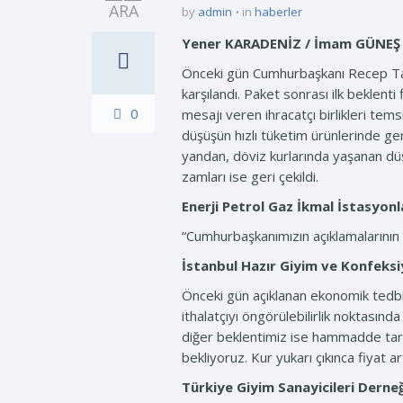
ARA
by
admin
in
haberler
Yener KARADENİZ / İmam GÜNEŞ
Önceki gün Cumhurbaşkanı Recep Tayy
karşılandı. Paket sonrası ilk beklenti
0
mesajı veren ihracatçı birlikleri temsi
düşüşün hızlı tüketim ürünlerinde ger
yandan, döviz kurlarında yaşanan düş
zamları ise geri çekildi.
Enerji Petrol Gaz İkmal İstasyonl
“Cumhurbaşkanımızın açıklamalarının 
İstanbul Hazır Giyim ve Konfeksiy
Önceki gün açıklanan ekonomik tedbir
ithalatçıyı öngörülebilirlik noktasında
diğer beklentimiz ise hammadde tara
bekliyoruz. Kur yukarı çıkınca fiyat ar
Türkiye Giyim Sanayicileri Derne