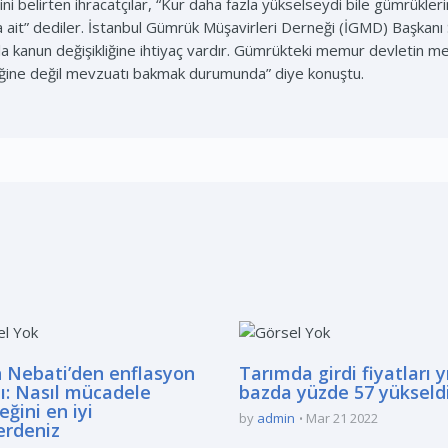
 belirten ihracatçılar, “Kur daha fazla yükselseydi bile gümrükleri
a ait” dediler. İstanbul Gümrük Müşavirleri Derneği (İGMD) Başkanı 
yla kanun değişikliğine ihtiyaç vardır. Gümrükteki memur devletin
iliğine değil mevzuatı bakmak durumunda” diye konuştu.
 Nebati’den enflasyon
Tarımda girdi fiyatları yı
ı: Nasıl mücadele
bazda yüzde 57 yükseld
eğini en iyi
by
admin
Mar 21 2022
erdeniz