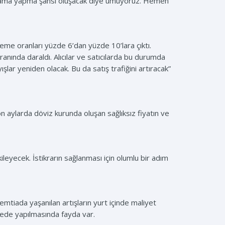
yatlama yapma şansı oluşacak diye umuyoruz. Hemen
leme oranları yüzde 6’dan yüzde 10’lara çıktı.
ranında daraldı. Alıcılar ve satıcılarda bu durumda
ar yeniden olacak. Bu da satış trafiğini artıracak”
 aylarda döviz kurunda oluşan sağlıksız fiyatın ve
ileyecek. İstikrarın sağlanması için olumlu bir adım
tiada yaşanılan artışların yurt içinde maliyet
adede yapılmasında fayda var.