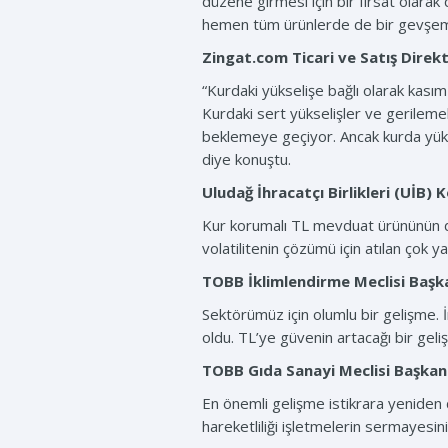
düzene girmesi için bir fırsat olar
hemen tüm ürünlerde de bir gevşeme
Zingat.com Ticari ve Satış Dire
“Kurdaki yükselişe bağlı olarak kası
Kurdaki sert yükselişler ve gerilemel
beklemeye geçiyor. Ancak kurda yükse
diye konuştu.
Uludağ İhracatçı Birlikleri (UİB)
Kur korumalı TL mevduat ürününün dev
volatilitenin çözümü için atılan çok y
TOBB İklimlendirme Meclisi Başk
Sektörümüz için olumlu bir gelişme. İn
oldu. TL’ye güvenin artacağı bir geli
TOBB Gıda Sanayi Meclisi Başkan
En önemli gelişme istikrara yeniden 
hareketliliği işletmelerin sermayesin