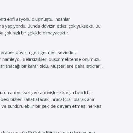
lenti enfl asyonu oluşmuştu. İnsanlar
ma yapıyordu. Bunda dövizin etkisi çok yüksekti. Bu
u çok hızlı bir şekilde olmayacaktır.
eraber dövizin geri gelmesi sevindirici.
 bir hamleydi. Belirsizlikleri düşünmektense önümüzü
arlanacağı bir karar oldu. Müşterilere daha istikrarlı,
 ani yükseliş ve ani inişlere karşın belirli bir
esi bizleri rahatlatacak. İhracatçılar olarak ana
 ve sürdürülebilir bir şekilde devam etmesi herkes
in kalıcı ve sürdürülebilirliğinin olması durumunda,