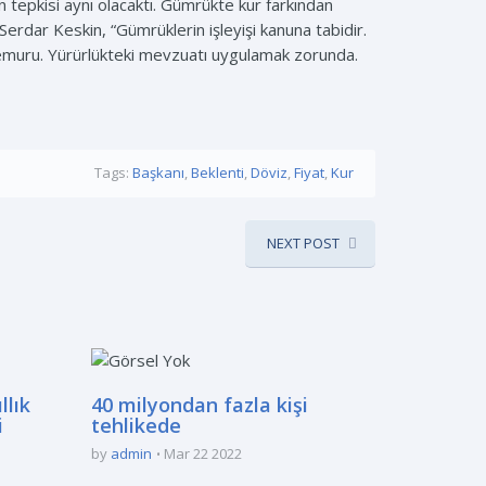
n tepkisi aynı olacaktı. Gümrükte kur farkından
Serdar Keskin, “Gümrüklerin işleyişi kanuna tabidir.
 memuru. Yürürlükteki mevzuatı uygulamak zorunda.
Tags:
Başkanı
,
Beklenti
,
Döviz
,
Fiyat
,
Kur
NEXT POST
llık
40 milyondan fazla kişi
i
tehlikede
by
admin
Mar 22 2022