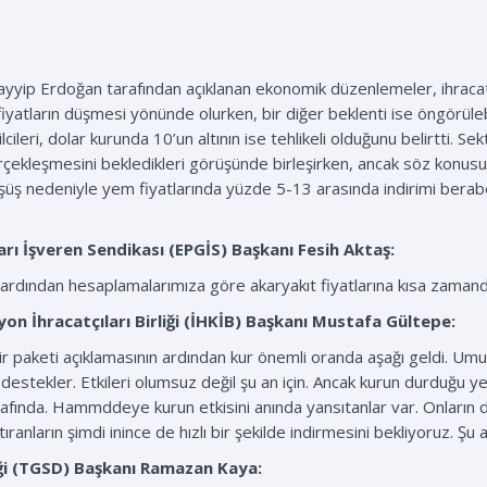
ip Erdoğan tarafından açıklanan ekonomik düzenlemeler, ihracatçı
 fiyatların düşmesi yönünde olurken, bir diğer beklenti ise öngörülebil
lcileri, dolar kurunda 10’un altının ise tehlikeli olduğunu belirtti. S
çekleşmesini bekledikleri görüşünde birleşirken, ancak söz konusu i
üş nedeniyle yem fiyatlarında yüzde 5-13 arasında indirimi berabe
arı İşveren Sendikası (EPGİS) Başkanı
Fesih Aktaş:
ardından hesaplamalarımıza göre akaryakıt fiyatlarına kısa zamanda
on İhracatçıları Birliği (İHKİB) Başkanı
Mustafa Gültepe:
 paketi açıklamasının ardından kur önemli oranda aşağı geldi. Umuyo
 destekler. Etkileri olumsuz değil şu an için. Ancak kurun durduğu yer ö
fında. Hammddeye kurun etkisini anında yansıtanlar var. Onların d
tıranların şimdi inince de hızlı bir şekilde indirmesini bekliyoruz. Şu
ği (TGSD) Başkanı
Ramazan Kaya: