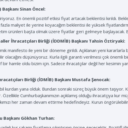
) Başkanı
Sinan Öncel:
yoruz. En önemli pozitif etkisi fiyat artacak beklentisi kırıldı. Bek
zla maliyet ile yerine koyacağım beklentisi ile yüksek fiyatlandır
 tüketim ürünleri başta olmak üzere fiyatlar geri gelmeye başlayacak. B
ller İhracatçıları Birliği (İDDMİB) Başkanı
Tahsin Öztiryaki:
k manifesto ile yeni bir döneme girildi. Açıklanan yeni kararlarla b
ir olacağını düşünüyoruz. Kurla ilgili garanti verilmesi çok önemli
f bir hamle oldu bizim için. Sadece ihracatçılar değil her kesimin yar
racatçıları Birliği (İDMİB) Başkanı
Mustafa Şenocak:
bil kurdan yana olduk. Bundan sonraki süreç büyük önem taşıyor. Kurun
r. Özellikle Cumhurbaşkanımızın açıklamış olduğu ihracatçıya kur müjd
kımızı her zaman devam ettirme hedefindeyiz. Kurun öngörülebilir
u Başkanı
Gökhan Turhan:
 vadeli kur rakamı fiyatlama sıkıntısının önüne geçecektir. Pozitifl iğ