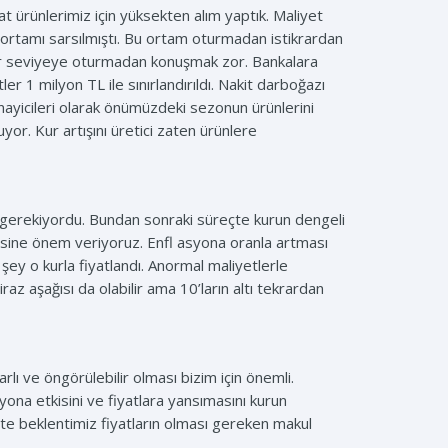
t ürünlerimiz için yüksekten alım yaptık. Maliyet
ven ortamı sarsılmıştı. Bu ortam oturmadan istikrardan
ir seviyeye oturmadan konuşmak zor. Bankalara
er 1 milyon TL ile sınırlandırıldı. Nakit darboğazı
anayicileri olarak önümüzdeki sezonun ürünlerini
or. Kur artışını üretici zaten ürünlere
si gerekiyordu. Bundan sonraki süreçte kurun dengeli
itmesine önem veriyoruz. Enfl asyona oranla artması
k şey o kurla fiyatlandı. Anormal maliyetlerle
raz aşağısı da olabilir ama 10’ların altı tekrardan
 ve öngörülebilir olması bizim için önemli.
ona etkisini ve fiyatlara yansımasını kurun
te beklentimiz fiyatların olması gereken makul