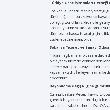
Türkiye Genç İşinsanları Derneği
Söz konusu enstrümanın yarattığı güv
düşündüğümüz bu aksiyonun hayata ge
yol açtığı zorlukları sıklıkla dile get
üretim, yatırım ve ihracat odaklı sür
düşmesi, bilhassa ihracatçı için krit
güçleneceğine inanıyoruz.
Sakarya Ticaret ve Sanayi Odas
“Yapılan açıklamalar piyasalardaki et
olmayacak biçimde yeniden şekillenm
sadece para politikasıyla sınırlı ka
kapsamaktadır. İlerleyen zamanlard
edecektir.”
Beyanname değişikliğine gümrükl
Cumhurbaşkanı Recep Tayyip Erdoğan’
gümrük beyannamelerini düşük kurdan
tarafından kabul edilmedi. DÜNYA’ya 