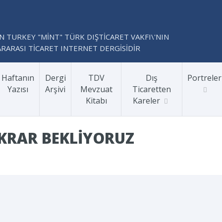
N TURKEY "MİNT" TÜRK DIŞTİCARET VAKFI\'NIN
RARASI TİCARET INTERNET DERGİSİDİR
Haftanın
Dergi
TDV
Dış
Portreler
Yazısı
Arşivi
Mevzuat
Ticaretten
Kitabı
Kareler
IKRAR BEKLIYORUZ