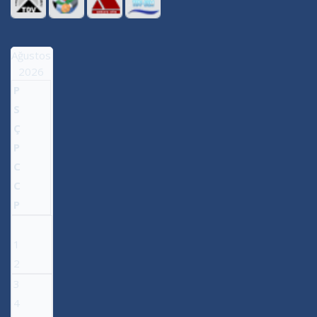
Ağustos
2026
P
S
Ç
P
C
C
P
1
2
3
4