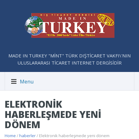
MADE IN TURKEY "MİNT" TÜRK DIŞTİCARET VAKFI\'NIN
ULUSLARARASI TİCARET INTERNET DERGİSİDİR
Menu
ELEKTRONIK
HABERLEŞMEDE YENI
DÖNEM
Home
/
haberler
/ Elektronik haberleşmede yeni dönem