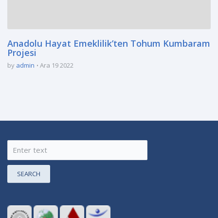
Anadolu Hayat Emeklilik’ten Tohum Kumbaram
Projesi
by
admin
Ara 19 2022
SEARCH