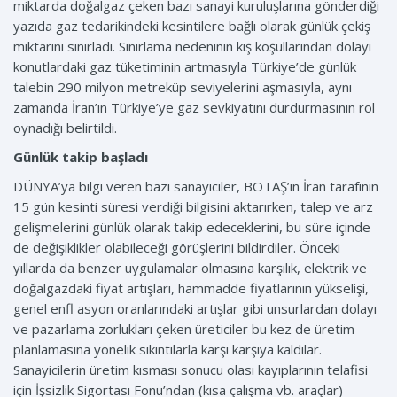
miktarda doğalgaz çeken bazı sanayi kuruluşlarına gönderdiği
yazıda gaz tedarikindeki kesintilere bağlı olarak günlük çekiş
miktarını sınırladı. Sınırlama nedeninin kış koşullarından dolayı
konutlardaki gaz tüketiminin artmasıyla Türkiye’de günlük
talebin 290 milyon metreküp seviyelerini aşmasıyla, aynı
zamanda İran’ın Türkiye’ye gaz sevkiyatını durdurmasının rol
oynadığı belirtildi.
Günlük takip başladı
DÜNYA’ya bilgi veren bazı sanayiciler, BOTAŞ’ın İran tarafının
15 gün kesinti süresi verdiği bilgisini aktarırken, talep ve arz
gelişmelerini günlük olarak takip edeceklerini, bu süre içinde
de değişiklikler olabileceği görüşlerini bildirdiler. Önceki
yıllarda da benzer uygulamalar olmasına karşılık, elektrik ve
doğalgazdaki fiyat artışları, hammadde fiyatlarının yükselişi,
genel enfl asyon oranlarındaki artışlar gibi unsurlardan dolayı
ve pazarlama zorlukları çeken üreticiler bu kez de üretim
planlamasına yönelik sıkıntılarla karşı karşıya kaldılar.
Sanayicilerin üretim kısması sonucu olası kayıplarının telafisi
için İşsizlik Sigortası Fonu’ndan (kısa çalışma vb. araçlar)