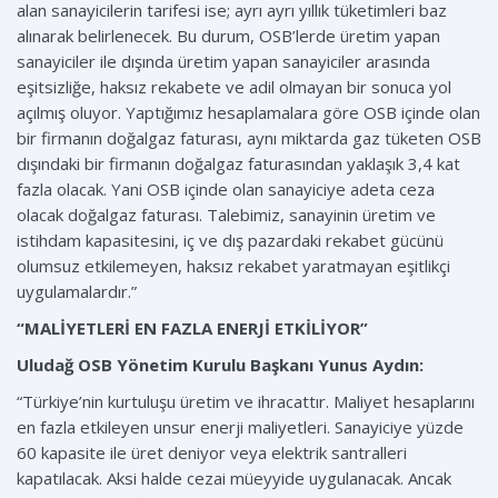
alan sanayicilerin tarifesi ise; ayrı ayrı yıllık tüketimleri baz
alınarak belirlenecek. Bu durum, OSB’lerde üretim yapan
sanayiciler ile dışında üretim yapan sanayiciler arasında
eşitsizliğe, haksız rekabete ve adil olmayan bir sonuca yol
açılmış oluyor. Yaptığımız hesaplamalara göre OSB içinde olan
bir firmanın doğalgaz faturası, aynı miktarda gaz tüketen OSB
dışındaki bir firmanın doğalgaz faturasından yaklaşık 3,4 kat
fazla olacak. Yani OSB içinde olan sanayiciye adeta ceza
olacak doğalgaz faturası. Talebimiz, sanayinin üretim ve
istihdam kapasitesini, iç ve dış pazardaki rekabet gücünü
olumsuz etkilemeyen, haksız rekabet yaratmayan eşitlikçi
uygulamalardır.”
“MALİYETLERİ EN FAZLA ENERJİ ETKİLİYOR”
Uludağ OSB Yönetim Kurulu Başkanı Yunus Aydın:
“Türkiye’nin kurtuluşu üretim ve ihracattır. Maliyet hesaplarını
en fazla etkileyen unsur enerji maliyetleri. Sanayiciye yüzde
60 kapasite ile üret deniyor veya elektrik santralleri
kapatılacak. Aksi halde cezai müeyyide uygulanacak. Ancak