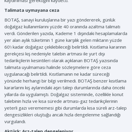
kaydırılması gerektiğini kaydetti.
Talimata uymayana ceza
BOTAŞ, sanayi kuruluşlarına bir yazı göndererek, günlük
doğalgaz kullanımlarını yüzde 40 oranında azaltma talimatı
verdi. Gönderilen yazıda, Kademe 1 dışındaki hesaplamalarda
yer alan aylık tüketimin 1 güne karşılık gelen miktarın yüzde
60’ı kadar doğalgaz çekilebileceği belirtildi. Kısıtlama kararının
gerekçesi kış nedeniyle talebin artması ile yurt dışı
tedarikçilerin kesintileri olarak açıklanan BOTAŞ yazısında
talimata uyulmaması halinde sözleşmelere göre ceza
uygulanacağı belirtildi. Kısıtlamanın ne kadar süreceği
yönünde herhangi bir bilgi verilmedi. BOTAŞ benzer kısıtlama
kararlarını kış aylarındaki aşırı talep durumlarında daha önceki
yıllarda da uygulamıştı. Doğalgaz sisteminde, özellikle konut
talebinin hızla ve kısa sürede artması-gaz tedarikçilerinin
yeterli gazı verememesi gibi durumlarda kısa süreli arz-talep
dengesizlikleri oluştuğu ancak hızla dengelenme sağlandığı
vurgulandı.
Aktürk: Arz-talep dengeleniyor