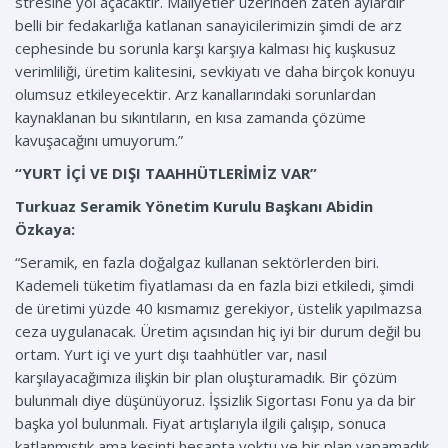
stresine yol açacaktır. Maliyetler üzerinden zaten aylardır
belli bir fedakarlığa katlanan sanayicilerimizin şimdi de arz
cephesinde bu sorunla karşı karşıya kalması hiç kuşkusuz
verimliliği, üretim kalitesini, sevkiyatı ve daha birçok konuyu
olumsuz etkileyecektir. Arz kanallarındaki sorunlardan
kaynaklanan bu sıkıntıların, en kısa zamanda çözüme
kavuşacağını umuyorum.”
“YURT İÇİ VE DIŞI TAAHHÜTLERİMİZ VAR”
Turkuaz Seramik Yönetim Kurulu Başkanı Abidin
Özkaya:
“Seramik, en fazla doğalgaz kullanan sektörlerden biri.
Kademeli tüketim fiyatlaması da en fazla bizi etkiledi, şimdi
de üretimi yüzde 40 kısmamız gerekiyor, üstelik yapılmazsa
ceza uygulanacak. Üretim açısından hiç iyi bir durum değil bu
ortam. Yurt içi ve yurt dışı taahhütler var, nasıl
karşılayacağımıza ilişkin bir plan oluşturamadık. Bir çözüm
bulunmalı diye düşünüyoruz. İşsizlik Sigortası Fonu ya da bir
başka yol bulunmalı. Fiyat artışlarıyla ilgili çalışıp, sonuca
katlanmıştık ama kesinti hesapta yoktu ve bir plan yapamadık.