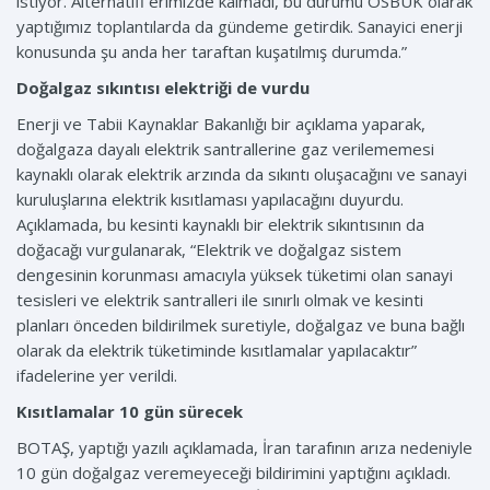
istiyor. Alternatifl erimizde kalmadı, bu durumu OSBÜK olarak
yaptığımız toplantılarda da gündeme getirdik. Sanayici enerji
konusunda şu anda her taraftan kuşatılmış durumda.”
Doğalgaz sıkıntısı elektriği de vurdu
Enerji ve Tabii Kaynaklar Bakanlığı bir açıklama yaparak,
doğalgaza dayalı elektrik santrallerine gaz verilememesi
kaynaklı olarak elektrik arzında da sıkıntı oluşacağını ve sanayi
kuruluşlarına elektrik kısıtlaması yapılacağını duyurdu.
Açıklamada, bu kesinti kaynaklı bir elektrik sıkıntısının da
doğacağı vurgulanarak, “Elektrik ve doğalgaz sistem
dengesinin korunması amacıyla yüksek tüketimi olan sanayi
tesisleri ve elektrik santralleri ile sınırlı olmak ve kesinti
planları önceden bildirilmek suretiyle, doğalgaz ve buna bağlı
olarak da elektrik tüketiminde kısıtlamalar yapılacaktır”
ifadelerine yer verildi.
Kısıtlamalar 10 gün sürecek
BOTAŞ, yaptığı yazılı açıklamada, İran tarafının arıza nedeniyle
10 gün doğalgaz veremeyeceği bildirimini yaptığını açıkladı.