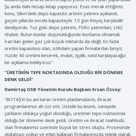
Şu anda dahi hesap-kitap yapıyoruz. Esas merak ettiğimiz
konu, Silivri’deki depo kapasite artırım yatırımı açıklandı,
geçen yıllarda önceki kapasiteyle ‘15 gün ihtiyaç karşıladık’
deniliyordu. Tuz gölü depo yatırımı, FSRU yatırımları, LNG
ithalatı. Bütün bunlar düşünüldüğünde kısıtlama olmamalı.
İran’dan gelen gaz çok büyük miktarda da değil. En fazla
üretim kapasitesi olan, istihdam yapan firmalardan biriyiz.
Yüzde 40 üretimi keserek, imalat, işçilik, nasıl karşılayacağız
bir açıklama bekliyoruz.”
“ÜRETİMİN TEPE NOKTASINDA OLDUĞU BİR DÖNEME
DENK GELDİ”
Demirtaş OSB Yönetim Kurulu Başkanı Ersan Özsoy:
“BOTAŞ’ın bu ani kararı üretim planlamalarını, ihracat
programlarımızı alt üst etti. Üstelik bu kısıntı, sanayide
çarkların oldukça yoğun döndüğü, üretimin tepe noktasında
olduğu bir döneme denk geldi. Üretim ve ihracat taahhüdü
olan firmalarımız üzerinde büyük bir stres oluştu. Prosesinde
doğalgazı yoğun ve etkin kullanan firmalarımızda teknik olarak