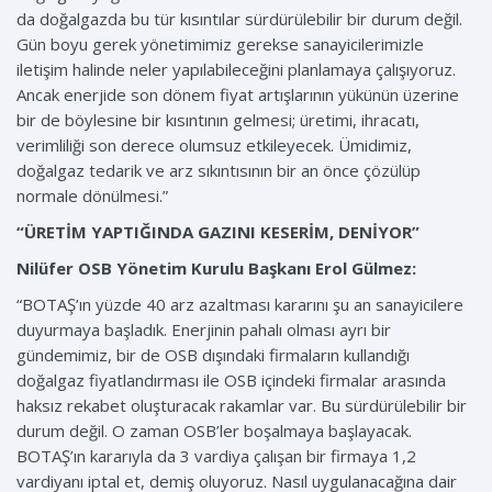
da doğalgazda bu tür kısıntılar sürdürülebilir bir durum değil.
Gün boyu gerek yönetimimiz gerekse sanayicilerimizle
iletişim halinde neler yapılabileceğini planlamaya çalışıyoruz.
Ancak enerjide son dönem fiyat artışlarının yükünün üzerine
bir de böylesine bir kısıntının gelmesi; üretimi, ihracatı,
verimliliği son derece olumsuz etkileyecek. Ümidimiz,
doğalgaz tedarik ve arz sıkıntısının bir an önce çözülüp
normale dönülmesi.”
“ÜRETİM YAPTIĞINDA GAZINI KESERİM, DENİYOR”
Nilüfer OSB Yönetim Kurulu Başkanı Erol Gülmez:
“BOTAŞ’ın yüzde 40 arz azaltması kararını şu an sanayicilere
duyurmaya başladık. Enerjinin pahalı olması ayrı bir
gündemimiz, bir de OSB dışındaki firmaların kullandığı
doğalgaz fiyatlandırması ile OSB içindeki firmalar arasında
haksız rekabet oluşturacak rakamlar var. Bu sürdürülebilir bir
durum değil. O zaman OSB’ler boşalmaya başlayacak.
BOTAŞ’ın kararıyla da 3 vardiya çalışan bir firmaya 1,2
vardiyanı iptal et, demiş oluyoruz. Nasıl uygulanacağına dair