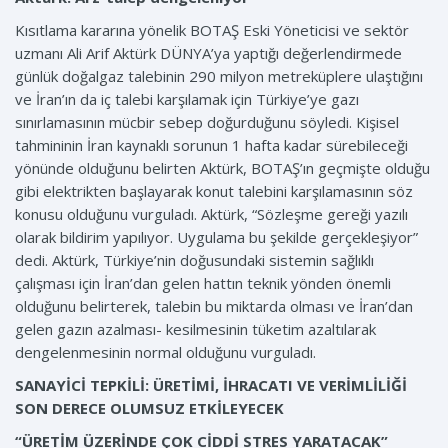
Kısıtlama kararına yönelik BOTAŞ Eski Yöneticisi ve sektör
uzmanı Ali Arif Aktürk DÜNYA’ya yaptığı değerlendirmede
günlük doğalgaz talebinin 290 milyon metreküplere ulaştığını
ve İran’ın da iç talebi karşılamak için Türkiye’ye gazı
sınırlamasının mücbir sebep doğurduğunu söyledi. Kişisel
tahmininin İran kaynaklı sorunun 1 hafta kadar sürebileceği
yönünde olduğunu belirten Aktürk, BOTAŞ’ın geçmişte olduğu
gibi elektrikten başlayarak konut talebini karşılamasının söz
konusu olduğunu vurguladı. Aktürk, “Sözleşme gereği yazılı
olarak bildirim yapılıyor. Uygulama bu şekilde gerçekleşiyor”
dedi. Aktürk, Türkiye’nin doğusundaki sistemin sağlıklı
çalışması için İran’dan gelen hattın teknik yönden önemli
olduğunu belirterek, talebin bu miktarda olması ve İran’dan
gelen gazın azalması- kesilmesinin tüketim azaltılarak
dengelenmesinin normal olduğunu vurguladı.
SANAYİCİ TEPKİLİ: ÜRETİMİ, İHRACATI VE VERİMLİLİĞİ
SON DERECE OLUMSUZ ETKİLEYECEK
“ÜRETİM ÜZERİNDE ÇOK CİDDİ STRES YARATACAK”