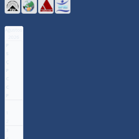
Ağustos
2026
P
S
Ç
P
C
C
P
1
2
3
4