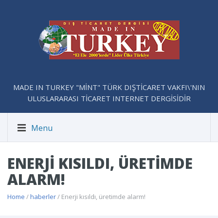
MADE IN TURKEY "MİNT" TÜRK DIŞTİCARET VAKFI\'NIN
ULUSLARARASI TİCARET INTERNET DERGİSİDİR
Menu
ENERJI KISILDI, ÜRETIMDE
ALARM!
Home
/
haberler
/ Enerji kısıldı, üretimde alarm!