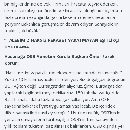
bir bilgilendirme de yok. Firmaları ihracata teşvik ederken,
ülkenin kurtuluşunun üretim ve ihracatta olduğunu söylerken
fazla üretim yaptığında gazını keserim demek ne anlama
geliyor? Bakanlıkla görüşmeler devam ediyor. Sanayicilerin
tepkisi çok büyük.”
“TALEBİMİZ HAKSIZ REKABET YARATMAYAN EŞİTLİKÇİ
UYGULAMA”
Hasanağa OSB Yönetim Kurulu Başkanı Ömer Faruk
Korun:
“Nasıl üretim yaparak ülke ekonomisine katkıda bulunacağız?
Yüzde 40 kullanmayacaksınız deniyor. Biz doğalgazı doğrudan
BOTAŞ’tan değil, Bursagaz’dan alıyoruz. Şimdi Bursagaz’dan
yapılacak bilgilendirmeyi bekliyoruz. 150 fabrika var içeride.
Bazı firmalar daha fazla doğalgaz kullanıyor. Ama OSB
sayacına bakarak fiyat uygulaması yapılacak. Biz içerideki
diğer sanayicileri nasıl ayıracağız? Üstüne üstlük, OSB’lerde
yer alan sanayicilerin tarifesi, ilgili OSB’nin tüm sanayicileri
yıllık toplam tüketimi baz alınarak belirlerken, OSB dışında yer