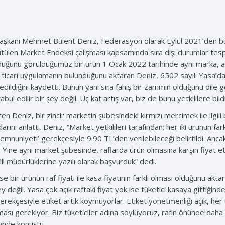
Başkanı Mehmet Bülent Deniz, Federasyon olarak Eylül 2021’den bu y
ürütülen Market Endeksi çalışması kapsamında sıra dışı durumlar tespi
olduğunu görüldüğümüz bir ürün 1 Ocak 2022 tarihinde aynı marka, 
 ticari uygulamanın bulunduğunu aktaran Deniz, 6502 sayılı Yasa’daki 
 edildiğini kaydetti. Bunun yanı sıra fahiş bir zammın olduğunu dile ge
ul edilir bir şey değil. Üç kat artış var, biz de bunu yetkililere bild
eren Deniz, bir zincir marketin şubesindeki kırmızı mercimek ile ilgil
larını anlattı. Deniz, “Market yetkilileri tarafından; her iki ürünün far
mnuniyeti’ gerekçesiyle 9.90 TL’den verilebileceği belirtildi. Ancak
dı. Yine aynı market şubesinde, raflarda ürün olmasına karşın fiyat et
ili müdürlüklerine yazılı olarak başvurduk” dedi.
e bir ürünün raf fiyatı ile kasa fiyatının farklı olması olduğunu akta
ey değil. Yasa çok açık raftaki fiyat yok ise tüketici kasaya gittiğind
çesiyle etiket artık koymuyorlar. Etiket yönetmenliği açık, her ürü
ması gerekiyor. Biz tüketiciler adına söylüyoruz, rafın önünde daha f
linde konuştu.