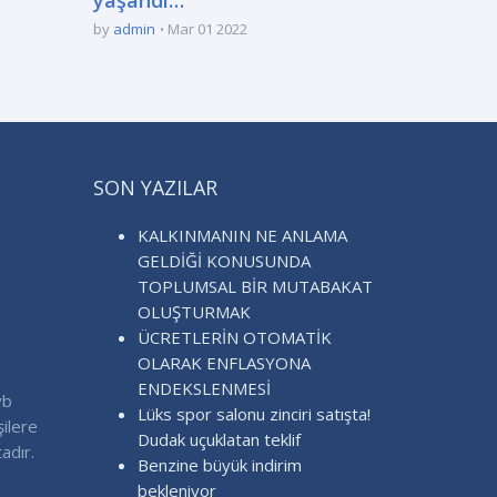
by
admin
Mar 01 2022
SON YAZILAR
KALKINMANIN NE ANLAMA
GELDİĞİ KONUSUNDA
TOPLUMSAL BİR MUTABAKAT
OLUŞTURMAK
ÜCRETLERİN OTOMATİK
OLARAK ENFLASYONA
ENDEKSLENMESİ
vb
Lüks spor salonu zinciri satışta!
şilere
Dudak uçuklatan teklif
adır.
Benzine büyük indirim
bekleniyor