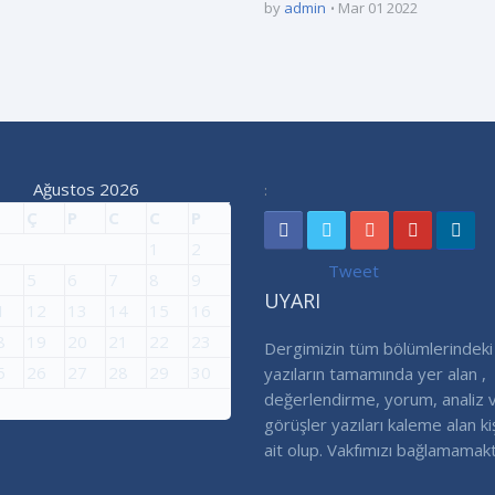
by
admin
Mar 01 2022
Ağustos 2026
:
Ç
P
C
C
P
1
2
Tweet
5
6
7
8
9
UYARI
1
12
13
14
15
16
8
19
20
21
22
23
Dergimizin tüm bölümlerindeki
5
26
27
28
29
30
yazıların tamamında yer alan ,
değerlendirme, yorum, analiz 
görüşler yazıları kaleme alan ki
ait olup. Vakfımızı bağlamamakt