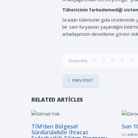
Tüketicinin farkedemediği sistema
Sıradan tüketicinin gıda ürünlerind
bir zam furyasının yaşandığını belirt
arkadaşımızın denetleme görevi olduğu i
Share this:
PREV POST
RELATED ARTICLES
TİM’den Bölgesel
Son 10
Sürdürülebilir İhracat
by
admi
Seferberliği Eğitim Programı