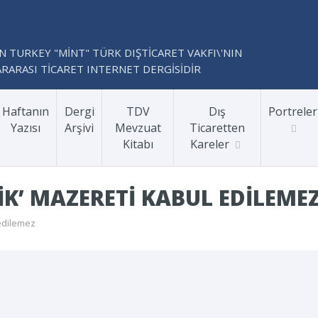
N TURKEY "MİNT" TÜRK DIŞTİCARET VAKFI\'NIN
RARASI TİCARET INTERNET DERGİSİDİR
Haftanın
Dergi
TDV
Dış
Portreler
Yazısı
Arşivi
Mevzuat
Ticaretten
Kitabı
Kareler
DIK’ MAZERETI KABUL EDILEME
 edilemez