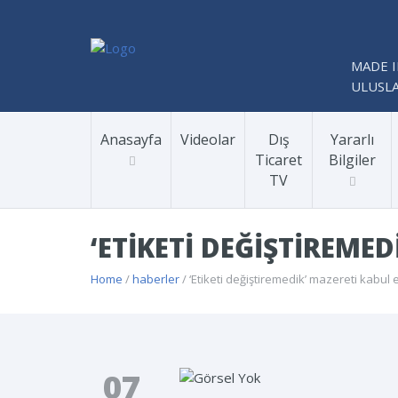
MADE I
ULUSLA
Anasayfa
Videolar
Dış
Yararlı
Ticaret
Bilgiler
TV
‘ETIKETI DEĞIŞTIREME
Home
/
haberler
/ ‘Etiketi değiştiremedik’ mazereti kabul
07