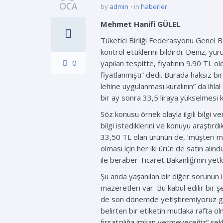
OCA
by
admin
in
haberler
Mehmet Hanifi GÜLEL
Tüketici Birliği Federasyonu Genel 
kontrol ettiklerini bildirdi. Deniz, y
0
yapılan tespitte, fiyatının 9.90 TL 
fiyatlanmıştı” dedi. Burada haksız bir
lehine uygulanması kuralının” da ihlal
bir ay sonra 33,5 liraya yükselmesi kab
Söz konusu örnek olayla ilgili bilgi v
bilgi istediklerini ve konuyu araştırdık
33,50 TL olan ürünün de, ‘müşteri me
olması için her iki ürün de satın alın
ile beraber Ticaret Bakanlığı’nın yetk
Şu anda yaşanılan bir diğer sorunun is
mazeretleri var. Bu kabul edilir bir ş
de son dönemde yetiştiremiyoruz gerek
belirten bir etiketin mutlaka rafta ol
fırsatçılığa imkan vermeyeceğiz” şek