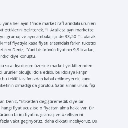
ana her ayın 1’inde market rafl arındaki ürünleri
t ettiklerini belirterek, “1 Aralık’ta aynı markette
aynı gramaj ve aynı ambalaj içinde 33,50 TL olarak
“raf fiyatıyla kasa fiyatı arasındaki farkın tüketici
tiren Deniz, “Yani bir ürünün fiyatının 9,9 liradan,
irdik” diye konuştu.
i bu sıra dışı durum üzerine market yetkililerinden
klı ürünler olduğu iddia edildi, bu iddiaya karşın
 bu teklif tarafımızdan kabul edilmeyerek, kanıt
iketinin olmadığı da görüldü. Satın alınan ürünü fişi
ran Deniz, “Etiketleri değiştiremedik diye bir
e hangi fiyat ucuz ise o fiyattan alma hakkı var. Bir
nün birim fiyatını, gramajı ve özelliklerini
azla vakit geçiriyoruz, daha dikkatli inceliyoruz. Bu