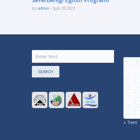
by
admin
Şub 28 2022
P
S
SEARCH
3
4
10
1
17
1
24
2
31
« Tem