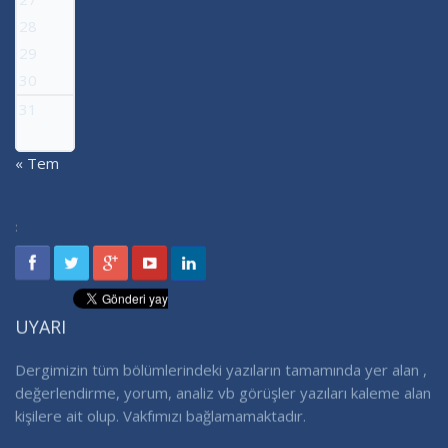
28
29
30
31
« Tem
:
UYARI
Dergimizin tüm bölümlerindeki yazıların tamamında yer alan ,
değerlendirme, yorum, analiz vb görüşler yazıları kaleme alan
kişilere ait olup. Vakfımızı bağlamamaktadır.