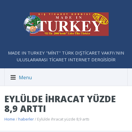
MADE IN TURKEY "MİNT" TÜRK DIŞTİCARET VAKFI\'NIN
ULUSLARARASI TİCARET INTERNET DERGİSİDİR
Menu
EYLÜLDE IHRACAT YÜZDE
8,9 ARTTI
Home
/
haberler
/ Eylülde ihracat yüzde 8,9 arttı