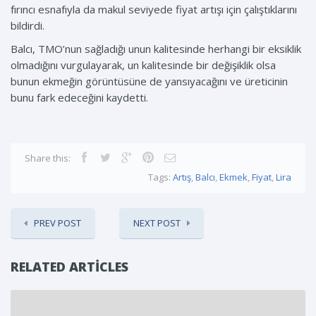
fırıncı esnafıyla da makul seviyede fiyat artışı için çalıştıklarını
bildirdi.
Balcı, TMO’nun sağladığı unun kalitesinde herhangi bir eksiklik
olmadığını vurgulayarak, un kalitesinde bir değişiklik olsa
bunun ekmeğin görüntüsüne de yansıyacağını ve üreticinin
bunu fark edeceğini kaydetti.
Share this:
Tags:
Artış
,
Balcı
,
Ekmek
,
Fiyat
,
Lira
PREV POST
NEXT POST
RELATED ARTICLES