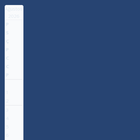
Ağustos
2026
P
S
Ç
P
C
C
P
1
2
3
4
5
6