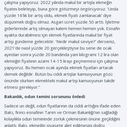
çalışma yapıyoruz. 2022 yılında makul bir artışla ekmeğin
fiyatını belirleyip, buna göre götürmeyi öngörüyoruz. ‘Unda
yüzde 16’lık bir artış oldu, ekmek fiyatı zamlanacak’ diye
düşünmek doğru olmaz. Asgari ücret yüzde 50 arttı. İşletme
giderlerinde artış olmayan kalem hemen hemen yok. Esnafın
ayakta durabilmesi için ekmek fiyatlarında makul bir fiyat
artışı gündeme gelecektir. ‘Nedir makul seviye?’ derseniz,
2021’de nasıl yüzde 20 gerçekleştiyse bu sene de ocak
ayından sonra yüzde 20 bandında yani kilogramı 12 lira olan
ekmeğin fiyatının azami 14-15 lirayı geçmemesi için çalışma
yapıyoruz. Bu hemen ocak ayında ekmek fiyatları artacak
demek değildir. Bütün bu ciddi artışlar kamuoyunun gözü
önünde olurken ekmekteki makul artışı kamuoyunun takdir
etmesi gerekiyor.”
Bakanlık, odun temini sorununu önledi
Sadece un değil, odun fiyatlarının da ciddi arttığını ifade eden
Balcı, fırıncı esnafının Tarım ve Orman Bakanlığı’nın sağladığı
kolaylıkla odun temininde zorluk çekmesinin önüne geçildiğini
anlattı. Balcı, ekmeğin siyasete alet edilmesini doğru