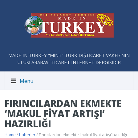
MADE IN TURKEY "MİNT" TÜRK DIŞTİCARET VAKFI\'NIN
ULUSLARARASI TİCARET INTERNET DERGİSİDİR
Menu
FIRINCILARDAN EKMEKTE
‘MAKUL FIYAT ARTIŞI’
HAZIRLIĞI
Home
/
haberler
/ Fırıncılardan ekmekte ‘makul fiyat artışı’ hazırlığı