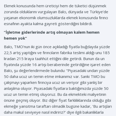
Ekmek konusunda hem üreticiyi hem de tüketici düşünmek
zorunda olduklarını vurgulayan Balcı, dünyada ve Türkiye’de
yaşanan ekonomik olumsuzluklarda ekmek konusunda fırıncı
esnafının ayakta kalma gayreti gösterdiğini bildirdi.
“İşletme giderlerinde artış olmayan kalem hemen
hemen yok”
Balcı, TMO’nun iki gün önce açıkladığı fiyatla buğdayda yüzde
22,5 artış yaptığını ve fırıncıların fabrika teslimi aldığı unu 185
liradan 215 liraya taahhüt ettiğini dile getirdi. Bunun da un
fiyatında yüzde 16 artışı beraberinde getirdiğine işaret eden
Balcı, şu değerlendirmede bulundu: “Piyasadaki undan yüzde
50 daha ucuz un temin etme imkanımız var. Sanki TMO bu
çalışmayı yaparken fırıncıya ucuz un veriyor gibi yanlış bir
anlaşılma oluyor. Piyasadaki fiyatlara baktığımızda yüzde 50
ucuz un temin etmiş oluyoruz. Bu da ekmekteki maliyetinin
önüne geçmiş oluyor. Biz diğer fiyat farklılıklarında olduğu gibi
ekmeğe yansıtma taraftarı olmadık bugüne kadar, ‘Bu artışları
daha makul seviyeye nasıl indiririz?’ diye ilgili bakanlıklarla