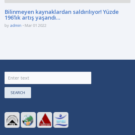
Bilinmeyen kaynaklardan saldırılıyor! Yüzde
196’lık artış yaşandı…
by
admin
Mar 01 2022
SEARCH