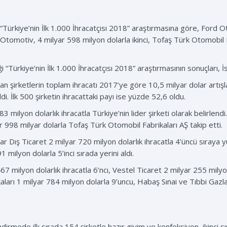
) “Türkiye’nin İlk 1.000 İhracatçısı 2018” araştırmasına göre, Ford O
a Otomotiv, 4 milyar 598 milyon dolarla ikinci, Tofaş Türk Otomobil 
iği “Türkiye’nin İlk 1.000 İhracatçısı 2018” araştırmasının sonuçları,
an şirketlerin toplam ihracatı 2017’ye göre 10,5 milyar dolar artış
i. İlk 500 şirketin ihracattaki payı ise yüzde 52,6 oldu.
 milyon dolarlık ihracatla Türkiye’nin lider şirketi olarak belirlend
 998 milyar dolarla Tofaş Türk Otomobil Fabrikaları AŞ takip etti.
bar Dış Ticaret 2 milyar 720 milyon dolarlık ihracatla 4’üncü sıraya 
 milyon dolarla 5’inci sırada yerini aldı.
67 milyon dolarlık ihracatla 6’ncı, Vestel Ticaret 2 milyar 255 milyo
ları 1 milyar 784 milyon dolarla 9’uncu, Habaş Sınai ve Tıbbi Gazlar
irmede ilk sırada 154 şirketle hazır giyim ve konfeksiyon, ikinci 