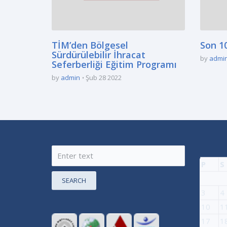
TİM’den Bölgesel
Son 10
Sürdürülebilir İhracat
by
admi
Seferberliği Eğitim Programı
by
admin
Şub 28 2022
P
S
SEARCH
3
4
10
1
17
1