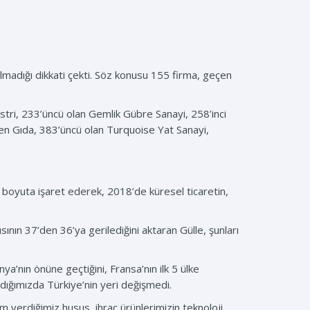
 almadığı dikkati çekti. Söz konusu 155 firma, geçen
üstri, 233’üncü olan Gemlik Gübre Sanayi, 258’inci
en Gıda, 383’üncü olan Turquoise Yat Sanayi,
n boyuta işaret ederek, 2018’de küresel ticaretin,
nın 37’den 36’ya gerilediğini aktaran Gülle, şunları
ya’nın önüne geçtiğini, Fransa’nın ilk 5 ülke
ırdığımızda Türkiye’nin yeri değişmedi.
 verdiğimiz husus, ihraç ürünlerimizin teknoloji