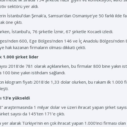
tiv sektörü yer aldı.
tlerin İstanbul’dan Şırnak’a, Samsun’dan Osmaniye’ye 50 farklı ilde 
ak öne çıktı.
rken, İstanbul’u, 76 şirketle İzmir, 67 şirketle Kocaeli izledi.
esi’nden 600, Ege Bölgesi’nden 146 ve İç Anadolu Bölgesi’nden 83 
e hak kazanan firmaların olması dikkati çekti.
 1.000 şirket lider
sayısı 2018’de 781 olarak açıklanırken, bu firmalar 800 bine yakın
da 100 bine yakın istihdam sağlandı.
ın kilogram fiyatı 2018’de 1,33 dolar olurken, bu rakam ilk 1.000 fi
eşti.
ı 13’e yükseldi
18” araştırmasında 1 milyar dolar ve üzeri ihracat yapan şirket sayıs
irket sayısı da 145’ten 171’e çıktı.
a yer alarak Türkiye’nin en çok ihracat yapan 1.000’inci firması olan 