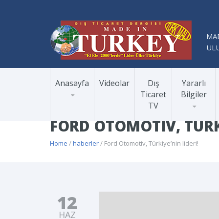
MAD
ULU
Anasayfa
Videolar
Dış
Yararlı
Ticaret
Bilgiler
TV
FORD OTOMOTIV, TÜRKI
Home
/
haberler
/ Ford Otomotiv, Türkiye’nin lideri!
12
HAZ