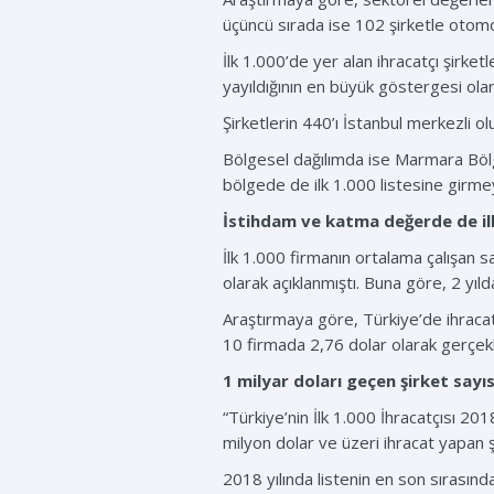
üçüncü sırada ise 102 şirketle otomo
İlk 1.000’de yer alan ihracatçı şirke
yayıldığının en büyük göstergesi olar
Şirketlerin 440’ı İstanbul merkezli olu
Bölgesel dağılımda ise Marmara Bölg
bölgede de ilk 1.000 listesine girmey
İstihdam ve katma değerde de ilk
İlk 1.000 firmanın ortalama çalışan 
olarak açıklanmıştı. Buna göre, 2 yıl
Araştırmaya göre, Türkiye’de ihracat
10 firmada 2,76 dolar olarak gerçekl
1 milyar doları geçen şirket sayıs
“Türkiye’nin İlk 1.000 İhracatçısı 20
milyon dolar ve üzeri ihracat yapan ş
2018 yılında listenin en son sırasınd