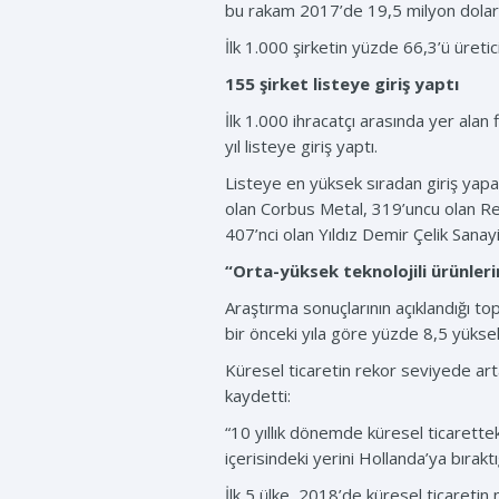
bu rakam 2017’de 19,5 milyon dolar, 
İlk 1.000 şirketin yüzde 66,3’ü üretic
155 şirket listeye giriş yaptı
İlk 1.000 ihracatçı arasında yer alan 
yıl listeye giriş yaptı.
Listeye en yüksek sıradan giriş yapan
olan Corbus Metal, 319’uncu olan Re
407’nci olan Yıldız Demir Çelik Sanay
“Orta-yüksek teknolojili ürünler
Araştırma sonuçlarının açıklandığı to
bir önceki yıla göre yüzde 8,5 yüksele
Küresel ticaretin rekor seviyede art
kaydetti:
“10 yıllık dönemde küresel ticaretteki
içerisindeki yerini Hollanda’ya bırakt
İlk 5 ülke, 2018’de küresel ticareti