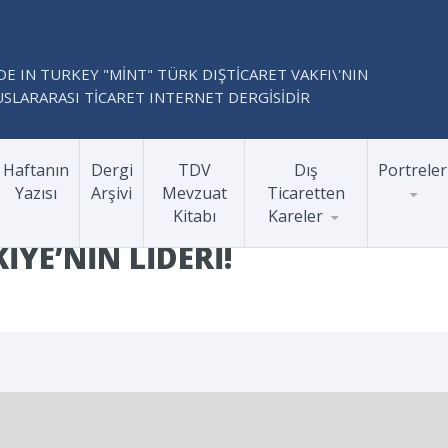
E IN TURKEY "MİNT" TÜRK DIŞTİCARET VAKFI\'NIN
SLARARASI TİCARET INTERNET DERGİSİDİR
Haftanın
Dergi
TDV
Dış
Portreler
Yazısı
Arşivi
Mevzuat
Ticaretten
Kitabı
Kareler
YE’NIN LIDERI!