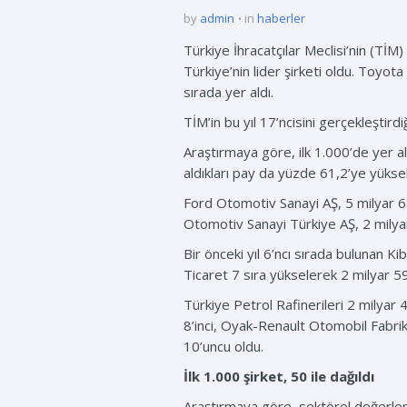
by
admin
in
haberler
Türkiye İhracatçılar Meclisi’nin (TİM
Türkiye’nin lider şirketi oldu. Toyot
sırada yer aldı.
TİM’in bu yıl 17’ncisini gerçekleştird
Araştırmaya göre, ilk 1.000’de yer al
aldıkları pay da yüzde 61,2’ye yükseld
Ford Otomotiv Sanayi AŞ, 5 milyar 683
Otomotiv Sanayi Türkiye AŞ, 2 milyar
Bir önceki yıl 6’ncı sırada bulunan Ki
Ticaret 7 sıra yükselerek 2 milyar 591
Türkiye Petrol Rafinerileri 2 milyar 4
8’inci, Oyak-Renault Otomobil Fabrika
10’uncu oldu.
İlk 1.000 şirket, 50 ile dağıldı
Araştırmaya göre, sektörel değerlend