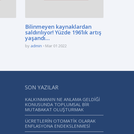
Bilinmeyen kaynaklardan
saldırılıyor! Yüzde 196’lık artış
yaşandı…
by
admin
Mar 01 2022
SON YAZILAR
KALKINMANIN NE ANLAMA GELDİĞİ
KONUSUNDA TOPLUMSAL BİR
MUTABAKAT OLUŞTURMAK
ÜCRETLERİN OTOMATİK OLARAK
ENFLASYONA ENDEKSLENMESİ