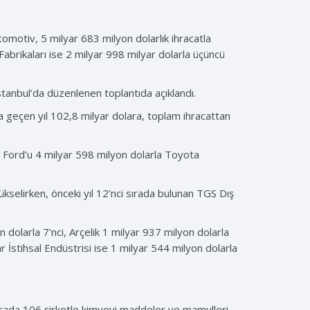
tomotiv, 5 milyar 683 milyon dolarlık ihracatla
Fabrikaları ise 2 milyar 998 milyar dolarla üçüncü
 İstanbul’da düzenlenen toplantıda açıklandı.
la geçen yıl 102,8 milyar dolara, toplam ihracattan
i. Ford’u 4 milyar 598 milyon dolarla Toyota
yükselirken, önceki yıl 12’nci sırada bulunan TGS Dış
n dolarla 7’nci, Arçelik 1 milyar 937 milyon dolarla
 İstihsal Endüstrisi ise 1 milyar 544 milyon dolarla
sırada 106 şirketle kimyevi maddeler ve mamulleri,