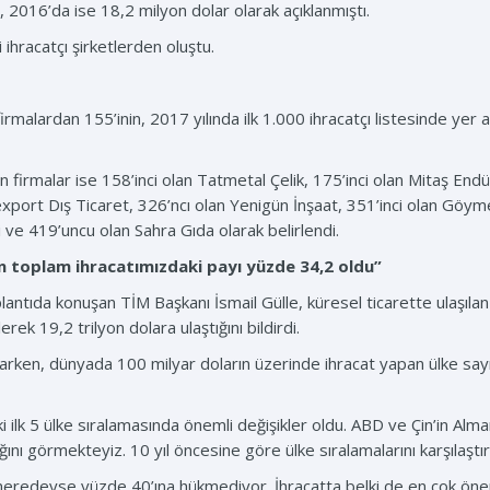
2016’da ise 18,2 milyon dolar olarak açıklanmıştı.
i ihracatçı şirketlerden oluştu.
firmalardan 155’inin, 2017 yılında ilk 1.000 ihracatçı listesinde yer
 firmalar ise 158’inci olan Tatmetal Çelik, 175’inci olan Mitaş End
xport Dış Ticaret, 326’ncı olan Yenigün İnşaat, 351’inci olan Göym
i ve 419’uncu olan Sahra Gıda olarak belirlendi.
in toplam ihracatımızdaki payı yüzde 34,2 oldu”
plantıda konuşan TİM Başkanı İsmail Gülle, küresel ticarette ulaşıla
rek 19,2 trilyon dolara ulaştığını bildirdi.
arken, dünyada 100 milyar doların üzerinde ihracat yapan ülke sayısı
 ilk 5 ülke sıralamasında önemli değişikler oldu. ABD ve Çin’in Alman
ığını görmekteyiz. 10 yıl öncesine göre ülke sıralamalarını karşılaşt
n neredeyse yüzde 40’ına hükmediyor. İhracatta belki de en çok önem