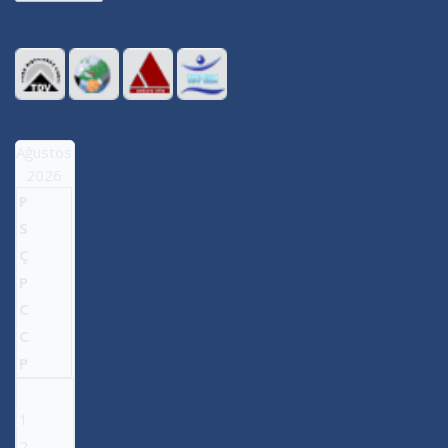
Ağustos
2026
P
S
Ç
P
C
C
P
1
2