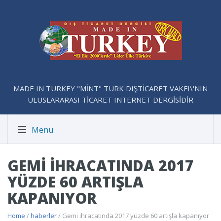
MADE IN TURKEY "MİNT" TÜRK DIŞTİCARET VAKFI\'NIN
ULUSLARARASI TİCARET INTERNET DERGİSİDİR
Menu
GEMI IHRACATINDA 2017
YÜZDE 60 ARTIŞLA
KAPANIYOR
Home
/
haberler
/ Gemi ihracatında 2017 yüzde 60 artışla kapanıyor