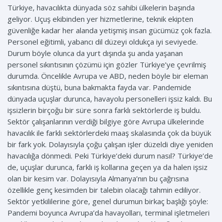
Türkiye, havacılıkta dünyada söz sahibi ülkelerin başında
geliyor. Uçuş ekibinden yer hizmetlerine, teknik ekipten
güvenliğe kadar her alanda yetişmiş insan gücümüz çok fazla.
Personel eğitimli, yabancı dil düzeyi oldukça iyi seviyede.
Durum böyle olunca da yurt dışında şu anda yaşanan
personel sıkıntısının çözümü için gözler Türkiye’ye çevrilmiş
durumda. Öncelikle Avrupa ve ABD, neden böyle bir eleman
sıkıntısına düştü, buna bakmakta fayda var. Pandemide
dünyada uçuşlar durunca, havayolu personelleri işsiz kaldı. Bu
işsizlerin birçoğu bir süre sonra farklı sektörlerde iş buldu.
Sektör çalışanlarının verdiği bilgiye göre Avrupa ülkelerinde
havacılık ile farklı sektörlerdeki maaş skalasında çok da büyük
bir fark yok. Dolayısıyla çoğu çalışan işler düzeldi diye yeniden
havacılığa dönmedi. Peki Türkiye’deki durum nasıl? Türkiye’de
de, uçuşlar durunca, farklı iş kollarına geçen ya da halen işsiz
olan bir kesim var. Dolayısıyla Almanya’nın bu çağrısına
özellikle genç kesimden bir talebin olacağı tahmin ediliyor.
Sektör yetkililerine göre, genel durumun birkaç başlığı şöyle:
Pandemi boyunca Avrupa’da havayolları, terminal işletmeleri