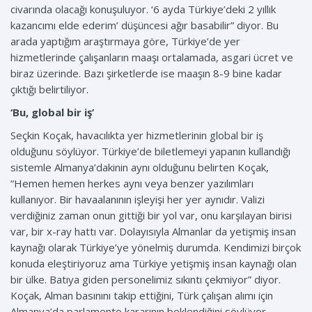
civarında olacağı konuşuluyor. ‘6 ayda Türkiye’deki 2 yıllık
kazancımı elde ederim’ düşüncesi ağır basabilir” diyor. Bu
arada yaptığım araştırmaya göre, Türkiye’de yer
hizmetlerinde çalışanların maaşı ortalamada, asgari ücret ve
biraz üzerinde. Bazı şirketlerde ise maaşın 8-9 bine kadar
çıktığı belirtiliyor.
‘Bu, global bir iş’
Seçkin Koçak, havacılıkta yer hizmetlerinin global bir iş
olduğunu söylüyor. Türkiye’de biletlemeyi yapanın kullandığı
sistemle Almanya’dakinin aynı olduğunu belirten Koçak,
“Hemen hemen herkes aynı veya benzer yazılımları
kullanıyor. Bir havaalanının işleyişi her yer aynıdır. Valizi
verdiğiniz zaman onun gittiği bir yol var, onu karşılayan birisi
var, bir x-ray hattı var. Dolayısıyla Almanlar da yetişmiş insan
kaynağı olarak Türkiye’ye yönelmiş durumda. Kendimizi birçok
konuda eleştiriyoruz ama Türkiye yetişmiş insan kaynağı olan
bir ülke. Batıya giden personelimiz sıkıntı çekmiyor” diyor.
Koçak, Alman basınını takip ettiğini, Türk çalışan alımı için
Almanya’da parlamento kararının beklendiğini söylüyor.