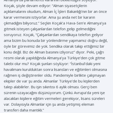
Koçak, şöyle devam ediyor: “Alman siyasetçilerin
açıklamalarını okudum, Alman İç İşleri Bakanlığı’nın bir an önce
karar vermesini istiyorlar. Ama şu anda net bir kararın
çıkmadığını biliyoruz.” Seçkin Koçak’a Hava-Sen’e Almanya’ya
gitmek isteyen çalışanlardan telefon gelip gelmediğini
soruyoruz. Koçak, “Çalışanlardan sendikaya telefon geliyor
ama bizim bu konuda bir yönlendirme yapmamız doğru değil,
öyle bir görevimiz de yok. Sendika olarak takip ettiğimiz bir
konu değil. Biz de Alman basınını izliyoruz” diyor. Peki, çağrı
resmi olarak yapıldığında Almanya’ya Türkiye’den çok gitme
talebi olur mu? Koçak şunları söylüyor: “İstanbul’daki yeni
havalimanı kurulduktan sonra lisansları ve eğitimleri olmasına
rağmen iş değiştirenler oldu. Pandemiyle birlikte çalışmayan
ekipler de var şu anda. Almanlar Türkiye’de bu kişilerden
talep alabilirler. Bu işin sıkıntısı 6 aylık olması. Gerçi ben
sürenin uzayacağını düşünüyorum. Çünkü Avrupa’da yeni işe
alacakları kişilere eğitim vermeleri gerekiyor, lisans süreleri
var. Dolayısıyla Almanlar için şu anda yetişmiş eleman
transferi daha mantıklı.”