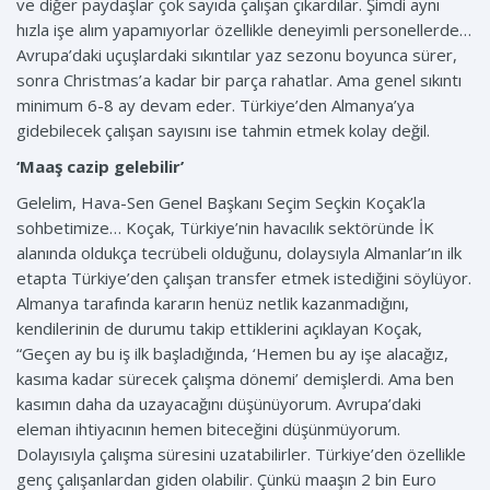
ve diğer paydaşlar çok sayıda çalışan çıkardılar. Şimdi aynı
hızla işe alım yapamıyorlar özellikle deneyimli personellerde…
Avrupa’daki uçuşlardaki sıkıntılar yaz sezonu boyunca sürer,
sonra Christmas’a kadar bir parça rahatlar. Ama genel sıkıntı
minimum 6-8 ay devam eder. Türkiye’den Almanya’ya
gidebilecek çalışan sayısını ise tahmin etmek kolay değil.
‘Maaş cazip gelebilir’
Gelelim, Hava-Sen Genel Başkanı Seçim Seçkin Koçak’la
sohbetimize… Koçak, Türkiye’nin havacılık sektöründe İK
alanında oldukça tecrübeli olduğunu, dolaysıyla Almanlar’ın ilk
etapta Türkiye’den çalışan transfer etmek istediğini söylüyor.
Almanya tarafında kararın henüz netlik kazanmadığını,
kendilerinin de durumu takip ettiklerini açıklayan Koçak,
“Geçen ay bu iş ilk başladığında, ‘Hemen bu ay işe alacağız,
kasıma kadar sürecek çalışma dönemi’ demişlerdi. Ama ben
kasımın daha da uzayacağını düşünüyorum. Avrupa’daki
eleman ihtiyacının hemen biteceğini düşünmüyorum.
Dolayısıyla çalışma süresini uzatabilirler. Türkiye’den özellikle
genç çalışanlardan giden olabilir. Çünkü maaşın 2 bin Euro