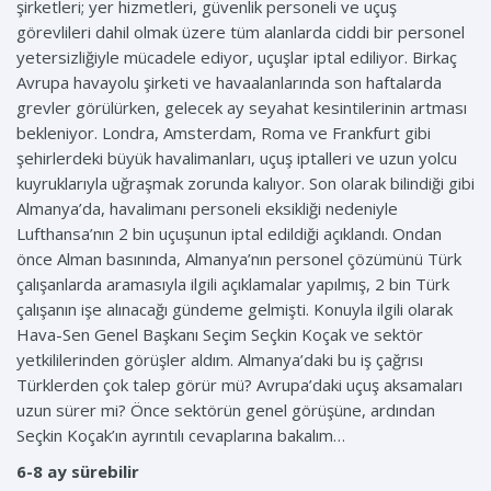
şirketleri; yer hizmetleri, güvenlik personeli ve uçuş
görevlileri dahil olmak üzere tüm alanlarda ciddi bir personel
yetersizliğiyle mücadele ediyor, uçuşlar iptal ediliyor. Birkaç
Avrupa havayolu şirketi ve havaalanlarında son haftalarda
grevler görülürken, gelecek ay seyahat kesintilerinin artması
bekleniyor. Londra, Amsterdam, Roma ve Frankfurt gibi
şehirlerdeki büyük havalimanları, uçuş iptalleri ve uzun yolcu
kuyruklarıyla uğraşmak zorunda kalıyor. Son olarak bilindiği gibi
Almanya’da, havalimanı personeli eksikliği nedeniyle
Lufthansa’nın 2 bin uçuşunun iptal edildiği açıklandı. Ondan
önce Alman basınında, Almanya’nın personel çözümünü Türk
çalışanlarda aramasıyla ilgili açıklamalar yapılmış, 2 bin Türk
çalışanın işe alınacağı gündeme gelmişti. Konuyla ilgili olarak
Hava-Sen Genel Başkanı Seçim Seçkin Koçak ve sektör
yetkililerinden görüşler aldım. Almanya’daki bu iş çağrısı
Türklerden çok talep görür mü? Avrupa’daki uçuş aksamaları
uzun sürer mi? Önce sektörün genel görüşüne, ardından
Seçkin Koçak’ın ayrıntılı cevaplarına bakalım…
6-8 ay sürebilir