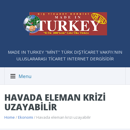
MADE IN TURKEY "MİNT" TÜRK DIŞTİCARET VAKFI\'NIN
ULUSLARARASI TİCARET INTERNET DERGİSİDİR
Menu
HAVADA ELEMAN KRIZI
UZAYABILIR
Home
/
Ekonomi
/ Havada eleman krizi uzayabilir