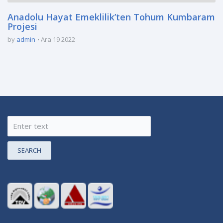
Anadolu Hayat Emeklilik’ten Tohum Kumbaram
Projesi
by
admin
Ara 19 2022
SEARCH