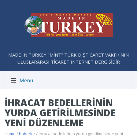
MADE IN TURKEY "MİNT" TÜRK DIŞTİCARET VAKFI\'NIN
ULUSLARARASI TİCARET INTERNET DERGİSİDİR
Menu
İHRACAT BEDELLERININ
YURDA GETIRILMESINDE
YENI DÜZENLEME
Home
/
haberler
/ İhracat bedellerinin yurda getirilmesinde yeni