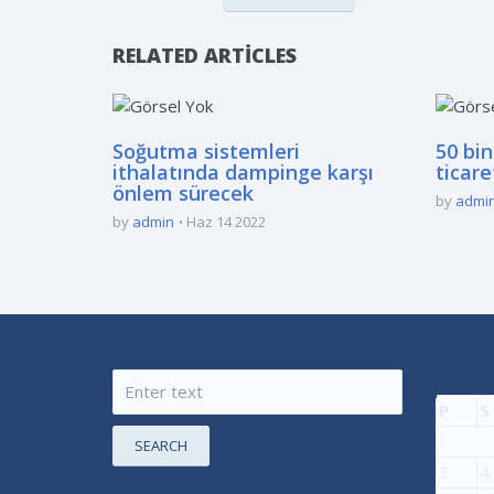
RELATED ARTICLES
Soğutma sistemleri
50 bin
ithalatında dampinge karşı
ticar
önlem sürecek
by
admi
by
admin
Haz 14 2022
P
S
SEARCH
3
4