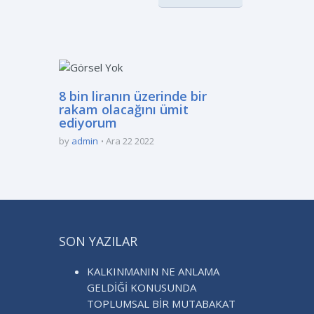
8 bin liranın üzerinde bir
rakam olacağını ümit
ediyorum
by
admin
Ara 22 2022
SON YAZILAR
KALKINMANIN NE ANLAMA
GELDİĞİ KONUSUNDA
TOPLUMSAL BİR MUTABAKAT