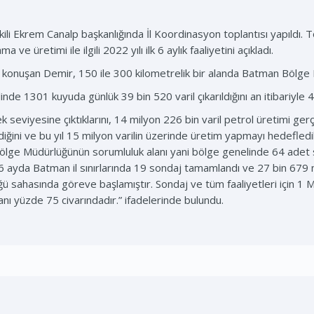
ili Ekrem Canalp başkanlığında İl Koordinasyon toplantısı yapıld
 üretimi ile ilgili 2022 yılı ilk 6 aylık faaliyetini açıkladı.
 konuşan Demir, 150 ile 300 kilometrelik bir alanda Batman Bölge M
ahilinde 1301 kuyuda günlük 39 bin 520 varil çıkarıldığını an itibariyle
eviyesine çıktıklarını, 14 milyon 226 bin varil petrol üretimi gerçek
ldiğini ve bu yıl 15 milyon varilin üzerinde üretim yapmayı hedefledi
ölge Müdürlüğünün sorumluluk alanı yani bölge genelinde 64 adet 
6 ayda Batman il sınırlarında 19 sondaj tamamlandı ve 27 bin 679 me
 sahasında göreve başlamıştır. Sondaj ve tüm faaliyetleri için 1 M
nı yüzde 75 civarındadır.” ifadelerinde bulundu.