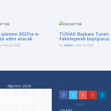
 işletme 2023’te e-
TÜSİAD Başkanı Turan:
ete adım atacak
Fakirleşerek büyüyoruz
n
Ara 22 2022
by
admin
Haz 15 2022
Ağustos 2026
:
Ç
P
C
C
P
1
2
Tweet
5
6
7
8
9
UYARI