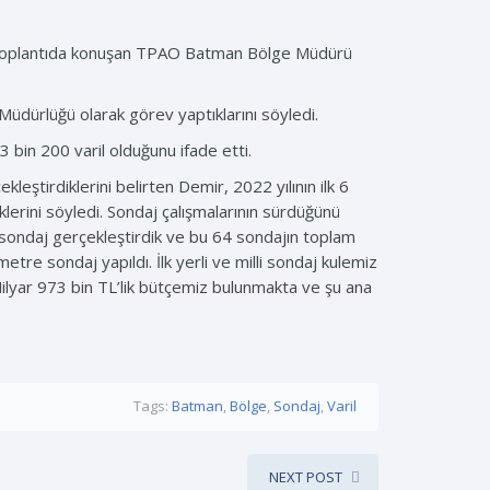
ı. Toplantıda konuşan TPAO Batman Bölge Müdürü
üdürlüğü olarak görev yaptıklarını söyledi.
 43 bin 200 varil olduğunu ifade etti.
leştirdiklerini belirten Demir, 2022 yılının ilk 6
klerini söyledi. Sondaj çalışmalarının sürdüğünü
sondaj gerçekleştirdik ve bu 64 sondajın toplam
tre sondaj yapıldı. İlk yerli ve milli sondaj kulemiz
ilyar 973 bin TL’lik bütçemiz bulunmakta ve şu ana
Tags:
Batman
,
Bölge
,
Sondaj
,
Varil
NEXT POST