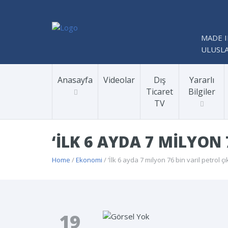
MADE I
ULUSLA
Anasayfa
Videolar
Dış
Yararlı
Ticaret
Bilgiler
TV
‘İLK 6 AYDA 7 MILYON 
Home
/
Ekonomi
/ ‘İlk 6 ayda 7 milyon 76 bin varil petrol çık
19