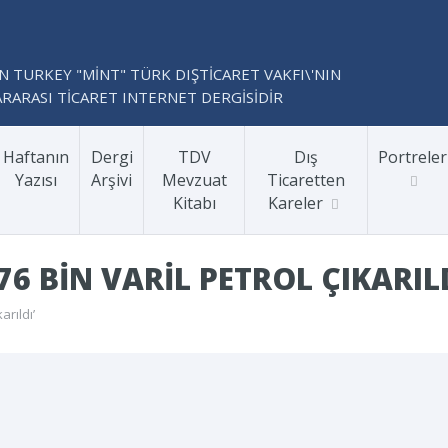
N TURKEY "MİNT" TÜRK DIŞTİCARET VAKFI\'NIN
RARASI TİCARET INTERNET DERGİSİDİR
Haftanın
Dergi
TDV
Dış
Portreler
Yazısı
Arşivi
Mevzuat
Ticaretten
Kitabı
Kareler
76 BIN VARIL PETROL ÇIKARILD
arıldı’