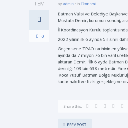
TEM
by
admin
in
Ekonomi
Batman Valisi ve Belediye Başkanvek
Mustafa Demir, kurumun sondaj, arama ve
İl Koordinasyon Kurulu toplantısında
0
2022 yılının ilk 6 ayında 5 il sınırı d
Geçen sene TPAO tarihinin en yüksek s
ayında da 7 milyon 76 bin varil üreti
aktaran Demir, “İlk 6 ayda Batman B
derinliği 103 bin 638 metredir. Yine 
‘Koca Yusuf’ Batman Bölge Müdürlüğü
kadar nakdi ve fiziki gerçekleşme ora
Share this:
PREV POST