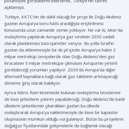
potansiyeli gördüklerini belirterek, Türkiye’nin tavrını
açıklamıştı.
Türkiye, KKTC’nin de dahil olacağı bir proje ile Doğu Akdeniz
gazının Avrupa’ya boru hattı aracılığıyla eriştirilmesi
konusunda uzun zamandır zemin yokluyor. Ne var ki, Mısır’da
sıvılaştırma yapılarak Avrupa’ya gaz sevkinin 2030 vadeli
olarak planlanması bazı işaretler veriyor. Bu yolla İsrail’in
gazının da eklenmesiyle bir-iki yıl içinde Avrupa’ya halen 3
milyar metreküp seviyelerde olan Doğu Akdeniz’den gaz
ihracatının 5 milyar metreküpe çıkmasını Avrupa’nın yeterli
görebileceği yorumları yapılıyor. 2030’da Avrupa’da diğer
alternatif kaynaklara bağlı olarak gaz talebinin artmayacağı
döneme giriş olarak bakılıyor.
Ayrıca Kıbrıs Rum kesiminde bulunan sıvılaştırma tesislerine
de bazı şirketlerin yatırım yapabileceği, Doğu Akdeniz’de batılı
ülkelerin şirketlerinin çıkardıkları gazları bu ülkede
sıvılaştırarak Avrupa’ya nakletmesiyle de ilave bir kapasite
oluşmasının mümkün olduğu vurgulanıyor. Bütün bu projelerin
doğalgaz fiyatlarındaki gelişmelerle de bağlantılı olacağı