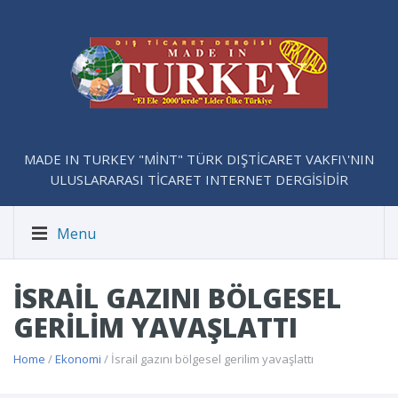
MADE IN TURKEY "MİNT" TÜRK DIŞTİCARET VAKFI\'NIN
ULUSLARARASI TİCARET INTERNET DERGİSİDİR
Menu
İSRAIL GAZINI BÖLGESEL
GERILIM YAVAŞLATTI
Home
/
Ekonomi
/ İsrail gazını bölgesel gerilim yavaşlattı