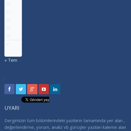
26
27
28
29
30
31
« Tem
:
UYARI
Dergimizin tüm bölümlerindeki yazıların tamamında yer alan ,
değerlendirme, yorum, analiz vb görüşler yazıları kaleme alan