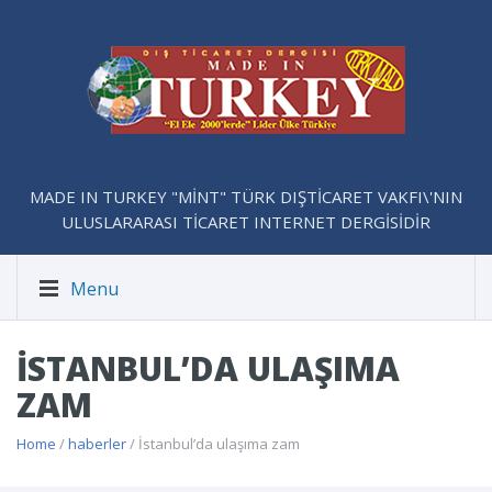
MADE IN TURKEY "MİNT" TÜRK DIŞTİCARET VAKFI\'NIN
ULUSLARARASI TİCARET INTERNET DERGİSİDİR
Menu
İSTANBUL’DA ULAŞIMA
ZAM
Home
/
haberler
/ İstanbul’da ulaşıma zam