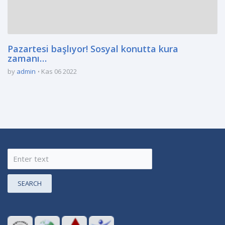
Pazartesi başlıyor! Sosyal konutta kura
zamanı…
by
admin
Kas 06 2022
SEARCH