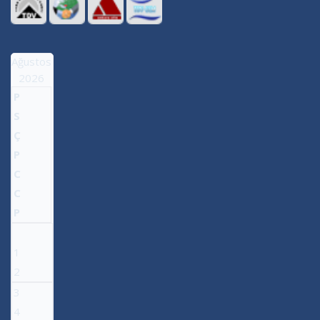
Ağustos
2026
P
S
Ç
P
C
C
P
1
2
3
4