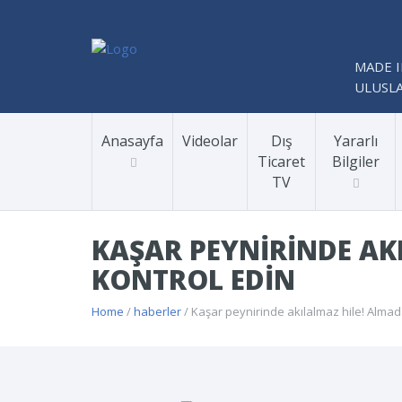
MADE I
ULUSLA
Anasayfa
Videolar
Dış
Yararlı
Ticaret
Bilgiler
TV
KAŞAR PEYNIRINDE A
KONTROL EDIN
Home
/
haberler
/ Kaşar peynirinde akılalmaz hile! Alma