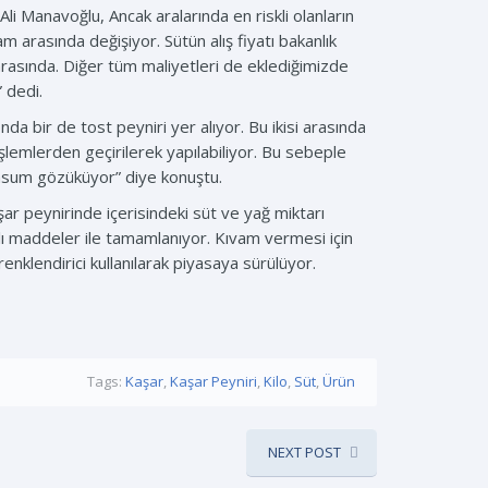
i Manavoğlu, Ancak aralarında en riskli olanların
am arasında değişiyor. Sütün alış fiyatı bakanlık
 arasında. Diğer tüm maliyetleri de eklediğimizde
” dedi.
da bir de tost peyniri yer alıyor. Bu ikisi arasında
şlemlerden geçirilerek yapılabiliyor. Bu sebeple
masum gözüküyor” diye konuştu.
şar peynirinde içerisindeki süt ve yağ miktarı
lı maddeler ile tamamlanıyor. Kıvam vermesi için
renklendirici kullanılarak piyasaya sürülüyor.
Tags:
Kaşar
,
Kaşar Peyniri
,
Kilo
,
Süt
,
Ürün
NEXT POST