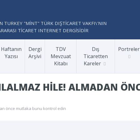
N TURKEY "MİNT" TÜRK DIŞTİCARET VAKFI\'NIN
RARASI TİCARET INTERNET DERGİSİDİR
Haftanın
Dergi
TDV
Dış
Portreler
Yazısı
Arşivi
Mevzuat
Ticaretten
Kitabı
Kareler
KILALMAZ HILE! ALMADAN ÖN
dan önce mutlaka bunu kontrol edin