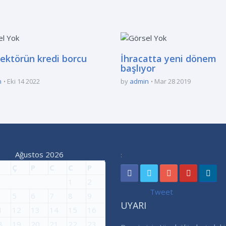
sektörün kredi borcu
İhracatta yeni dönem
başlıyor
n
Eki 14 2022
by
admin
Mar 28 2019
Ağustos 2026
:
Ç
P
C
C
P
1
2
Tweet
5
6
7
8
9
UYARI
1
12
13
14
15
16
8
19
20
21
22
23