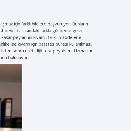
çmak için farklı hilelere başvuruyor. Bunların
tost peyniri arasındaki farkla gündeme gelen
 kaşar peynirinin kıvamı, farklı maddelerle
ehlike ise kıvamı için patates püresi kullanılması.
dikten sonra üretildiği tost peynirleri. Uzmanlar,
ında bulunuyor.