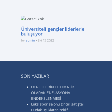
Üniversiteli gençler liderlerle
buluşuyor
by
admin
Eki 15 2022
SON YAZILAR
ÜCRETLERİN OTOMATİK
OLARAK ENFLASYONA
ENDEKSLENMESİ
Lüks spor salonu zinciri satışta!
Dudak uçuklatan teklif