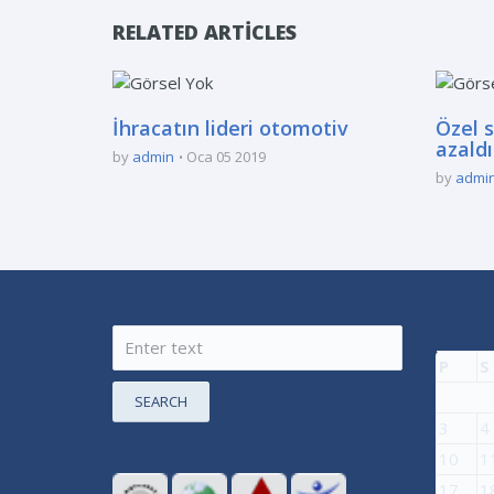
RELATED ARTICLES
İhracatın lideri otomotiv
Özel 
azaldı
by
admin
Oca 05 2019
by
admi
P
S
SEARCH
3
4
10
1
17
1