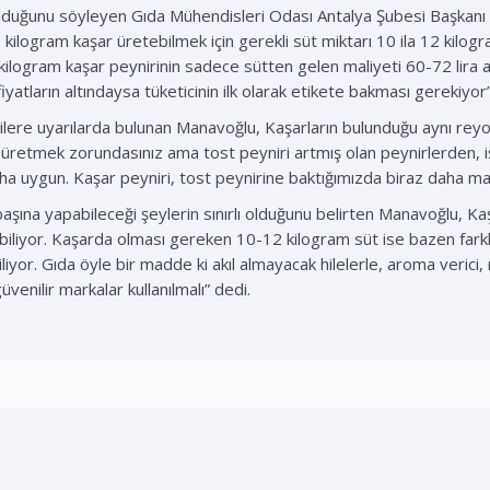
 olduğunu söyleyen Gıda Mühendisleri Odası Antalya Şubesi Başkanı Al
 kilogram kaşar üretebilmek için gerekli süt miktarı 10 ila 12 kilogr
 1 kilogram kaşar peynirinin sadece sütten gelen maliyeti 60-72 lira
iyatların altındaysa tüketicinin ilk olarak etikete bakması gerekiyor
ticilere uyarılarda bulunan Manavoğlu, Kaşarların bulunduğu aynı reyon
en üretmek zorundasınız ama tost peyniri artmış olan peynirlerden, i
aha uygun. Kaşar peyniri, tost peynirine baktığımızda biraz daha 
aşına yapabileceği şeylerin sınırlı olduğunu belirten Manavoğlu, Ka
ebiliyor. Kaşarda olması gereken 10-12 kilogram süt ise bazen fark
iliyor. Gıda öyle bir madde ki akıl almayacak hilelerle, aroma verici, 
üvenilir markalar kullanılmalı” dedi.