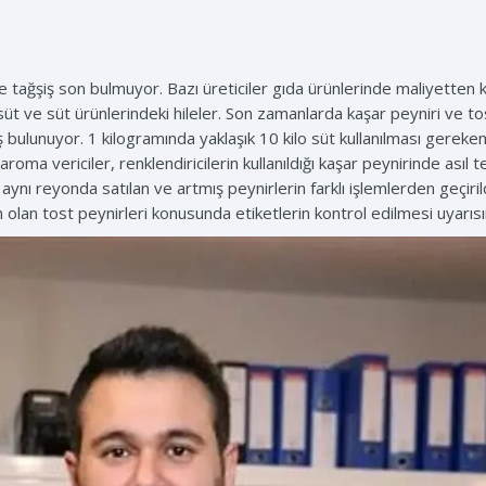
e tağşiş son bulmuyor. Bazı üreticiler gıda ürünlerinde maliyetten ka
e süt ve süt ürünlerindeki hileler. Son zamanlarda kaşar peyniri ve 
iş bulunuyor. 1 kilogramında yaklaşık 10 kilo süt kullanılması gereken
aroma vericiler, renklendiricilerin kullanıldığı kaşar peynirinde asıl t
aynı reyonda satılan ve artmış peynirlerin farklı işlemlerden geçiril
 olan tost peynirleri konusunda etiketlerin kontrol edilmesi uyarıs