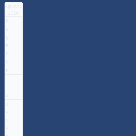
Ağustos
2026
P
S
Ç
P
C
C
P
1
2
3
4
5
6