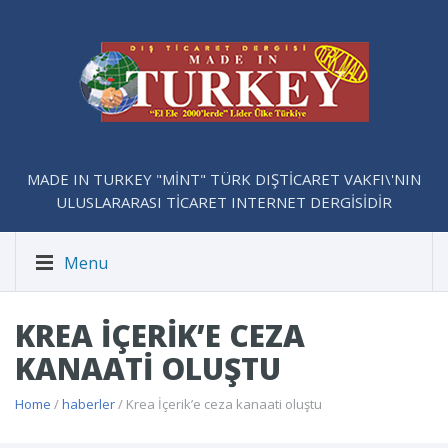
MADE IN TURKEY "MİNT" TÜRK DIŞTİCARET VAKFI\'NIN
ULUSLARARASI TİCARET INTERNET DERGİSİDİR
Menu
KREA İÇERIK’E CEZA
KANAATI OLUŞTU
Home
/
haberler
/ Krea İçerik’e ceza kanaati oluştu