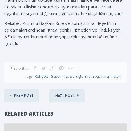
Hâkim Durumun Kötüye Kullanılması Halinde Verilecek Para
Cezalarına İlişkin Yönetmelik uyarınca idari para cezası
uygulanması gerektiği sonuç ve kanaatine ulaşıldığını açıkladı.
Rekabet Kurumu Başkanı Küle ve Soruşturma Heyeti’nin
açıklamaları ardından, Krea İçerik Hizmetleri ve Prdüksiyon
A.Ş’nin avukatları tarafından yapılacak savunma bölümüne
geçildi.
Share this:
Tags:
Rekabet
,
Savunma
,
Soruşturma
,
Söz
,
Tarafından
PREV POST
NEXT POST
RELATED ARTICLES