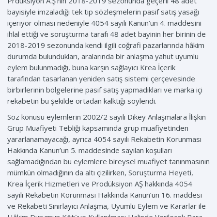
Prdüksiyon A.Ş’nin 2018-2019 sezonunda geçerli 48 adet
bayisiyle imzaladığı tek tip sözleşmelerin pasif satış yasağı
içeriyor olması nedeniyle 4054 sayılı Kanun’un 4. maddesini
ihlal ettiği ve soruşturma tarafı 48 adet bayinin her birinin de
2018-2019 sezonunda kendi ilgili coğrafi pazarlarında hâkim
durumda bulundukları, aralarında bir anlaşma yahut uyumlu
eylem bulunmadığı, buna karşın sağlayıcı Krea İçerik
tarafından tasarlanan yeniden satış sistemi çerçevesinde
birbirlerinin bölgelerine pasif satış yapmadıkları ve marka içi
rekabetin bu şekilde ortadan kalktığı söylendi.
Söz konusu eylemlerin 2002/2 sayılı Dikey Anlaşmalara İlişkin
Grup Muafiyeti Tebliği kapsamında grup muafiyetinden
yararlanamayacağı, ayrıca 4054 sayılı Rekabetin Korunması
Hakkında Kanun’un 5. maddesinde sayılan koşulları
sağlamadığından bu eylemlere bireysel muafiyet tanınmasının
mümkün olmadığının da altı çizilirken, Soruşturma Heyeti,
Krea İçerik Hizmetleri ve Prodüksiyon AŞ hakkında 4054
sayılı Rekabetin Korunması Hakkında Kanun’un 16. maddesi
ve Rekabeti Sınırlayıcı Anlaşma, Uyumlu Eylem ve Kararlar ile