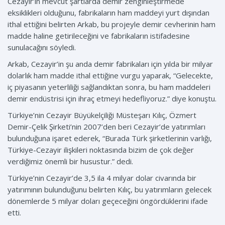
Cezayir’in mevcut şartlarda demir zenginleştirmede
eksiklikleri olduğunu, fabrikaların ham maddeyi yurt dışından
ithal ettiğini belirten Arkab, bu projeyle demir cevherinin ham
madde haline getirileceğini ve fabrikaların istifadesine
sunulacağını söyledi.
Arkab, Cezayir’in şu anda demir fabrikaları için yılda bir milyar
dolarlık ham madde ithal ettiğine vurgu yaparak, “Gelecekte,
iç piyasanın yeterliliği sağlandıktan sonra, bu ham maddeleri
demir endüstrisi için ihraç etmeyi hedefliyoruz.” diye konuştu.
Türkiye’nin Cezayir Büyükelçiliği Müsteşarı Kılıç, Özmert
Demir-Çelik Şirketi’nin 2007’den beri Cezayir’de yatırımları
bulunduğuna işaret ederek, “Burada Türk şirketlerinin varlığı,
Türkiye-Cezayir ilişkileri noktasında bizim de çok değer
verdiğimiz önemli bir husustur.” dedi.
Türkiye’nin Cezayir’de 3,5 ila 4 milyar dolar civarında bir
yatırımının bulunduğunu belirten Kılıç, bu yatırımların gelecek
dönemlerde 5 milyar doları geçeceğini öngördüklerini ifade
etti.