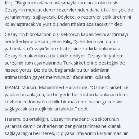
Kılıç, “Bugün imzalanan anlaşmayla kurulacak olan tesis
Cezayir’in mevcut demir rezervlerinden daha etkili bir şekilde
yararlanmayı sağlayacak. Böylece, o rezervler çelik üretimini
kolaylaştıracak ve yurt dışından ithalatı azaltacaktır.” dedi.
Cezayir’in hidrokarbon dışı sektörün kapasitesini arttırmayı
hedeflediğine dikkati çeken Kılıç, “Şirketlerimizin bu tür
yatırımlarla Cezayir’in bu stratejisine katkıda bulunması
Cezayirli makamlarca da takdir ediliyor. Cezayir’in yatırım
sürecinin tüm aşamalarında Türk şirketlerine desteğini de
hissediyoruz. Biz de bu bağlamda bu tür adımların
atılmasından gayet memnunuz.” ifadelerini kullandı.
MANAL Müdürü Muhammed Harami de, “Özmert Şirketi ile
yapılan bu anlaşma, bu bölgede bol miktarda bulunan demir
cevherinin dönüştürülebilir bir malzeme haline gelmesini
sağlayacak stratejik bir ortaklıktır.” dedi.
Harami, bu ortaklığın, Cezayir’in madencilik sektörünün
yararına demir cevherlerinin zenginleştirilmesine olanak
sağlayacağını belirterek, iç piyasa ihtiyacının karşılanmasının