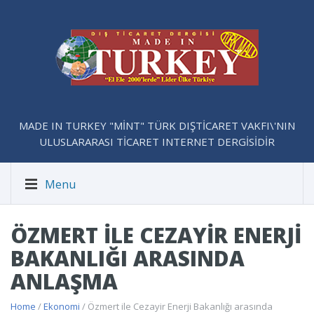
MADE IN TURKEY "MİNT" TÜRK DIŞTİCARET VAKFI\'NIN
ULUSLARARASI TİCARET INTERNET DERGİSİDİR
Menu
ÖZMERT ILE CEZAYIR ENERJI
BAKANLIĞI ARASINDA
ANLAŞMA
Home
/
Ekonomi
/ Özmert ile Cezayir Enerji Bakanlığı arasında