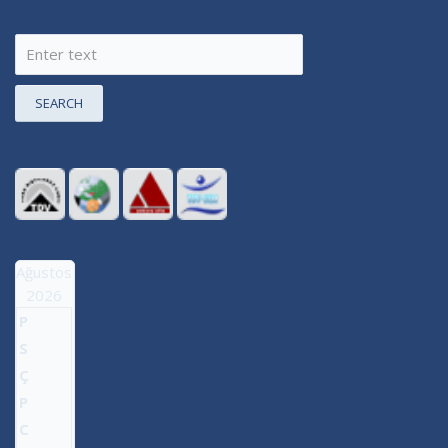
SEARCH
Ağustos
2026
P
S
Ç
P
C