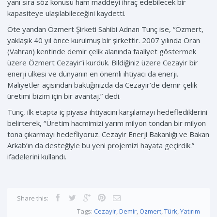
yanı sıra söz konusu ham maddeyi ihraç edebilecek bir
kapasiteye ulaşılabileceğini kaydetti.
Öte yandan Özmert Şirketi Sahibi Adnan Tunç ise, “Özmert,
yaklaşık 40 yıl önce kurulmuş bir şirkettir. 2007 yılında Oran
(Vahran) kentinde demir çelik alanında faaliyet göstermek
üzere Özmert Cezayir’i kurduk. Bildiğiniz üzere Cezayir bir
enerji ülkesi ve dünyanın en önemli ihtiyacı da enerji.
Maliyetler açısından baktığınızda da Cezayir’de demir çelik
üretimi bizim için bir avantaj.” dedi.
Tunç, ilk etapta iç piyasa ihtiyacını karşılamayı hedeflediklerini
belirterek, “Üretim hacmimizi yarım milyon tondan bir milyon
tona çıkarmayı hedefliyoruz. Cezayir Enerji Bakanlığı ve Bakan
Arkab’ın da desteğiyle bu yeni projemizi hayata geçirdik.”
ifadelerini kullandı.
Share this:
Tags:
Cezayir
,
Demir
,
Özmert
,
Türk
,
Yatırım