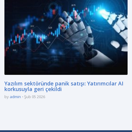
Yazılım sektöründe panik satışı: Yatırımcılar AI
korkusuyla geri çekildi
by
admin
Şub 05 2026