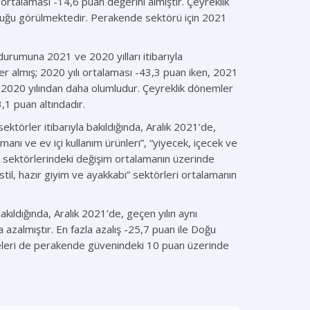
ı ortalaması -14,6 puan değerini almıştır. Çeyreklik
duğu görülmektedir. Perakende sektörü için 2021
 durumuna 2021 ve 2020 yılları itibarıyla
r almış; 2020 yılı ortalaması -43,3 puan iken, 2021
er 2020 yılından daha olumludur. Çeyreklik dönemler
,1 puan altındadır.
törler itibarıyla bakıldığında, Aralık 2021’de,
anı ve ev içi kullanım ürünleri”, “yiyecek, içecek ve
r” sektörlerindeki değişim ortalamanın üzerinde
stil, hazır giyim ve ayakkabı” sektörleri ortalamanın
ldığında, Aralık 2021’de, geçen yılın aynı
almıştır. En fazla azalış -25,7 puan ile Doğu
eleri de perakende güvenindeki 10 puan üzerinde