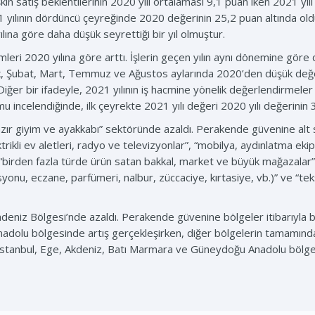
kin satış beklentilerinin 2020 yılı ortalaması 9,1 puan iken 2021 yıl
 yılının dördüncü çeyreğinde 2020 değerinin 25,2 puan altında ol
yılına göre daha düşük seyrettiği bir yıl olmuştur.
mleri 2020 yılına göre arttı. İşlerin geçen yılın aynı dönemine göre
cak, Şubat, Mart, Temmuz ve Ağustos aylarında 2020’den düşük değe
 Diğer bir ifadeyle, 2021 yılının iş hacmine yönelik değerlendirmel
u incelendiğinde, ilk çeyrekte 2021 yılı değeri 2020 yılı değerinin 3
zır giyim ve ayakkabı” sektöründe azaldı. Perakende güvenine alt sek
rikli ev aletleri, radyo ve televizyonlar”, “mobilya, aydınlatma ekipm
ve “birden fazla türde ürün satan bakkal, market ve büyük mağazala
syonu, eczane, parfümeri, nalbur, züccaciye, kırtasiye, vb.)” ve “tek
iz Bölgesi’nde azaldı. Perakende güvenine bölgeler itibarıyla bakı
lu bölgesinde artış gerçekleşirken, diğer bölgelerin tamamında az
 İstanbul, Ege, Akdeniz, Batı Marmara ve Güneydoğu Anadolu bölg