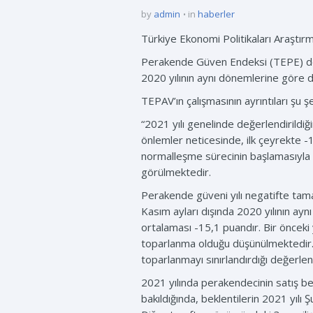
by
admin
in
haberler
Türkiye Ekonomi Politikaları Araştır
Perakende Güven Endeksi (TEPE) değer
2020 yılının aynı dönemlerine göre d
TEPAV’ın çalışmasının ayrıntıları şu şe
“2021 yılı genelinde değerlendirildiğ
önlemler neticesinde, ilk çeyrekte -1
normalleşme sürecinin başlamasıyla ü
görülmektedir.
Perakende güveni yılı negatifte tamam
Kasım ayları dışında 2020 yılının ay
ortalaması -15,1 puandır. Bir önceki
toparlanma olduğu düşünülmektedir. 
toparlanmayı sınırlandırdığı değerlen
2021 yılında perakendecinin satış bek
bakıldığında, beklentilerin 2021 yıl