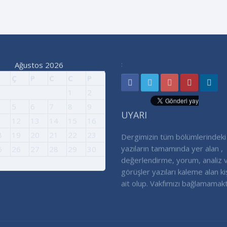
Ağustos 2026
:
Ç
P
C
C
P
1
2
5
6
7
8
9
UYARI
1
12
13
14
15
16
8
19
20
21
22
23
Dergimizin tüm bölümlerindeki
5
26
27
28
29
30
yazıların tamamında yer alan ,
değerlendirme, yorum, analiz 
görüşler yazıları kaleme alan ki
ait olup. Vakfımızı bağlamamakt