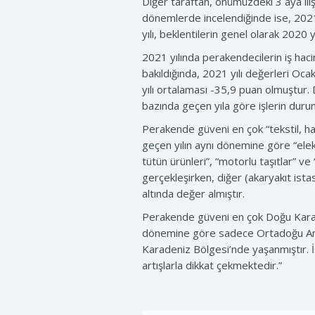
Diğer taraftan, önümüzdeki 3 aya iliş
dönemlerde incelendiğinde ise, 2021
yılı, beklentilerin genel olarak 2020 
2021 yılında perakendecilerin iş haci
bakıldığında, 2021 yılı değerleri O
yılı ortalaması -35,9 puan olmuştur.
bazında geçen yıla göre işlerin durum
Perakende güveni en çok “tekstil, ha
geçen yılın aynı dönemine göre “elekt
tütün ürünleri”, “motorlu taşıtlar” 
gerçekleşirken, diğer (akaryakıt ista
altında değer almıştır.
Perakende güveni en çok Doğu Karaden
dönemine göre sadece Ortadoğu Anado
Karadeniz Bölgesi’nde yaşanmıştır.
artışlarla dikkat çekmektedir.”