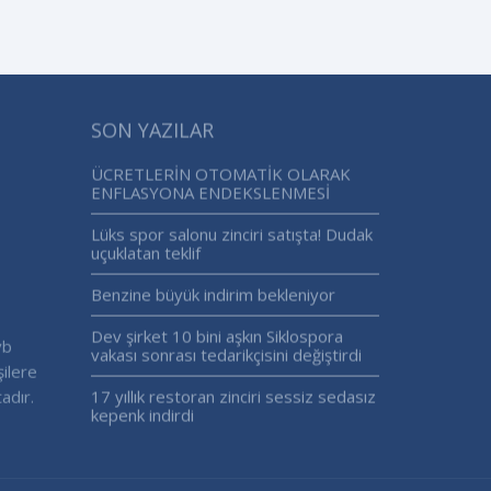
SON YAZILAR
ÜCRETLERİN OTOMATİK OLARAK
ENFLASYONA ENDEKSLENMESİ
Lüks spor salonu zinciri satışta! Dudak
uçuklatan teklif
Benzine büyük indirim bekleniyor
Dev şirket 10 bini aşkın Siklospora
vb
vakası sonrası tedarikçisini değiştirdi
şilere
adır.
17 yıllık restoran zinciri sessiz sedasız
kepenk indirdi