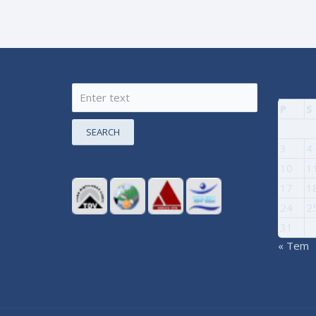
P
S
SEARCH
3
4
10
1
17
1
24
2
31
« Tem