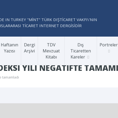
E IN TURKEY "MİNT" TÜRK DIŞTİCARET VAKFI\'NIN
SLARARASI TİCARET INTERNET DERGİSİDİR
Haftanın
Dergi
TDV
Dış
Portreler
Yazısı
Arşivi
Mevzuat
Ticaretten
Kitabı
Kareler
EKSI YILI NEGATIFTE TAMAM
te tamamladı