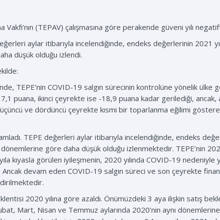
ma Vakfı’nın (TEPAV) çalışmasına göre perakende güveni yılı negati
leri aylar itibarıyla incelendiğinde, endeks değerlerinin 2021 yılı
aha düşük olduğu izlendi.
kilde:
inde, TEPE’nin COVID-19 salgın sürecinin kontrolüne yönelik ülke gene
7,1 puana, ikinci çeyrekte ise -18,9 puana kadar gerilediği, ancak,
çüncü ve dördüncü çeyrekte kısmi bir toparlanma eğilimi göstererek
ladı. TEPE değerleri aylar itibarıyla incelendiğinde, endeks değerl
nı dönemlerine göre daha düşük olduğu izlenmektedir. TEPE’nin 2020 
 yıla kıyasla görülen iyileşmenin, 2020 yılında COVID-19 nedeniyle
Ancak devam eden COVID-19 salgın süreci ve son çeyrekte finansal 
dirilmektedir.
lentisi 2020 yılına göre azaldı. Önümüzdeki 3 aya ilişkin satış bekle
ı Şubat, Mart, Nisan ve Temmuz aylarında 2020’nin aynı dönemlerin