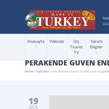
MAD
ULU
Anasayfa
Videolar
Dış
Yararlı
Ticaret
Bilgiler
TV
PERAKENDE GÜVEN END
Home
/
haberler
/ Perakende Güven Endeksi yılı negatif
19
OCA