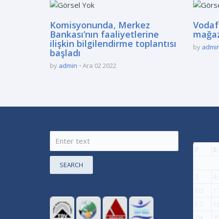
Komisyonunda, Merkez
Vodaf
Bankası’nın faaliyetlerine
mağaz
ilişkin bilgilendirme toplantısı
by
admi
başladı
by
admin
Ara 02 2022
P
S
SEARCH
3
4
10
1
17
1
24
2