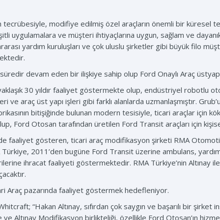
tecrübesiyle, modifiye edilmiş özel araçların önemli bir küresel te
şitli uygulamalara ve müşteri ihtiyaçlarına uygun, sağlam ve dayanık
rarası yardım kuruluşları ve çok uluslu şirketler gibi büyük filo müş
ektedir.
edir devam eden bir ilişkiye sahip olup Ford Onaylı Araç üstyapı 
aklaşık 30 yıldır faaliyet göstermekte olup, endüstriyel robotlu ot
i ve araç üst yapı işleri gibi farklı alanlarda uzmanlaşmıştır. Grub’
ikasının bitişiğinde bulunan modern tesisiyle, ticari araçlar için 
lup, Ford Otosan tarafından üretilen Ford Transit araçları için kiş
faaliyet gösteren, ticari araç modifikasyon şirketi RMA Otomotiv
ürkiye, 2011’den bugüne Ford Transit üzerine ambulans, yardım ve 
ilerine ihracat faaliyeti göstermektedir. RMA Türkiye’nin Altınay 
çacaktır.
ari Araç pazarında faaliyet göstermek hedefleniyor.
craft; “Hakan Altınay, sıfırdan çok saygın ve başarılı bir şirket inş
 Altınay Modifikasyon birlikteliği, özellikle Ford Otosan’ın hizme