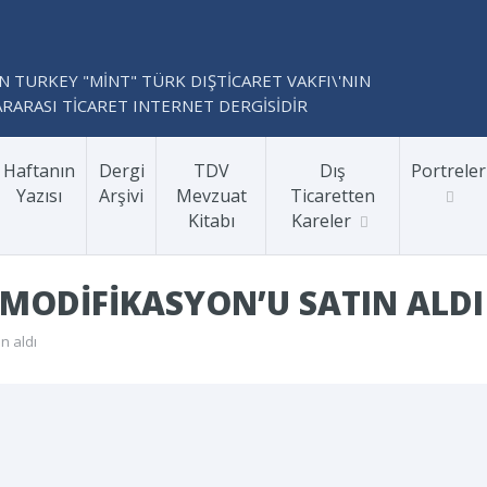
N TURKEY "MİNT" TÜRK DIŞTİCARET VAKFI\'NIN
RARASI TİCARET INTERNET DERGİSİDİR
Haftanın
Dergi
TDV
Dış
Portreler
Yazısı
Arşivi
Mevzuat
Ticaretten
Kitabı
Kareler
MODIFIKASYON’U SATIN ALDI
n aldı