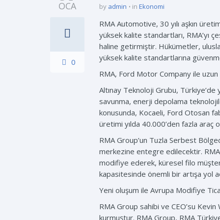
OCA
by
admin
in
Ekonomi
RMA Automotive, 30 yılı aşkın üretim 
yüksek kalite standartları, RMA’yı çe
haline getirmiştir. Hükümetler, ulusla
yüksek kalite standartlarına güvenm
0
RMA, Ford Motor Company ile uzun sür
Altınay Teknoloji Grubu, Türkiye’de y
savunma, enerji depolama teknolojiler
konusunda, Kocaeli, Ford Otosan fabr
üretimi yılda 40.000’den fazla araç o
RMA Group’un Tuzla Serbest Bölgede 
merkezine entegre edilecektir. RMA T
modifiye ederek, küresel filo müşter
kapasitesinde önemli bir artışa yol a
Yeni oluşum ile Avrupa Modifiye Tic
RMA Group sahibi ve CEO’su Kevin Whit
kurmuştur. RMA Group, RMA Türkiye ve