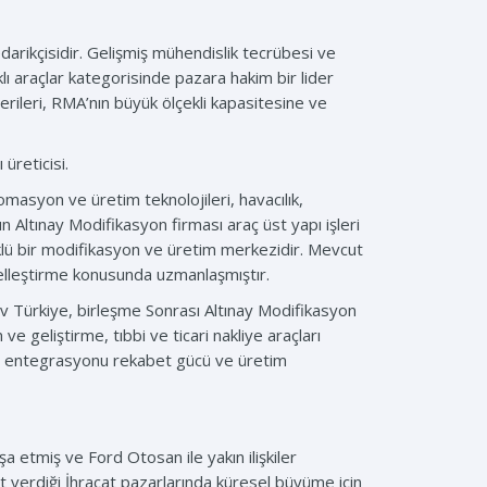
darikçisidir. Gelişmiş mühendislik tecrübesi ve
lı araçlar kategorisinde pazara hakim bir lider
terileri, RMA’nın büyük ölçekli kapasitesine ve
üreticisi.
omasyon ve üretim teknolojileri, havacılık,
un Altınay Modifikasyon firması araç üst yapı işleri
köklü bir modifikasyon ve üretim merkezidir. Mevcut
iselleştirme konusunda uzmanlaşmıştır.
 Türkiye, birleşme Sonrası Altınay Modifikasyon
geliştirme, tıbbi ve ticari nakliye araçları
ile entegrasyonu rekabet gücü ve üretim
a etmiş ve Ford Otosan ile yakın ilişkiler
t verdiği İhracat pazarlarında küresel büyüme için