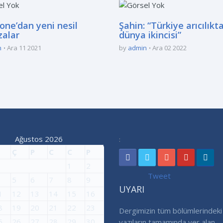
one’dan yeni nesil
Şahin: “Türkiye arıcılıkt
alar
dünya ikincisi”
n
Ara 11 2021
by
admin
Ara 02 2022
Ağustos 2026
:
Ç
P
C
C
P
1
2
Tweet
5
6
7
8
9
UYARI
1
12
13
14
15
16
8
19
20
21
22
23
Dergimizin tüm bölümlerindeki
5
26
27
28
29
30
yazıların tamamında yer alan ,