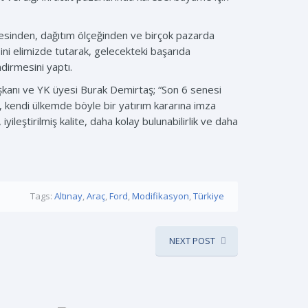
besinden, dağıtım ölçeğinden ve birçok pazarda
ini elimizde tutarak, gelecekteki başarıda
irmesini yaptı.
şkanı ve YK üyesi Burak Demirtaş; “Son 6 senesi
 kendi ülkemde böyle bir yatırım kararına imza
ileştirilmiş kalite, daha kolay bulunabilirlik ve daha
Tags:
Altınay
,
Araç
,
Ford
,
Modifikasyon
,
Türkiye
NEXT POST