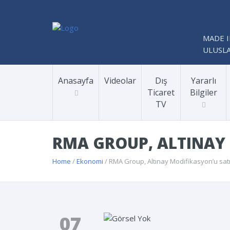
MADE I
ULUSLA
Anasayfa
Videolar
Dış
Yararlı
Ticaret
Bilgiler
TV
RMA GROUP, ALTINAY 
Home
/
Ekonomi
/ RMA Group, Altınay Modifikasyon’u satı
07