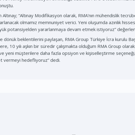
onuştu.
n Altınay; “Altınay Modifikasyon olarak, RMA’nın mühendislik tecrü
yararlanacak olmamız memnuniyet verici. Yeni oluşumda azınlık hisses
ük potansiyelden yararlanmaya devam etmek istiyoruz” değerlend
ye dönük beklentilerini paylaşan, RMA Group Türkiye İcra kurulu Ba
e, 10 yılı aşkın bir süredir çalışmakta olduğum RMA Group olarak,
e yeni müşterilere daha fazla opsiyon ve kişiselleştirme seçeneği, iy
met vermeyi hedefliyoruz” dedi.