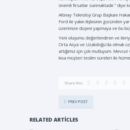
önemli fırsatlar sunmaktadır.” diye k
Altınay Teknoloji Grup Başkanı Haka
Ford ile yakın ilişkisinin gücünden 
üzerimize düşeni yapmaya ve bu büy
Yeni oluşumu değerlendiren ve ileri
Orta Asya ve Uzakdoğu’da olmak üzer
attığımız için çok mutluyum. Mevcut v
kısa müşteri teslim süreleri ile hiz
Share this:
PREV POST
RELATED ARTICLES