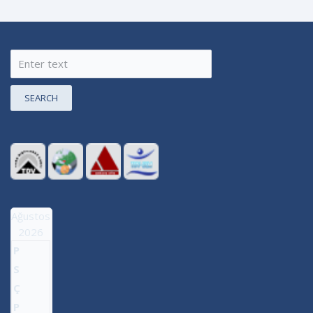
SEARCH
Ağustos
2026
P
S
Ç
P