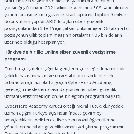
start-up’ların sayısına ve aldıkları yatırımlara da olumlu
yansıdığı görülüyor. 2021 yılının ilk yarısında 309 satın alma ve
yatırım anlaşmasında güvenlik start-uplarına toplam 9 milyar
dolar yatırım yapıldı. ABD’de açılan siber güvenlik
pozisyonlarından 3’te 1’i için çalışan bulunamıyor. Ortalama bir
pozisyonun yıllık toplam maaşının ortalama 105 bin doların
üzerinde olduğu hesaplanıyor.
Türkiye’de bir ilk: Online siber güvenlik yetiştirme
programı
Tüm bu gelişmeler ışığında gençlerin geleceğe donanımlı bir
şekilde hazırlanmaları ve üniversite öncesinde meslek
edinmeleri için harekete geçen CyberHero Academy,
geleceğin meslekleri arasında gösterilen siber güvenlik
uzmanı yetiştirmek için online bir eğitim programı başlattı.
CyberHero Academy kurucu ortağı Meral Tutuk, dünyadaki
uzman açığını Türkiye açısından fırsata çevirmeyi
amaçladıklarını belirterek, lise ve ortaokul öğrencilerine
yönelik online siber güvenlik uzmanı yetiştirme programının
Türkiye’de bir ilk olduğunu kaydetti.