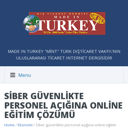
MADE IN TURKEY "MİNT" TÜRK DIŞTİCARET VAKFI\'NIN
ULUSLARARASI TİCARET INTERNET DERGİSİDİR
Menu
SIBER GÜVENLIKTE
PERSONEL AÇIĞINA ONLINE
EĞITIM ÇÖZÜMÜ
Home
/
Ekonomi
/ Siber güvenlikte personel açığına online eğitim