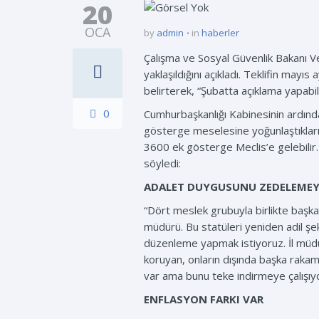
20
OCA
by
admin
in
haberler
Çalışma ve Sosyal Güvenlik Bakanı V
yaklaşıldığını açıkladı. Teklifin m
belirterek, “Şubatta açıklama yapabili
0
Cumhurbaşkanlığı Kabinesinin ardından
gösterge meselesine yoğunlaştıkların
3600 ek gösterge Meclis’e gelebilir.
söyledi:
ADALET DUYGUSUNU ZEDELEMEY
“Dört meslek grubuyla birlikte başka 
müdürü. Bu statüleri yeniden adil ş
düzenleme yapmak istiyoruz. İl müd
koruyan, onların dışında başka rakaml
var ama bunu teke indirmeye çalışıy
ENFLASYON FARKI VAR