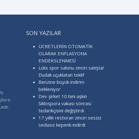
SON YAZILAR
ÜCRETLERİN OTOMATİK
OLARAK ENFLASYONA
ENDEKSLENMESİ
Lüks spor salonu zinciri satışta!
Dudak uçuklatan teklif
Benzine büyük indirim
bekleniyor
vb
Dev şirket 10 bini aşkın
şilere
Siklospora vakası sonrası
adır.
tedarikçisini değiştirdi
17 yıllık restoran zinciri sessiz
sedasız kepenk indirdi