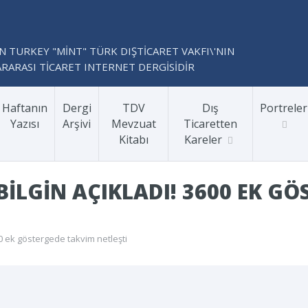
N TURKEY "MİNT" TÜRK DIŞTİCARET VAKFI\'NIN
RARASI TİCARET INTERNET DERGİSİDİR
Haftanın
Dergi
TDV
Dış
Portreler
Yazısı
Arşivi
Mevzuat
Ticaretten
Kitabı
Kareler
ILGIN AÇIKLADI! 3600 EK GÖ
0 ek göstergede takvim netleşti