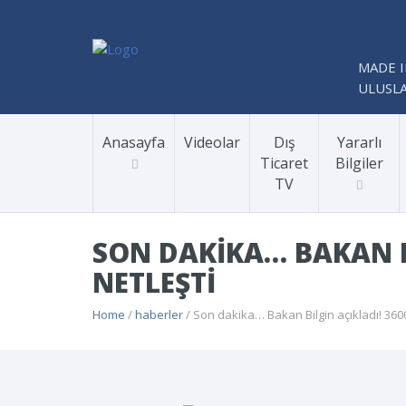
MADE I
ULUSLA
Anasayfa
Videolar
Dış
Yararlı
Ticaret
Bilgiler
TV
SON DAKIKA… BAKAN B
NETLEŞTI
Home
/
haberler
/ Son dakika… Bakan Bilgin açıkladı! 360