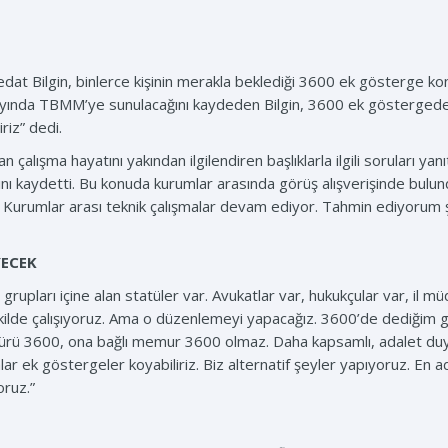
edat Bilgin, binlerce kişinin merakla beklediği 3600 ek gösterge 
ayıs ayında TBMM’ye sunulacağını kaydeden Bilgin, 3600 ek göster
riz” dedi.
 çalışma hayatını yakından ilgilendiren başlıklarla ilgili soruları 
ı kaydetti. Bu konuda kurumlar arasında görüş alışverişinde bulundu
 Kurumlar arası teknik çalışmalar devam ediyor. Tahmin ediyorum şu
ECEK
grupları içine alan statüler var. Avukatlar var, hukukçular var, il m
ekilde çalışıyoruz. Ama o düzenlemeyi yapacağız. 3600’de dediğim
ürü 3600, ona bağlı memur 3600 olmaz. Daha kapsamlı, adalet duy
ar ek göstergeler koyabiliriz. Biz alternatif şeyler yapıyoruz. En 
oruz.”