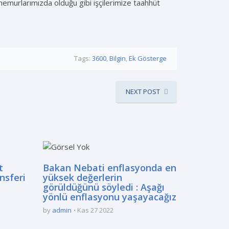
 memurlarımızda olduğu gibi işçilerimize taahhüt
Tags:
3600
,
Bilgin
,
Ek Gösterge
NEXT POST
t
Bakan Nebati enflasyonda en
nsferi
yüksek değerlerin
görüldüğünü söyledi : Aşağı
yönlü enflasyonu yaşayacağız
by
admin
Kas 27 2022