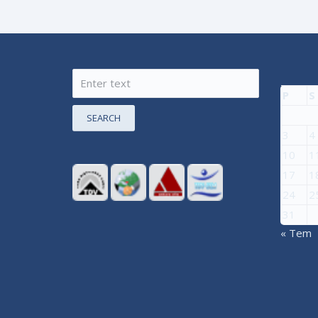
P
S
SEARCH
3
4
10
1
17
1
24
2
31
« Tem