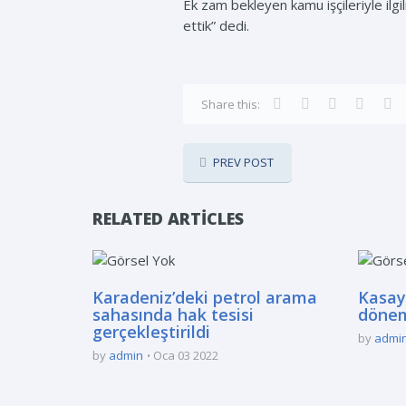
Ek zam bekleyen kamu işçileriyle ilgi
ettik” dedi.
Share this:
PREV POST
RELATED ARTICLES
Karadeniz’deki petrol arama
Kasay
sahasında hak tesisi
döne
gerçekleştirildi
by
admi
by
admin
Oca 03 2022