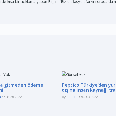
li de kısa bir açıklama yapan Bilgin, “Biz enflasyon farkını orada da
a gitmeden ödeme
Pepcico Türkiye’den yur
mi
dışına insan kaynağı tra
n
Kas 26 2022
by
admin
Oca 03 2022