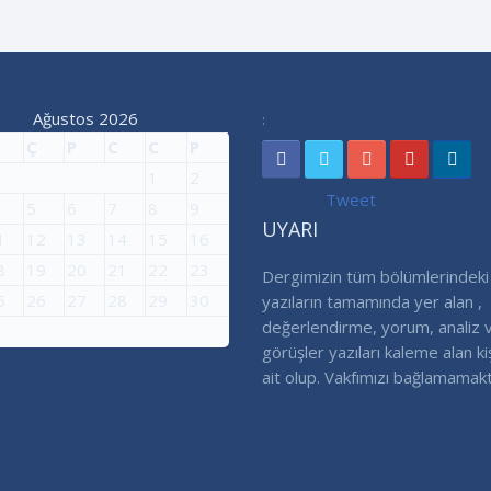
Ağustos 2026
:
Ç
P
C
C
P
1
2
Tweet
5
6
7
8
9
UYARI
1
12
13
14
15
16
8
19
20
21
22
23
Dergimizin tüm bölümlerindeki
5
26
27
28
29
30
yazıların tamamında yer alan ,
değerlendirme, yorum, analiz 
görüşler yazıları kaleme alan ki
ait olup. Vakfımızı bağlamamakt