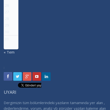
26
27
28
29
30
31
« Tem
:
UYARI
Dergimizin tüm bölümlerindeki yazıların tamamında yer alan ,
değerlendirme, yorum, analiz vb görüşler yazıları kaleme alan