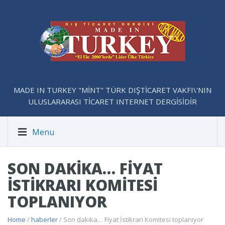
MADE IN TURKEY "MİNT" TÜRK DIŞTİCARET VAKFI\'NIN
ULUSLARARASI TİCARET INTERNET DERGİSİDİR
Menu
SON DAKIKA… FIYAT
İSTIKRARI KOMITESI
TOPLANIYOR
Home
/
haberler
/ Son dakika… Fiyat İstikrarı Komitesi toplanıyor