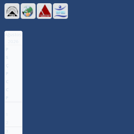
Ağustos
2026
P
S
Ç
P
C
C
P
1
2
3