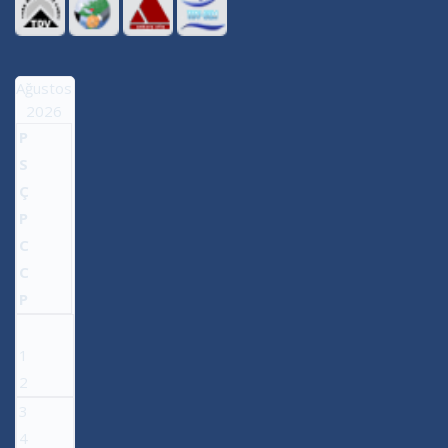
Ağustos
2026
P
S
Ç
P
C
C
P
1
2
3
4