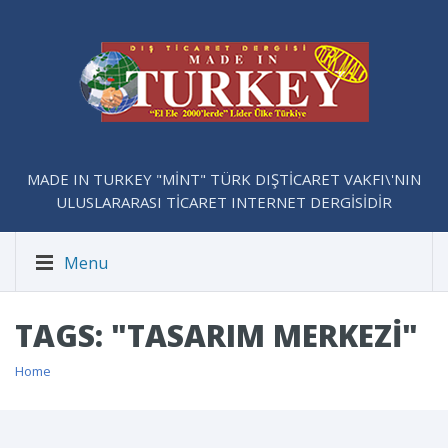
MADE IN TURKEY "MİNT" TÜRK DIŞTİCARET VAKFI\'NIN
ULUSLARARASI TİCARET INTERNET DERGİSİDİR
Menu
TAGS: "TASARIM MERKEZI"
Home