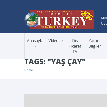
MAD
ULU
Anasayfa
Videolar
Dış
Yararlı
Ticaret
Bilgiler
TV
TAGS: "YAŞ ÇAY"
Home