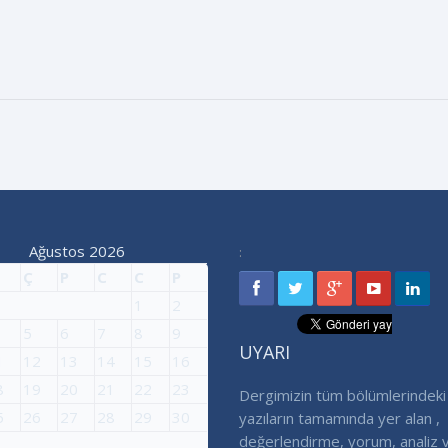
Ağustos 2026
:
Ç
P
C
C
P
1
2
5
6
7
8
9
UYARI
1
12
13
14
15
16
8
19
20
21
22
23
Dergimizin tüm bölümlerindeki
5
26
27
28
29
30
yazıların tamamında yer alan ,
değerlendirme, yorum, analiz 