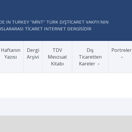
E IN TURKEY "MİNT" TÜRK DIŞTİCARET VAKFI\'NIN
SLARARASI TİCARET INTERNET DERGİSİDİR
Haftanın
Dergi
TDV
Dış
Portreler
Yazısı
Arşivi
Mevzuat
Ticaretten
Kitabı
Kareler