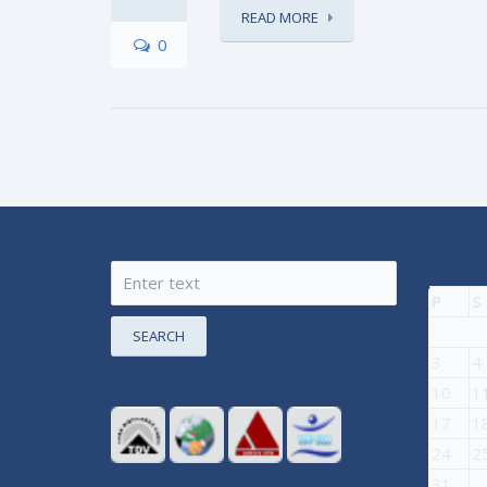
READ MORE
0
P
S
SEARCH
3
4
10
1
17
1
24
2
31