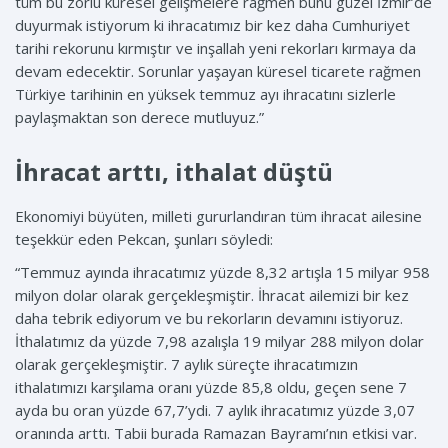
tüm bu zorlu küresel gelişmelere rağmen bunu güzel İzmir’de
duyurmak istiyorum ki ihracatımız bir kez daha Cumhuriyet
tarihi rekorunu kırmıştır ve inşallah yeni rekorları kırmaya da
devam edecektir. Sorunlar yaşayan küresel ticarete rağmen
Türkiye tarihinin en yüksek temmuz ayı ihracatını sizlerle
paylaşmaktan son derece mutluyuz.”
İhracat arttı, ithalat düştü
Ekonomiyi büyüten, milleti gururlandıran tüm ihracat ailesine
teşekkür eden Pekcan, şunları söyledi:
“Temmuz ayında ihracatımız yüzde 8,32 artışla 15 milyar 958
milyon dolar olarak gerçekleşmiştir. İhracat ailemizi bir kez
daha tebrik ediyorum ve bu rekorların devamını istiyoruz.
İthalatımız da yüzde 7,98 azalışla 19 milyar 288 milyon dolar
olarak gerçekleşmiştir. 7 aylık süreçte ihracatımızın
ithalatımızı karşılama oranı yüzde 85,8 oldu, geçen sene 7
ayda bu oran yüzde 67,7’ydi. 7 aylık ihracatımız yüzde 3,07
oranında arttı. Tabii burada Ramazan Bayramı’nın etkisi var.