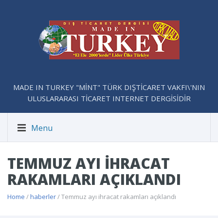
MADE IN TURKEY "MİNT" TÜRK DIŞTİCARET VAKFI\'NIN
ULUSLARARASI TİCARET INTERNET DERGİSİDİR
Menu
TEMMUZ AYI IHRACAT
RAKAMLARI AÇIKLANDI
Home
/
haberler
/ Temmuz ayı ihracat rakamları açıklandı