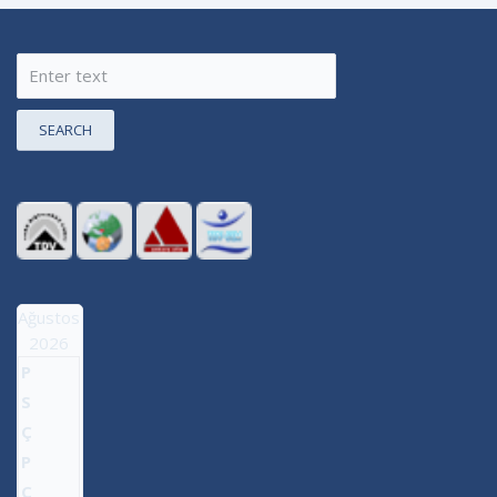
SEARCH
Ağustos
2026
P
S
Ç
P
C