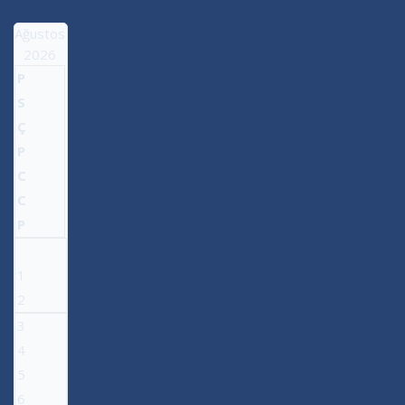
Ağustos
2026
P
S
Ç
P
C
C
P
1
2
3
4
5
6