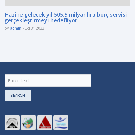
Hazine gelecek yıl 505,9 milyar lira borç servisi
gerçekleştirmeyi hedefliyor
by
admin
Eki 31 2022
SEARCH