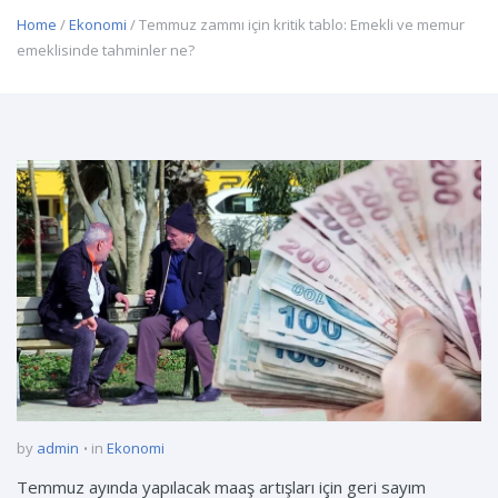
Home
/
Ekonomi
/ Temmuz zammı için kritik tablo: Emekli ve memur
emeklisinde tahminler ne?
by
admin
in
Ekonomi
Temmuz ayında yapılacak maaş artışları için geri sayım