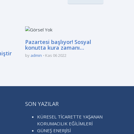
Pazartesi başlıyor! Sosyal
konutta kura zamanı…
iştir
by
admin
Kas 06 2022
SON YAZILAR
KÜRESEL TİCARETTE YAŞANAN
KORUMACILIK EĞİLİMLERİ
GÜNEŞ ENERJİSİ