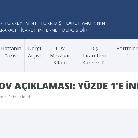
N TURKEY "MİNT" TÜRK DIŞTİCARET VAKFI\'NIN
RARASI TİCARET INTERNET DERGİSİDİR
Haftanın
Dergi
TDV
Dış
Portreler
Yazısı
Arşivi
Mevzuat
Ticaretten
Kitabı
Kareler
V AÇIKLAMASI: YÜZDE 1’E IN
e 1’e indirilmeli