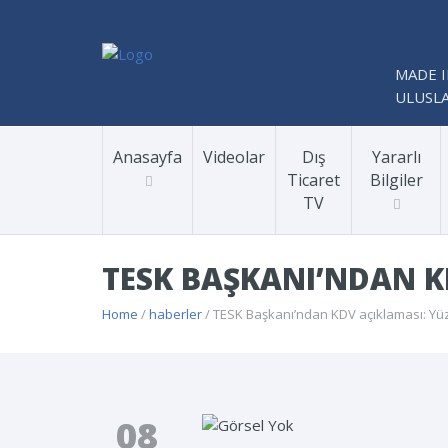
MADE I
ULUSLA
Anasayfa
Videolar
Dış
Yararlı
Ticaret
Bilgiler
TV
TESK BAŞKANI’NDAN KD
Home
/
haberler
/ TESK Başkanı’ndan KDV açıklaması: Yüzd
08