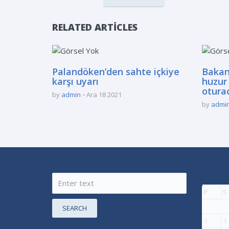
RELATED ARTICLES
Palandöken’den sahte içkiye
Bakan
karşı uyarı
huzur 
otura
by
admin
Ara 18 2021
by
admi
P
S
SEARCH
3
4