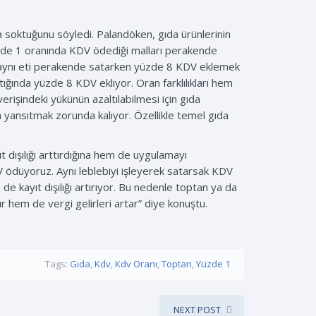
a soktuğunu söyledi. Palandöken, gıda ürünlerinin
üzde 1 oranında KDV ödediği malları perakende
, aynı eti perakende satarken yüzde 8 KDV eklemek
ğında yüzde 8 KDV ekliyor. Oran farklılıkları hem
verişindeki yükünün azaltılabilmesi için gıda
na yansıtmak zorunda kalıyor. Özellikle temel gıda
dışılığı arttırdığına hem de uygulamayı
V ödüyoruz. Aynı leblebiyi işleyerek satarsak KDV
e kayıt dışılığı artırıyor. Bu nedenle toptan ya da
 hem de vergi gelirleri artar” diye konuştu.
Tags:
Gıda
,
Kdv
,
Kdv Oranı
,
Toptan
,
Yüzde 1
NEXT POST