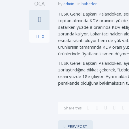
OCA
by
admin
in
haberler
TESK Genel Başkanı Palandöken, son a
toptan alımında KDV oranının yüzde 
satarken yüzde 8 oranında KDV ekli
zorunda kalıyor. Lokantacı halden al
0
esnafa sıkıntı oluyor hem de yük vatan
ürünlerinin tamamında KDV oranı yüzde
ürünlerinde fiyatların kısmen düşmesi
TESK Genel Başkanı Palandöken, aynı 
zorlaştırdığına dikkat çekerek, “Le
oranı yüzde 18e çıkıyor. Aynı malda 
perakende olduğuna bakılmaksızın tüm
Share this:
PREV POST