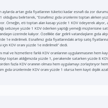
ylarda artan gıda fiyatlarının tüketici kadar esnafı da zor durum
1 olduğunu belirterek, “Esnafımız gıda ürünlerini toptan alırken y
yor. Örneğin, eti toptan alan kasap yüzde 1 KDV ödeyerek alıyor
dığı sebzeye yüzde 1 KDV öderken yaptığı yemeği müşterisine sattı
daşın üzerinde kalıyor. Özellikle dar gelirli vatandaşların gıda alış
 1e indirilmeli. Esnafımız gıda fiyatlarındaki artışı satış fiyatları
 için KDV oranı yüzde 1e indirilmeli” dedi.
mal ve hizmetlere farklı KDV oranlarının uygulanmasının hem kayıt 
blebiyi toptan aldığımızda yüzde 1, perakende satarken yüzde 8 KD
birden fazla KDV oranının olması hem uygulamayı zorlaştırıyor hem d
 gıda ürünlerinde KDV oranı yüzde 1 olursa hem kayıt dışılık azalır