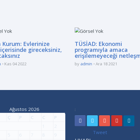
 Kurum: Evlerinize
TÜSİAD: Ekonomi
içerisinde gireceksiniz,
programıyla amaca
caksınız
erişilemeyeceği netleşm
n
Kas 04 2022
by
admin
Ara 18 2021
Ağustos 2026
:
Ç
P
C
C
P
1
2
Tweet
5
6
7
8
9