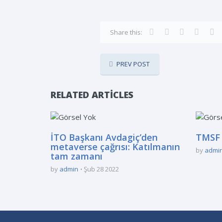
Share this:
PREV POST
RELATED ARTICLES
İTO Başkanı Avdagiç’den
TMSF 
metaverse çağrısı: Katılmanın
by
admi
tam zamanı
by
admin
Şub 28 2022