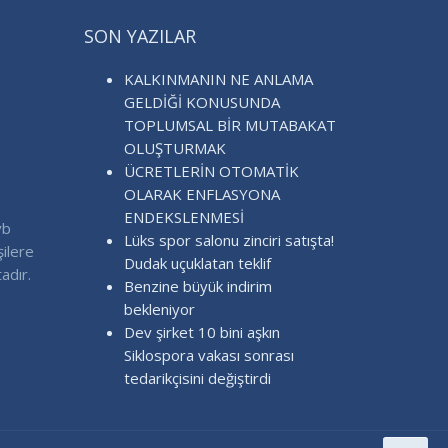
SON YAZILAR
KALKINMANIN NE ANLAMA
GELDİĞİ KONUSUNDA
TOPLUMSAL BİR MUTABAKAT
OLUŞTURMAK
ÜCRETLERİN OTOMATİK
OLARAK ENFLASYONA
ENDEKSLENMESİ
vb
Lüks spor salonu zinciri satışta!
şilere
Dudak uçuklatan teklif
adır.
Benzine büyük indirim
bekleniyor
Dev şirket 10 bini aşkın
Siklospora vakası sonrası
tedarikçisini değiştirdi