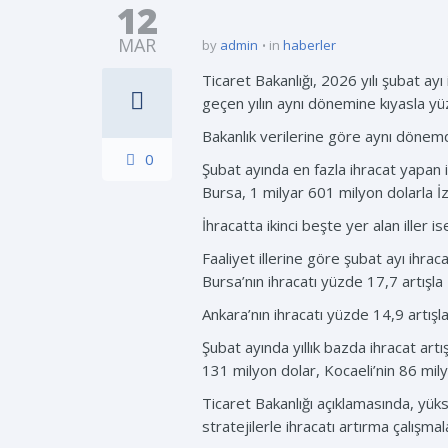
12
MAR
by
admin
in
haberler
Ticaret Bakanlığı, 2026 yılı şubat ayı 
geçen yılın aynı dönemine kıyasla yü
Bakanlık verilerine göre aynı dönemde 
0
Şubat ayında en fazla ihracat yapan i
Bursa, 1 milyar 601 milyon dolarla İz
İhracatta ikinci beşte yer alan iller
Faaliyet illerine göre şubat ayı ihra
Bursa’nın ihracatı yüzde 17,7 artışla 
Ankara’nın ihracatı yüzde 14,9 artışl
Şubat ayında yıllık bazda ihracat artı
131 milyon dolar, Kocaeli’nin 86 mily
Ticaret Bakanlığı açıklamasında, yük
stratejilerle ihracatı artırma çalışmal