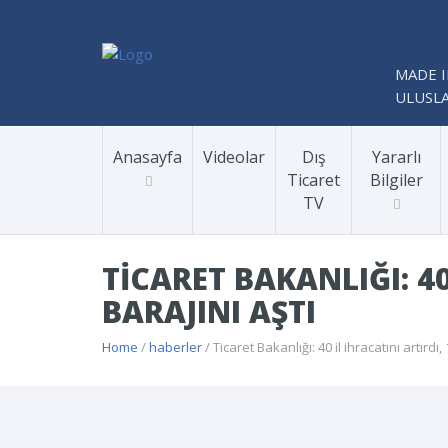
MADE I
ULUSLA
Anasayfa
Videolar
Dış
Yararlı
Ticaret
Bilgiler
TV
TICARET BAKANLIĞI: 40
BARAJINI AŞTI
Home
/
haberler
/ Ticaret Bakanlığı: 40 il ihracatını artırdı,