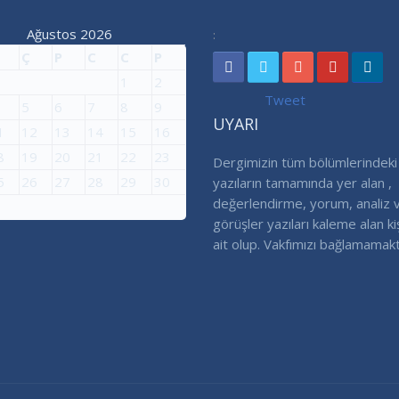
Ağustos 2026
:
Ç
P
C
C
P
1
2
Tweet
5
6
7
8
9
UYARI
1
12
13
14
15
16
8
19
20
21
22
23
Dergimizin tüm bölümlerindeki
5
26
27
28
29
30
yazıların tamamında yer alan ,
değerlendirme, yorum, analiz 
görüşler yazıları kaleme alan ki
ait olup. Vakfımızı bağlamamakt