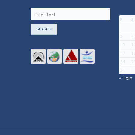
P
S
SEARCH
3
4
10
1
17
1
24
2
31
« Tem