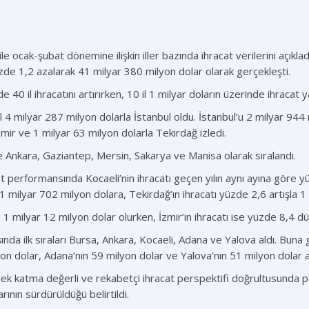
ile ocak-şubat dönemine ilişkin iller bazında ihracat verilerini açıkladı
zde 1,2 azalarak 41 milyar 380 milyon dolar olarak gerçekleşti.
40 il ihracatını artırırken, 10 il 1 milyar doların üzerinde ihracat y
l 4 milyar 287 milyon dolarla İstanbul oldu. İstanbul’u 2 milyar 944
mir ve 1 milyar 63 milyon dolarla Tekirdağ izledi.
 ise Ankara, Gaziantep, Mersin, Sakarya ve Manisa olarak sıralandı.
cat performansında Kocaeli’nin ihracatı geçen yılın aynı ayına göre y
1 milyar 702 milyon dolara, Tekirdağ’ın ihracatı yüzde 2,6 artışla 1 
a 1 milyar 12 milyon dolar olurken, İzmir’in ihracatı ise yüzde 8,4 d
şında ilk sıraları Bursa, Ankara, Kocaeli, Adana ve Yalova aldı. Buna
on dolar, Adana’nın 59 milyon dolar ve Yalova’nın 51 milyon dolar ar
sek katma değerli ve rekabetçi ihracat perspektifi doğrultusunda p
arının sürdürüldüğü belirtildi.