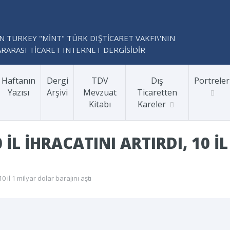
N TURKEY "MİNT" TÜRK DIŞTİCARET VAKFI\'NIN
RARASI TİCARET INTERNET DERGİSİDİR
Haftanın
Dergi
TDV
Dış
Portreler
Yazısı
Arşivi
Mevzuat
Ticaretten
Kitabı
Kareler
 IL IHRACATINI ARTIRDI, 10 
 10 il 1 milyar dolar barajını aştı