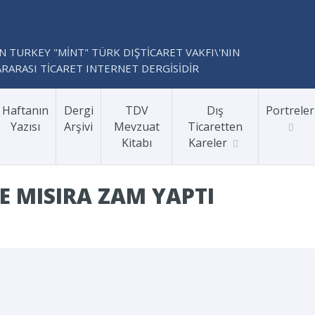
N TURKEY "MİNT" TÜRK DIŞTİCARET VAKFI\'NIN
RARASI TİCARET INTERNET DERGİSİDİR
Haftanın
Dergi
TDV
Dış
Portreler
Yazısı
Arşivi
Mevzuat
Ticaretten
Kitabı
Kareler
E MISIRA ZAM YAPTI