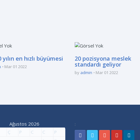
 yılın en hızlı büyümesi
20 pozisyona meslek
standardı geliyor
n
Mar 01 2022
by
admin
Mar 01 2022
Ağustos 2026
:
Ç
P
C
C
P