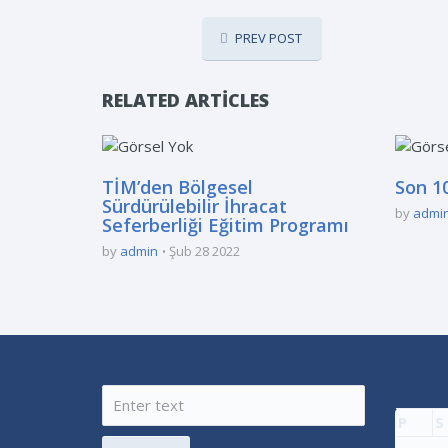
PREV POST
RELATED ARTICLES
TİM’den Bölgesel
Son 10
Sürdürülebilir İhracat
by
admi
Seferberliği Eğitim Programı
by
admin
Şub 28 2022
P
S