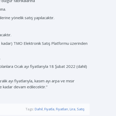
 bulgur fabrikalarına
ına.
erine yönelik satış yapılacaktır.
caktır.
0’a kadar) TMO Elektronik Satış Platformu üzerinden
.
lanlara Ocak ayı fiyatlarıyla 18 Şubat 2022 (dahil)
alık ayı fiyatlarıyla, kasım ayı arpa ve mısır
ine kadar devam edilecektir.”
Tags:
Dahil
,
Fiyatla
,
Fiyatları
,
Lira
,
Satış