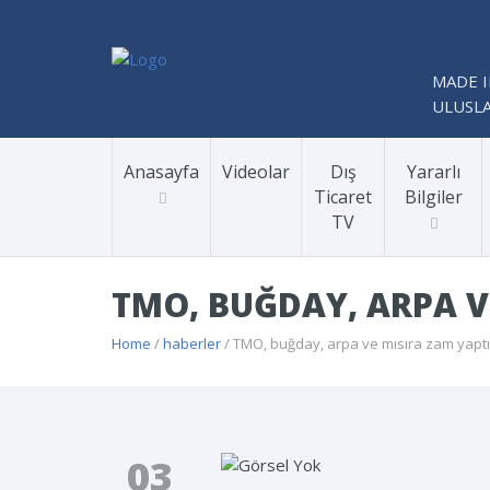
MADE I
ULUSLA
Anasayfa
Videolar
Dış
Yararlı
Ticaret
Bilgiler
TV
TMO, BUĞDAY, ARPA V
Home
/
haberler
/ TMO, buğday, arpa ve mısıra zam yaptı
03