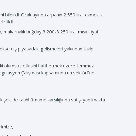
 bildirdi. Ocak ayında arpanın 2.550 lira, ekmeklik
irtildi.
a, makarnalık buğday 3.200-3.250 lira, mısır fiyatı
kse dış piyasadaki gelişmeleri yakından takip
eki olumsuz etkisini hafifletmek üzere temmuz
n Regülasyon Çalışması kapsamında un sektörüne
k şekilde taahhütname karşılığında satışı yapılmakta
rimize,