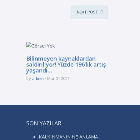
NEXT POST
Bilinmeyen kaynaklardan
saldırılıyor! Yüzde 196’lık artış
yaşandı…
by
admin
Mar 01 2022
SON YAZILAR
KALKINMANIN NE ANLAMA