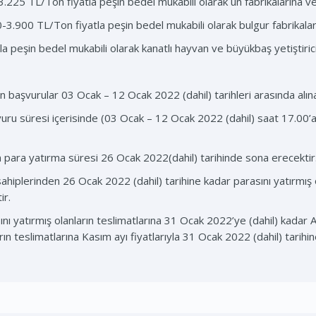
.225 TL/Ton fiyatla peşin bedel mukabili olarak un fabrikalarına ve
-3.900 TL/Ton fiyatla peşin bedel mukabili olarak bulgur fabrikalar
a peşin bedel mukabili olarak kanatlı hayvan ve büyükbaş yetiştiricil
in başvurular 03 Ocak – 12 Ocak 2022 (dahil) tarihleri arasında alına
aşvuru süresi içerisinde (03 Ocak – 12 Ocak 2022 (dahil) saat 17.0
in para yatırma süresi 26 Ocak 2022(dahil) tarihinde sona erecektir
hiplerinden 26 Ocak 2022 (dahil) tarihine kadar parasını yatırmış o
ir.
sını yatırmış olanların teslimatlarına 31 Ocak 2022’ye (dahil) kadar Ar
ların teslimatlarına Kasım ayı fiyatlarıyla 31 Ocak 2022 (dahil) tarih