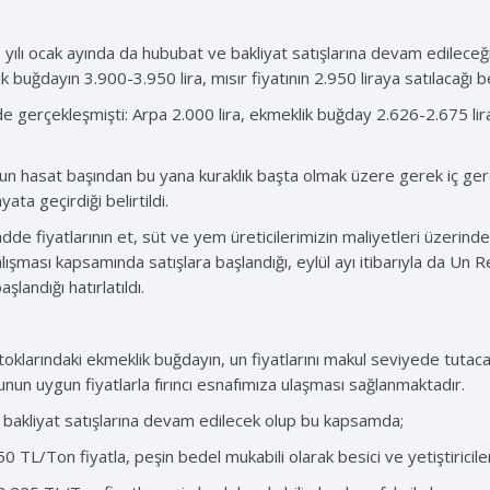
ılı ocak ayında da hububat ve bakliyat satışlarına devam edileceğini
buğdayın 3.900-3.950 lira, mısır fiyatının 2.950 liraya satılacağı bel
ilde gerçekleşmişti: Arpa 2.000 lira, ekmeklik buğday 2.626-2.675 lir
 hasat başından bu yana kuraklık başta olmak üzere gerek iç gere
yata geçirdiği belirtildi.
e fiyatlarının et, süt ve yem üreticilerimizin maliyetleri üzerind
ışması kapsamında satışlara başlandığı, eylül ayı itibarıyla da U
landığı hatırlatıldı.
klarındaki ekmeklik buğdayın, un fiyatlarını makul seviyede tutaca
n uygun fiyatlarla fırıncı esnafımıza ulaşması sağlanmaktadır.
 bakliyat satışlarına devam edilecek olup bu kapsamda;
 TL/Ton fiyatla, peşin bedel mukabili olarak besici ve yetiştiricile