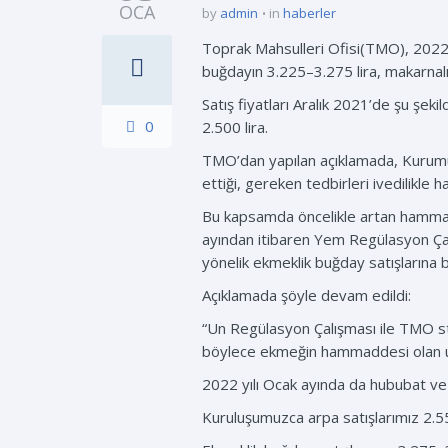
OCA
by
admin
in
haberler
Toprak Mahsulleri Ofisi(TMO), 2022 y
buğdayın 3.225–3.275 lira, makarnalık 
Satış fiyatları Aralık 2021’de şu şek
0
2.500 lira.
TMO’dan yapılan açıklamada, Kurumun
ettiği, gereken tedbirleri ivedilikle ha
Bu kapsamda öncelikle artan hammadd
ayından itibaren Yem Regülasyon Çal
yönelik ekmeklik buğday satışlarına baş
Açıklamada şöyle devam edildi:
“Un Regülasyon Çalışması ile TMO sto
böylece ekmeğin hammaddesi olan unu
2022 yılı Ocak ayında da hububat ve
Kuruluşumuzca arpa satışlarımız 2.550