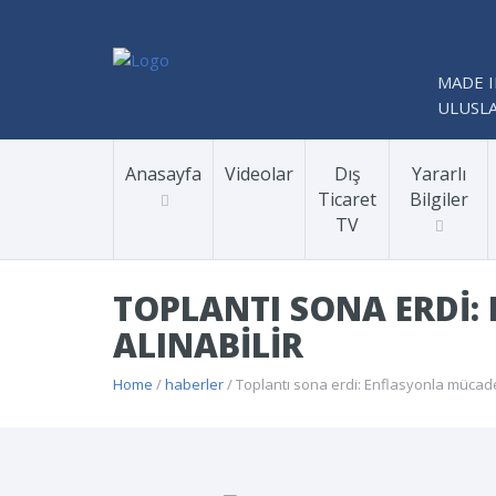
MADE I
ULUSLA
Anasayfa
Videolar
Dış
Yararlı
Ticaret
Bilgiler
TV
TOPLANTI SONA ERDI:
ALINABILIR
Home
/
haberler
/ Toplantı sona erdi: Enflasyonla mücadele