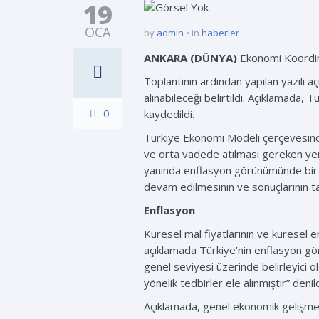
19
OCA
by
admin
in
haberler
ANKARA (DÜNYA)
Ekonomi Koordina
Toplantının ardından yapılan yazılı 
alınabileceği belirtildi. Açıklamada, 
0
kaydedildi.
Türkiye Ekonomi Modeli çerçevesinde 
ve orta vadede atılması gereken yeni 
yanında enflasyon görünümünde bir i
devam edilmesinin ve sonuçlarının ta
Enflasyon
Küresel mal fiyatlarının ve küresel en
açıklamada Türkiye’nin enflasyon görü
genel seviyesi üzerinde belirleyici o
yönelik tedbirler ele alınmıştır” denild
Açıklamada, genel ekonomik gelişmeler