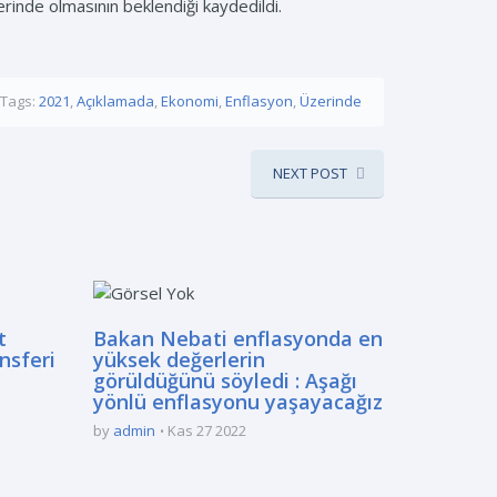
inde olmasının beklendiği kaydedildi.
Tags:
2021
,
Açıklamada
,
Ekonomi
,
Enflasyon
,
Üzerinde
NEXT POST
t
Bakan Nebati enflasyonda en
nsferi
yüksek değerlerin
görüldüğünü söyledi : Aşağı
yönlü enflasyonu yaşayacağız
by
admin
Kas 27 2022