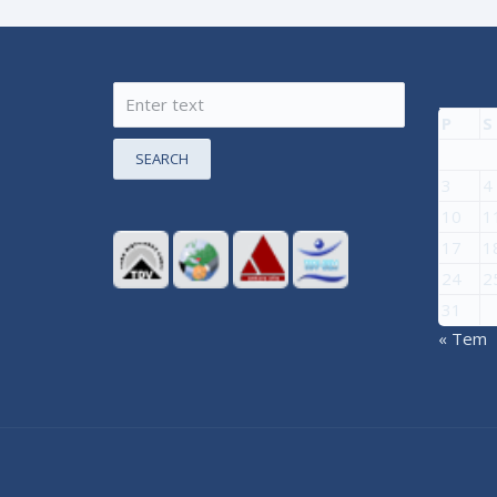
P
S
SEARCH
3
4
10
1
17
1
24
2
31
« Tem