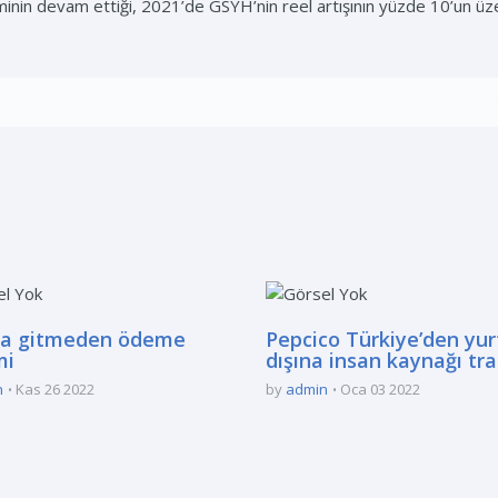
nin devam ettiği, 2021’de GSYH’nin reel artışının yüzde 10’un üzer
a gitmeden ödeme
Pepcico Türkiye’den yur
mi
dışına insan kaynağı tra
n
Kas 26 2022
by
admin
Oca 03 2022