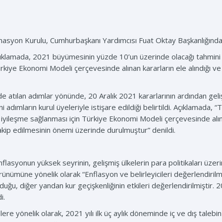
syon Kurulu, Cumhurbaşkanı Yardımcısı Fuat Oktay Başkanlığında 
açıklamada, 2021 büyümesinin yüzde 10’un üzerinde olacağı tahmini y
Türkiye Ekonomi Modeli çerçevesinde alınan kararların ele alındığı ve e
atılan adımlar yönünde, 20 Aralık 2021 kararlarının ardından gelişm
adımların kurul üyeleriyle istişare edildiği belirtildi. Açıklamada, 
yileşme sağlanması için Türkiye Ekonomi Modeli çerçevesinde alınan
kip edilmesinin önemi üzerinde durulmuştur” denildi.
flasyonun yüksek seyrinin, gelişmiş ülkelerin para politikaları üzerin
nümüne yönelik olarak “Enflasyon ve belirleyicileri değerlendirilmişt
lduğu, diğer yandan kur geçişkenliğinin etkileri değerlendirilmiştir. 
i.
e yönelik olarak, 2021 yılı ilk üç aylık döneminde iç ve dış talebin 