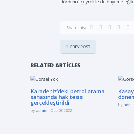
dördüncü çeyrekte de büyüme eğilimi
Share this:
PREV POST
RELATED ARTICLES
Karadeniz’deki petrol arama
Kasay
sahasında hak tesisi
döne
gerçekleştirildi
by
admi
by
admin
Oca 03 2022