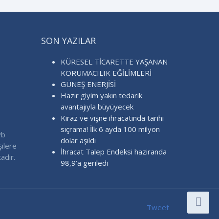
SON YAZILAR
KÜRESEL TİCARETTE YAŞANAN
KORUMACILIK EĞİLİMLERİ
GÜNEŞ ENERJİSİ
Hazır giyim yakın tedarik
avantajıyla büyüyecek
Kiraz ve vişne ihracatında tarihi
sıçrama! İlk 6 ayda 100 milyon
vb
dolar aşıldı
şilere
İhracat Talep Endeksi haziranda
adır.
98,9’a geriledi
Tweet