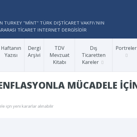
N TURKEY "MİNT" TÜRK DIŞTİCARET VAKFI\'NIN
RARASI TİCARET INTERNET DERGİSİDİR
Haftanın
Dergi
TDV
Dış
Portreler
Yazısı
Arşivi
Mevzuat
Ticaretten
Kitabı
Kareler
 ENFLASYONLA MÜCADELE IÇI
 için yeni kararlar alınabilir