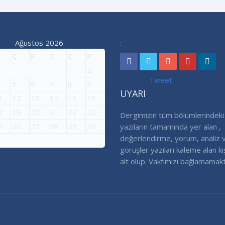
Ağustos 2026
:
Ç
P
C
C
P
1
2
Tweet
5
6
7
8
9
UYARI
1
12
13
14
15
16
8
19
20
21
22
23
Dergimizin tüm bölümlerindeki
5
26
27
28
29
30
yazıların tamamında yer alan ,
değerlendirme, yorum, analiz 
görüşler yazıları kaleme alan ki
ait olup. Vakfımızı bağlamamakt