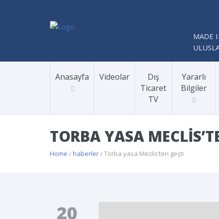
MADE I
ULUSLA
Anasayfa
Videolar
Dış
Yararlı
Ticaret
Bilgiler
TV
TORBA YASA MECLIS’T
Home
/
haberler
/ Torba yasa Meclis’ten geçti
20