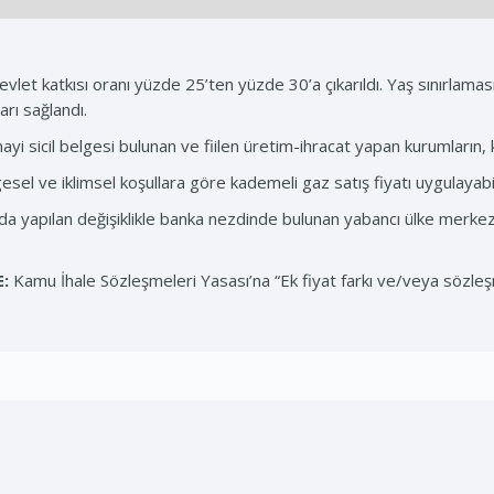
vlet katkısı oranı yüzde 25’ten yüzde 30’a çıkarıldı. Yaş sınırlaması 
rı sağlandı.
ayi sicil belgesi bulunan ve fiilen üretim-ihracat yapan kurumların,
el ve iklimsel koşullara göre kademeli gaz satış fiyatı uygulayabi
 yapılan değişiklikle banka nezdinde bulunan yabancı ülke merkez ba
:
Kamu İhale Sözleşmeleri Yasası’na “Ek fiyat farkı ve/veya sözleşm