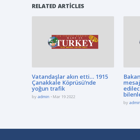
RELATED ARTICLES
Vatandaşlar akın etti… 1915
Bakan
Çanakkale Köprüsü’nde
mesaj
yoğun trafik
edilec
bilenl
by
admin
Mar 19 2022
by
admi