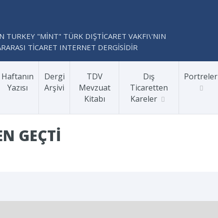
N TURKEY "MİNT" TÜRK DIŞTİCARET VAKFI\'NIN
RARASI TİCARET INTERNET DERGİSİDİR
Haftanın
Dergi
TDV
Dış
Portreler
Yazısı
Arşivi
Mevzuat
Ticaretten
Kitabı
Kareler
EN GEÇTI