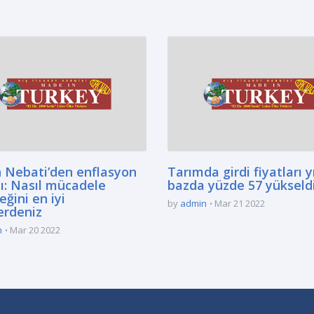
 Nebati’den enflasyon
Tarımda girdi fiyatları yı
ı: Nasıl mücadele
bazda yüzde 57 yükseld
eğini en iyi
by
admin
Mar 21 2022
erdeniz
n
Mar 20 2022