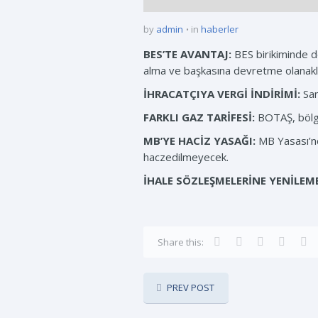
by
admin
in
haberler
BES’TE AVANTAJ:
BES birikiminde de
alma ve başkasına devretme olanakla
İHRACATÇIYA VERGİ İNDİRİMİ:
San
FARKLI GAZ TARİFESİ:
BOTAŞ, bölges
MB’YE HACİZ YASAĞI:
MB Yasası’nda
haczedilmeyecek.
İHALE SÖZLEŞMELERİNE YENİLEME
Share this:
PREV POST